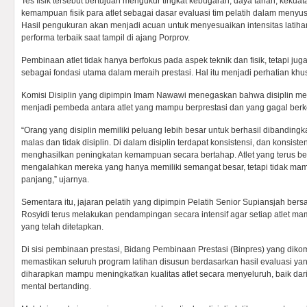
Tes fisik tersebut bertujuan mengukur tingkat kebugaran, daya tahan, kekua
kemampuan fisik para atlet sebagai dasar evaluasi tim pelatih dalam menyus
Hasil pengukuran akan menjadi acuan untuk menyesuaikan intensitas latihan
performa terbaik saat tampil di ajang Porprov.
Pembinaan atlet tidak hanya berfokus pada aspek teknik dan fisik, tetapi j
sebagai fondasi utama dalam meraih prestasi. Hal itu menjadi perhatian khusu
Komisi Disiplin yang dipimpin Imam Nawawi menegaskan bahwa disiplin me
menjadi pembeda antara atlet yang mampu berprestasi dan yang gagal ber
“Orang yang disiplin memiliki peluang lebih besar untuk berhasil dibandingk
malas dan tidak disiplin. Di dalam disiplin terdapat konsistensi, dan konsiste
menghasilkan peningkatan kemampuan secara bertahap. Atlet yang terus ber
mengalahkan mereka yang hanya memiliki semangat besar, tetapi tidak m
panjang,” ujarnya.
Sementara itu, jajaran pelatih yang dipimpin Pelatih Senior Supiansjah ber
Rosyidi terus melakukan pendampingan secara intensif agar setiap atlet m
yang telah ditetapkan.
Di sisi pembinaan prestasi, Bidang Pembinaan Prestasi (Binpres) yang di
memastikan seluruh program latihan disusun berdasarkan hasil evaluasi yan
diharapkan mampu meningkatkan kualitas atlet secara menyeluruh, baik dari s
mental bertanding.