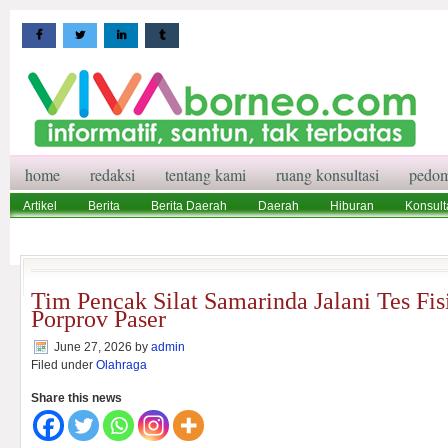
home
redaksi
tentang kami
ruang konsultasi
pedom
Artikel
Berita
Berita Daerah
Daerah
Hiburan
Konsult
Wisata
Pedoman Media Siber
Redaksi
Ruang Konsultasi
Tim Pencak Silat Samarinda Jalani Tes Fi
Porprov Paser
June 27, 2026
by
admin
Filed under
Olahraga
Share this news