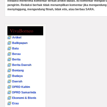
Redaksi menerima komentar terkait artikel diatas. Isi komentar menjadi
pengirim. Redaksi berhak tidak menampilkan komentar jika mengandung 
menyinggung, mengandung fitnah, tidak etis, atau berbau SARA.
VivaBorneo
Artikel
Balikpapan
Batu
Berau
Berita
Berita Daerah
Bontang
Budaya
Daerah
DPRD Kaltim
DPRD Samarinda
Ekonomi & Bisnis
Erau