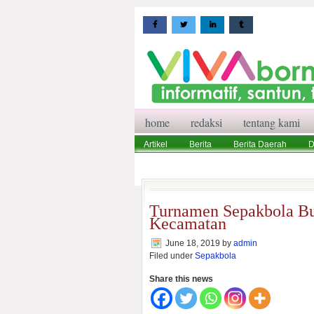
home
redaksi
tentang kami
Artikel
Berita
Berita Daerah
D
Wisata
Pedoman Media Siber
Red
Turnamen Sepakbola Bu
Kecamatan
June 18, 2019
by
admin
Filed under
Sepakbola
Share this news