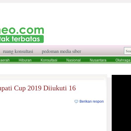
ruang konsultasi
pedoman media siber
aerah
Hiburan
Konsultasi
Nasional
Nusantara
Olahraga
aksi
Ruang Konsultasi
Tentang Kami
pati Cup 2019 Diiukuti 16
Berikan respon