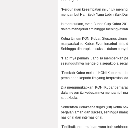
luar negeri.
“Pergunakan kesempatan ini untuk meningk
menyambut Hari Esok Yang Lebih Baik Dari
Ia menuturkan, even Bupati Cup Kubar 201
dalam manajerial tim hingga meningkatkan 
Ketua Umum KONI Kubar, Stepanus Ujung S
masyarakat se-Kubar. Even tersebut mirip
Sehingga diharapkan sukses dalam penyel
“Hadirnya pemain luar bisa memberikan pe
sesungguhnya mengelola sepakbola secara
“Pemkab Kubar melalui KONI Kubar member
pembinaan kepada tim yang berprestasi da
Dia mengungkapkan, KONI Kubar berharap 
dalam even itu kedepannya mengambil mak
sepakbola.
Sementara Pelaksana tugas (Plt) Ketua As
berjalan aman dan sukses, sehingga mamp
nasional dan internasional.
“Perlihatkan permainan yang baik sehingg