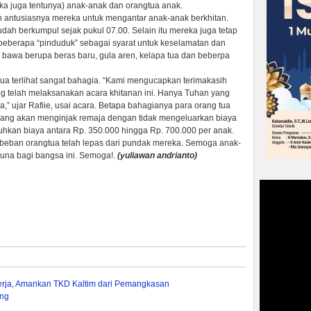
 juga tentunya) anak-anak dan orangtua anak.
n antusiasnya mereka untuk mengantar anak-anak berkhitan.
udah berkumpul sejak pukul 07.00. Selain itu mereka juga tetap
eberapa “pinduduk” sebagai syarat untuk keselamatan dan
 bawa berupa beras baru, gula aren, kelapa tua dan beberpa
tua terlihat sangat bahagia. “Kami mengucapkan terimakasih
g telah melaksanakan acara khitanan ini. Hanya Tuhan yang
 ujar Rafiie, usai acara. Betapa bahagianya para orang tua
yang akan menginjak remaja dengan tidak mengeluarkan biaya
uhkan biaya antara Rp. 350.000 hingga Rp. 700.000 per anak.
 beban orangtua telah lepas dari pundak mereka. Semoga anak-
una bagi bangsa ini. Semoga!.
(yuliawan andrianto)
erja, Amankan TKD Kaltim dari Pemangkasan
eng