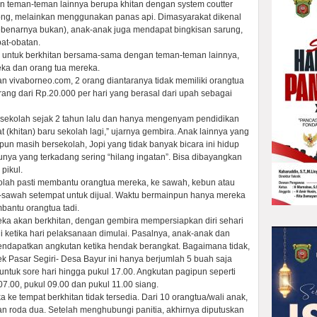
 teman-teman lainnya berupa khitan dengan system coutter
ng, melainkan menggunakan panas api. Dimasyarakat dikenal
ebenarnya bukan), anak-anak juga mendapat bingkisan sarung,
bat-obatan.
 untuk berkhitan bersama-sama dengan teman-teman lainnya,
ka dan orang tua mereka.
an vivaborneo.com, 2 orang diantaranya tidak memiliki orangtua
rang dari Rp.20.000 per hari yang berasal dari upah sebagai
 sekolah sejak 2 tahun lalu dan hanya mengenyam pendidikan
t (khitan) baru sekolah lagi,” ujarnya gembira. Anak lainnya yang
un masih bersekolah, Jopi yang tidak banyak bicara ini hidup
nya yang terkadang sering “hilang ingatan”. Bisa dibayangkan
pikul.
kolah pasti membantu orangtua mereka, ke sawah, kebun atau
h-sawah setempat untuk dijual. Waktu bermainpun hanya mereka
bantu orangtua tadi.
a akan berkhitan, dengan gembira mempersiapkan diri sehari
 ketika hari pelaksanaan dimulai. Pasalnya, anak-anak dan
endapatkan angkutan ketika hendak berangkat. Bagaimana tidak,
ek Pasar Segiri- Desa Bayur ini hanya berjumlah 5 buah saja
untuk sore hari hingga pukul 17.00. Angkutan pagipun seperti
7.00, pukul 09.00 dan pukul 11.00 siang.
e tempat berkhitan tidak tersedia. Dari 10 orangtua/wali anak,
an roda dua. Setelah menghubungi panitia, akhirnya diputuskan