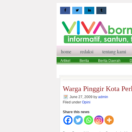
home
redaksi
tentang kami
Artikel
Berita
Berita Daerah
D
Wisata
Pedoman Media Siber
Red
Warga Pinggir Kota Per
June 27, 2009
by
admin
Filed under
Opini
Share this news