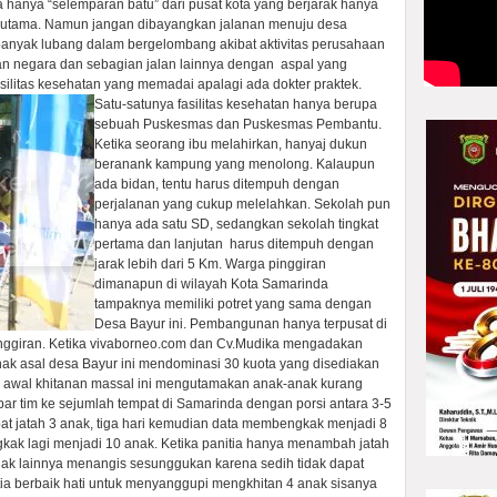
hanya “selemparan batu” dari pusat kota yang berjarak hanya
an utama. Namun jangan dibayangkan jalanan menuju desa
 banyak lubang dalam bergelombang akibat aktivitas perusahaan
n negara dan sebagian jalan lainnya dengan aspal yang
ilitas kesehatan yang memadai apalagi ada dokter praktek.
Satu-satunya fasilitas kesehatan hanya berupa
sebuah Puskesmas dan Puskesmas Pembantu.
Ketika seorang ibu melahirkan, hanyaj dukun
beranank kampung yang menolong. Kalaupun
ada bidan, tentu harus ditempuh dengan
perjalanan yang cukup melelahkan. Sekolah pun
hanya ada satu SD, sedangkan sekolah tingkat
pertama dan lanjutan harus ditempuh dengan
jarak lebih dari 5 Km. Warga pinggiran
dimanapun di wilayah Kota Samarinda
tampaknya memiliki potret yang sama dengan
Desa Bayur ini. Pembangunan hanya terpusat di
inggiran. Ketika vivaborneo.com dan Cv.Mudika mengadakan
nak asal desa Bayur ini mendominasi 30 kuota yang disediakan
a awal khitanan massal ini mengutamakan anak-anak kurang
ar tim ke sejumlah tempat di Samarinda dengan porsi antara 3-5
at jatah 3 anak, tiga hari kemudian data membengkak menjadi 8
ak lagi menjadi 10 anak. Ketika panitia hanya menambah jatah
nak lainnya menangis sesunggukan karena sedih tidak dapat
ia berbaik hati untuk menyanggupi mengkhitan 4 anak sisanya