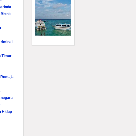
im
arinda
 Bisnis
p
riminal
n Timur
i Remaja
t
anegara
r
n Hidup