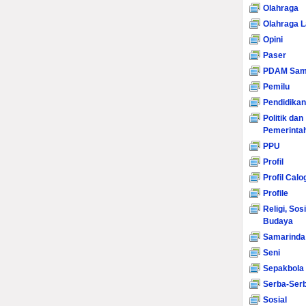
Olahraga
Olahraga L
Opini
Paser
PDAM Sam
Pemilu
Pendidikan
Politik dan
Pemerinta
PPU
Profil
Profil Calo
Profile
Religi, Sos
Budaya
Samarinda
Seni
Sepakbola
Serba-Serb
Sosial