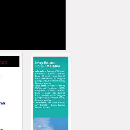
neo
n
rah