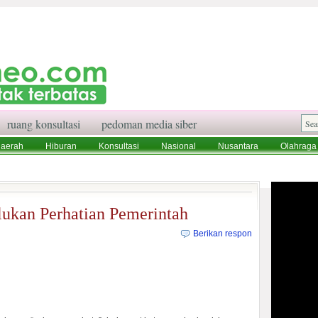
ruang konsultasi
pedoman media siber
aerah
Hiburan
Konsultasi
Nasional
Nusantara
Olahraga
aksi
Ruang Konsultasi
Tentang Kami
lukan Perhatian Pemerintah
Berikan respon