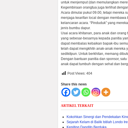
untuk menjemput (dan memulangkan mereka
Kegembiraan orangtua juga terlihat denga
Acara dimulai pukul 09.00, tetapi mereka s
menjaga kearifan local dengan membawa b
kelancaran acara. “Pinduduk” yang mereka
jenis bumbu dapur.
Usai acara khitanan, para anak dan orang 
yang sebesar-besarnya kepada panitia yan
dapat membalas kebaikan bapak-ibu semua,”
telah dapat mengkhitn anak-anak mereka 
sedikitpun. Untuk berkhitan, memang dibut
Dengan bantuan panitia dan sponsor, satu
anak dapat tumbuh dengan sehat dan berg
Post Views:
404
Share this news
ARTIKEL TERKAIT
Kokohkan Sinergi dan Pendekatan Kin
Sejarah Kelam di Balik Istilah Londo Ir
Kepiting Dandito Berduka