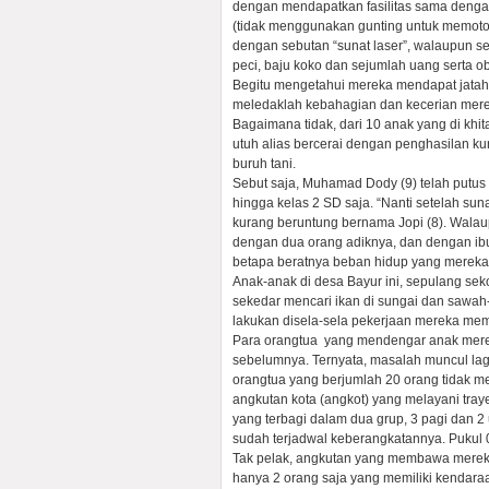
dengan mendapatkan fasilitas sama dengan
(tidak menggunakan gunting untuk memoto
dengan sebutan “sunat laser”, walaupun s
peci, baju koko dan sejumlah uang serta o
Begitu mengetahui mereka mendapat jatah
meledaklah kebahagian dan kecerian mere
Bagaimana tidak, dari 10 anak yang di khit
utuh alias bercerai dengan penghasilan ku
buruh tani.
Sebut saja, Muhamad Dody (9) telah putus
hingga kelas 2 SD saja. “Nanti setelah suna
kurang beruntung bernama Jopi (8). Walaup
dengan dua orang adiknya, dan dengan ibu
betapa beratnya beban hidup yang mereka 
Anak-anak di desa Bayur ini, sepulang se
sekedar mencari ikan di sungai dan sawa
lakukan disela-sela pekerjaan mereka mem
Para orangtua yang mendengar anak merek
sebelumnya. Ternyata, masalah muncul lagi
orangtua yang berjumlah 20 orang tidak m
angkutan kota (angkot) yang melayani tray
yang terbagi dalam dua grup, 3 pagi dan 2 
sudah terjadwal keberangkatannya. Pukul 0
Tak pelak, angkutan yang membawa mereka k
hanya 2 orang saja yang memiliki kendara