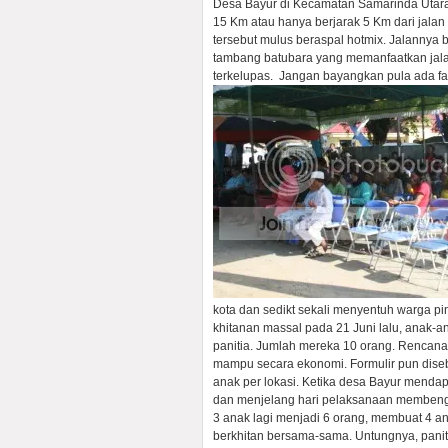
Desa Bayur di Kecamatan Samarinda Utara 
15 Km atau hanya berjarak 5 Km dari jal
tersebut mulus beraspal hotmix. Jalannya
tambang batubara yang memanfaatkan jala
terkelupas. Jangan bayangkan pula ada fas
kota dan sedikt sekali menyentuh warga p
khitanan massal pada 21 Juni lalu, anak-a
panitia. Jumlah mereka 10 orang. Rencan
mampu secara ekonomi. Formulir pun diseb
anak per lokasi. Ketika desa Bayur mendap
dan menjelang hari pelaksanaan membengk
3 anak lagi menjadi 6 orang, membuat 4 a
berkhitan bersama-sama. Untungnya, panit