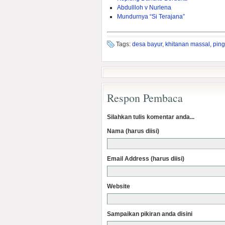
Abdullloh v Nurlena
Mundurnya “Si Terajana”
Tags:
desa bayur
,
khitanan massal
,
ping
Respon Pembaca
Silahkan tulis komentar anda...
Nama (harus diisi)
Email Address (harus diisi)
Website
Sampaikan pikiran anda disini