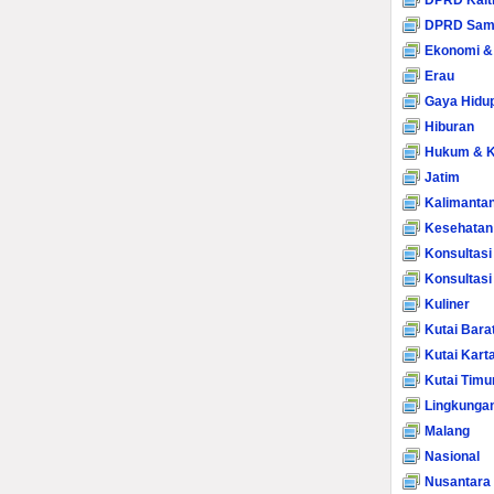
DPRD Kalt
DPRD Sam
Ekonomi &
Erau
Gaya Hidu
Hiburan
Hukum & K
Jatim
Kalimanta
Kesehatan
Konsultasi
Konsultas
Kuliner
Kutai Bara
Kutai Kart
Kutai Timu
Lingkunga
Malang
Nasional
Nusantara