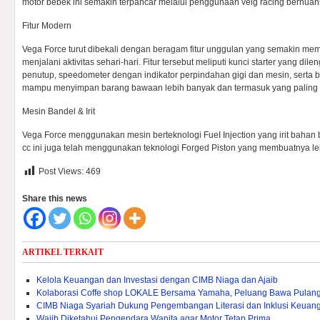
motor bebek ini semakin terpancar melalui penggunaan velg racing bernua
Fitur Modern
Vega Force turut dibekali dengan beragam fitur unggulan yang semakin 
menjalani aktivitas sehari-hari. Fitur tersebut meliputi kunci starter yang d
penutup, speedometer dengan indikator perpindahan gigi dan mesin, serta b
mampu menyimpan barang bawaan lebih banyak dan termasuk yang paling b
Mesin Bandel & Irit
Vega Force menggunakan mesin berteknologi FueI Injection yang irit bahan 
cc ini juga telah menggunakan teknologi Forged Piston yang membuatnya leb
Post Views:
469
Share this news
ARTIKEL TERKAIT
Kelola Keuangan dan Investasi dengan CIMB Niaga dan Ajaib
Kolaborasi Coffe shop LOKALE Bersama Yamaha, Peluang Bawa Pulang
CIMB Niaga Syariah Dukung Pengembangan Literasi dan Inklusi Keuang
Wajib Diketahui Pengendara Wanita agar Motor Tetap Prima