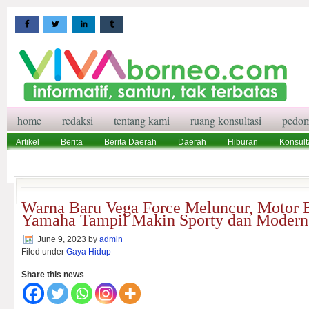
home
redaksi
tentang kami
ruang konsultasi
pedom
Artikel
Berita
Berita Daerah
Daerah
Hiburan
Konsult
Wisata
Pedoman Media Siber
Redaksi
Ruang Konsultasi
Warna Baru Vega Force Meluncur, Motor
Yamaha Tampil Makin Sporty dan Modern
June 9, 2023
by
admin
Filed under
Gaya Hidup
Share this news