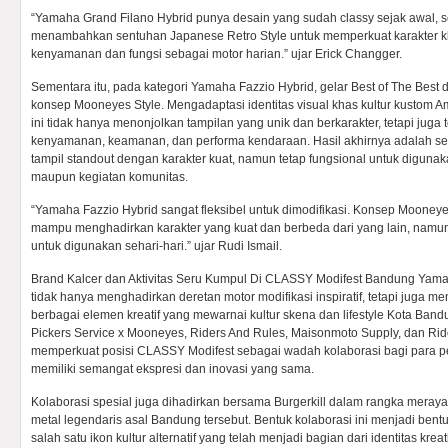
“Yamaha Grand Filano Hybrid punya desain yang sudah classy sejak awal, 
menambahkan sentuhan Japanese Retro Style untuk memperkuat karakter k
kenyamanan dan fungsi sebagai motor harian.” ujar Erick Changger.
Sementara itu, pada kategori Yamaha Fazzio Hybrid, gelar Best of The Best d
konsep Mooneyes Style. Mengadaptasi identitas visual khas kultur kustom Am
ini tidak hanya menonjolkan tampilan yang unik dan berkarakter, tetapi jug
kenyamanan, keamanan, dan performa kendaraan. Hasil akhirnya adalah s
tampil standout dengan karakter kuat, namun tetap fungsional untuk digunak
maupun kegiatan komunitas.
“Yamaha Fazzio Hybrid sangat fleksibel untuk dimodifikasi. Konsep Mooneyes
mampu menghadirkan karakter yang kuat dan berbeda dari yang lain, namun
untuk digunakan sehari-hari.” ujar Rudi Ismail.
Brand Kalcer dan Aktivitas Seru Kumpul Di CLASSY Modifest Bandung Ya
tidak hanya menghadirkan deretan motor modifikasi inspiratif, tetapi juga 
berbagai elemen kreatif yang mewarnai kultur skena dan lifestyle Kota Band
Pickers Service x Mooneyes, Riders And Rules, Maisonmoto Supply, dan Ride
memperkuat posisi CLASSY Modifest sebagai wadah kolaborasi bagi para pelak
memiliki semangat ekspresi dan inovasi yang sama.
Kolaborasi spesial juga dihadirkan bersama Burgerkill dalam rangka meraya
metal legendaris asal Bandung tersebut. Bentuk kolaborasi ini menjadi ben
salah satu ikon kultur alternatif yang telah menjadi bagian dari identitas kre