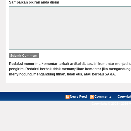
Sampaikan pikiran anda disini
Redaksi menerima komentar terkait artikel diatas. Isi komentar menjadi
pengirim. Redaksi berhak tidak menampilkan komentar jika mengandung 
menyinggung, mengandung fitnah, tidak etis, atau berbau SARA.
News Feed
Comments
Copyright ©
Copyright © 2008 - 2026 V