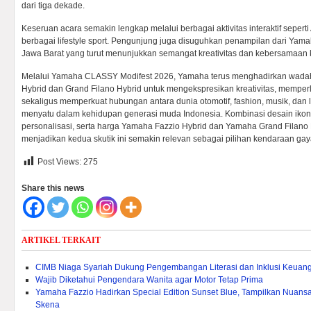
dari tiga dekade.
Keseruan acara semakin lengkap melalui berbagai aktivitas interaktif sepe
berbagai lifestyle sport. Pengunjung juga disuguhkan penampilan dari Ya
Jawa Barat yang turut menunjukkan semangat kreativitas dan kebersamaan 
Melalui Yamaha CLASSY Modifest 2026, Yamaha terus menghadirkan wadah
Hybrid dan Grand Filano Hybrid untuk mengekspresikan kreativitas, memperl
sekaligus memperkuat hubungan antara dunia otomotif, fashion, musik, dan li
menyatu dalam kehidupan generasi muda Indonesia. Kombinasi desain ikoni
personalisasi, serta harga Yamaha Fazzio Hybrid dan Yamaha Grand Filano 
menjadikan kedua skutik ini semakin relevan sebagai pilihan kendaraan gaya
Post Views:
275
Share this news
ARTIKEL TERKAIT
CIMB Niaga Syariah Dukung Pengembangan Literasi dan Inklusi Keuang
Wajib Diketahui Pengendara Wanita agar Motor Tetap Prima
Yamaha Fazzio Hadirkan Special Edition Sunset Blue, Tampilkan Nuan
Skena