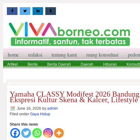
home
redaksi
tentang kami
ruang konsultasi
pedom
Artikel
Berita
Berita Daerah
Daerah
Hiburan
Konsult
Wisata
Pedoman Media Siber
Redaksi
Ruang Konsultasi
Yamaha CLASSY Modifest 2026 Bandung 
Ekspresi Kultur Skena & Kalcer, Lifesty
June 16, 2026
by
admin
Filed under
Gaya Hidup
Share this news