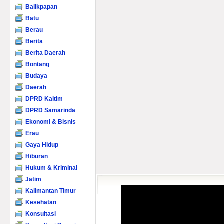
Balikpapan
Batu
Berau
Berita
Berita Daerah
Bontang
Budaya
Daerah
DPRD Kaltim
DPRD Samarinda
Ekonomi & Bisnis
Erau
Gaya Hidup
Hiburan
Hukum & Kriminal
Jatim
Kalimantan Timur
Kesehatan
Konsultasi