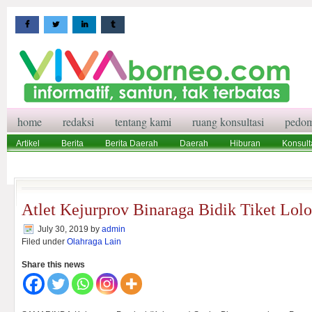
home
redaksi
tentang kami
ruang konsultasi
pedom
Artikel
Berita
Berita Daerah
Daerah
Hiburan
Konsult
Wisata
Pedoman Media Siber
Redaksi
Ruang Konsultasi
Atlet Kejurprov Binaraga Bidik Tiket Lol
July 30, 2019
by
admin
Filed under
Olahraga Lain
Share this news