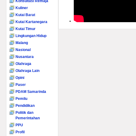
Konsultasi Remaja
Kuliner
Kutai Barat
Kutai Kartanegara
Kutai Timur
Lingkungan Hidup
Malang
Nasional
Nusantara
Olahraga
Olahraga Lain
Opini
Paser
PDAM Samarinda
Pemilu
Pendidikan
Politik dan
Pemerintahan
PPU
Profil