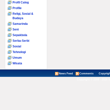
Profil Calog
Profile
Religi, Sosial &
Budaya
Samarinda
Seni
Sepakbola
Serba-Serbi
Sosial
Tehnologi
Umum
Wisata
News Feed
Comments
Copyright ©
Copyright © 2008 - 2026 V