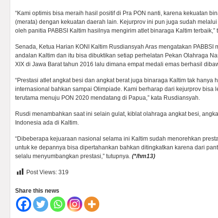
“Kami optimis bisa meraih hasil positif di Pra PON nanti, karena kekuatan b
(merata) dengan kekuatan daerah lain. Kejurprov ini pun juga sudah melalui h
oleh panitia PABBSI Kaltim hasilnya mengirim atlet binaraga Kaltim terbaik,”
Senada, Ketua Harian KONI Kaltim Rusdiansyah Aras mengatakan PABBSI 
andalan Kaltim dan itu bisa dibuktikan setiap perhelatan Pekan Olahraga
XIX di Jawa Barat tahun 2016 lalu dimana empat medali emas berhasil diba
“Prestasi atlet angkat besi dan angkat berat juga binaraga Kaltim tak hanya 
internasional bahkan sampai Olimpiade. Kami berharap dari kejurprov bisa l
terutama menuju PON 2020 mendatang di Papua,” kata Rusdiansyah.
Rusdi menambahkan saat ini selain gulat, kiblat olahraga angkat besi, angka
Indonesia ada di Kaltim.
“Dibeberapa kejuaraan nasional selama ini Kaltim sudah menorehkan presta
untuk ke depannya bisa dipertahankan bahkan ditingkatkan karena dari pa
selalu menyumbangkan prestasi,” tutupnya.
(
*/hm13)
Post Views:
319
Share this news