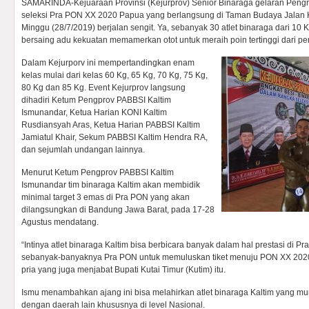
SAMARINDA-Kejuaraan Provinsi (Kejurprov) Senior Binaraga gelaran Peng
seleksi Pra PON XX 2020 Papua yang berlangsung di Taman Budaya Jala
Minggu (28/7/2019) berjalan sengit. Ya, sebanyak 30 atlet binaraga dari 10
bersaing adu kekuatan memamerkan otot untuk meraih poin tertinggi dari peni
Dalam Kejurporv ini mempertandingkan enam
kelas mulai dari kelas 60 Kg, 65 Kg, 70 Kg, 75 Kg,
80 Kg dan 85 Kg. Event Kejurprov langsung
dihadiri Ketum Pengprov PABBSI Kaltim
Ismunandar, Ketua Harian KONI Kaltim
Rusdiansyah Aras, Ketua Harian PABBSI Kaltim
Jamiatul Khair, Sekum PABBSI Kaltim Hendra RA,
dan sejumlah undangan lainnya.
Menurut Ketum Pengprov PABBSI Kaltim
Ismunandar tim binaraga Kaltim akan membidik
minimal target 3 emas di Pra PON yang akan
dilangsungkan di Bandung Jawa Barat, pada 17-28
Agustus mendatang.
“Intinya atlet binaraga Kaltim bisa berbicara banyak dalam hal prestasi di
sebanyak-banyaknya Pra PON untuk memuluskan tiket menuju PON XX 202
pria yang juga menjabat Bupati Kutai Timur (Kutim) itu.
Ismu menambahkan ajang ini bisa melahirkan atlet binaraga Kaltim yang m
dengan daerah lain khususnya di level Nasional.