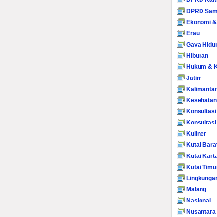
DPRD Kalt
DPRD Sam
Ekonomi &
Erau
Gaya Hidu
Hiburan
Hukum & K
Jatim
Kalimanta
Kesehatan
Konsultasi
Konsultas
Kuliner
Kutai Bara
Kutai Kart
Kutai Timu
Lingkunga
Malang
Nasional
Nusantara