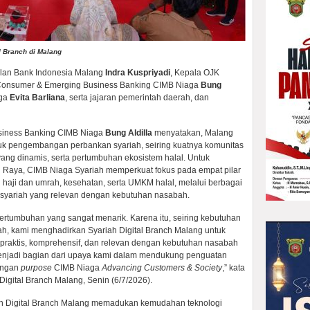
l Branch di Malang
kilan Bank Indonesia Malang
Indra Kuspriyadi
, Kepala OJK
h Consumer & Emerging Business Banking CIMB Niaga
Bung
aga
Evita Barliana
, serta jajaran pemerintah daerah, dan
usiness Banking CIMB Niaga
Bung Aldilla
menyatakan, Malang
tuk pengembangan perbankan syariah, seiring kuatnya komunitas
yang dinamis, serta pertumbuhan ekosistem halal. Untuk
Raya, CIMB Niaga Syariah memperkuat fokus pada empat pilar
h haji dan umrah, kesehatan, serta UMKM halal, melalui berbagai
syariah yang relevan dengan kebutuhan nasabah.
rtumbuhan yang sangat menarik. Karena itu, seiring kebutuhan
h, kami menghadirkan Syariah Digital Branch Malang untuk
raktis, komprehensif, dan relevan dengan kebutuhan nasabah
menjadi bagian dari upaya kami dalam mendukung penguatan
dengan
purpose
CIMB Niaga
Advancing Customers & Society
,” kata
igital Branch Malang, Senin (6/7/2026).
ah Digital Branch Malang memadukan kemudahan teknologi