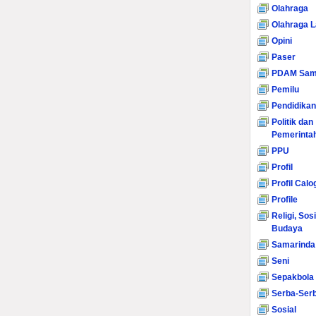
Olahraga
Olahraga L
Opini
Paser
PDAM Sam
Pemilu
Pendidikan
Politik dan
Pemerinta
PPU
Profil
Profil Calo
Profile
Religi, Sos
Budaya
Samarinda
Seni
Sepakbola
Serba-Serb
Sosial