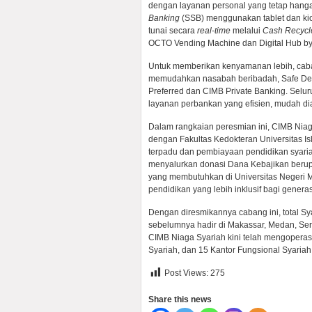
dengan layanan personal yang tetap hang
Banking
(SSB) menggunakan tablet dan kios
tunai secara
real-time
melalui
Cash Recycl
OCTO Vending Machine dan Digital Hub by
Untuk memberikan kenyamanan lebih, caba
memudahkan nasabah beribadah, Safe Dep
Preferred dan CIMB Private Banking. Selur
layanan perbankan yang efisien, mudah diak
Dalam rangkaian peresmian ini, CIMB Ni
dengan Fakultas Kedokteran Universitas I
terpadu dan pembiayaan pendidikan syariah
menyalurkan donasi Dana Kebajikan beru
yang membutuhkan di Universitas Negeri
pendidikan yang lebih inklusif bagi genera
Dengan diresmikannya cabang ini, total Sya
sebelumnya hadir di Makassar, Medan, Ser
CIMB Niaga Syariah kini telah mengopera
Syariah, dan 15 Kantor Fungsional Syariah 
Post Views:
275
Share this news