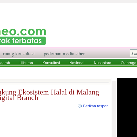
ruang konsultasi
pedoman media siber
aerah
Hiburan
Konsultasi
Nasional
Nusantara
Olahraga
aksi
Ruang Konsultasi
Tentang Kami
kung Ekosistem Halal di Malang
igital Branch
Berikan respon