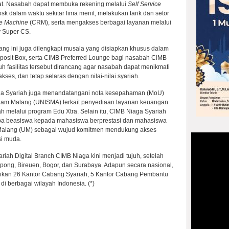
at. Nasabah dapat membuka rekening melalui
Self Service
k dalam waktu sekitar lima menit, melakukan tarik dan setor
e Machine
(CRM), serta mengakses berbagai layanan melalui
 Super CS.
ng ini juga dilengkapi musala yang disiapkan khusus dalam
osit Box, serta CIMB Preferred Lounge bagi nasabah CIMB
uh fasilitas tersebut dirancang agar nasabah dapat menikmati
ses, dan tetap selaras dengan nilai-nilai syariah.
aga Syariah juga menandatangani nota kesepahaman (MoU)
slam Malang (UNISMA) terkait penyediaan layanan keuangan
 melalui program Edu Xtra. Selain itu, CIMB Niaga Syariah
pa beasiswa kepada mahasiswa berprestasi dan mahasiswa
 Malang (UM) sebagai wujud komitmen mendukung akses
si muda.
riah Digital Branch CIMB Niaga kini menjadi tujuh, setelah
pong, Bireuen, Bogor, dan Surabaya. Adapun secara nasional,
sikan 26 Kantor Cabang Syariah, 5 Kantor Cabang Pembantu
di berbagai wilayah Indonesia. (*)