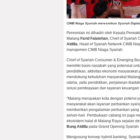
CIMB Niaga Syariah meresmikan Syariah Digita
Peresmian ini dihadiri oleh Kepala Perwa
Malang
Farid Falatehan
, Chief of Syaria
Aldilla
, Head of Syariah Network CIMB Ni
manajemen CIMB Niaga Syariah.
Chief of Syariah Consumer & Emerging B
memiliki basis nasabah yang potensial un
pendidikan, aktivitas ekonomi masyarakat 
mendukung kebutuhan masyarakat Malang 
utama, yaitu pendidikan, perjalanan ibada
solusi pembiayaan dan layanan keuangan 
“Malang merupakan kota dengan potensi pe
masyarakat akan layanan perbankan syaria
memberikan pengalaman perbankan yang p
sehari-hari. Pembukaan cabang ini juga 
ekosistem halal di Malang Raya sejalan 
Bung Aldilla
pada Grand Opening Syariah D
Mengusung konsep
hybrid banking
, Syari