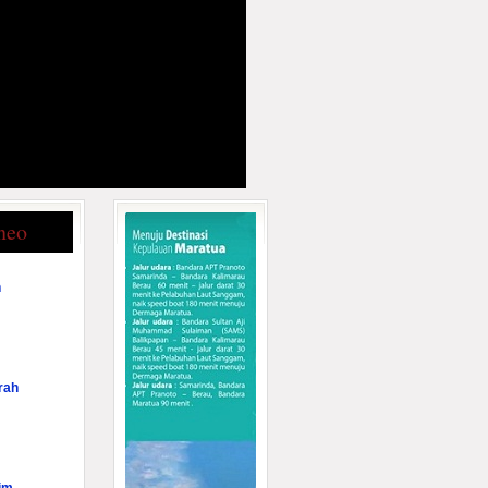
neo
n
rah