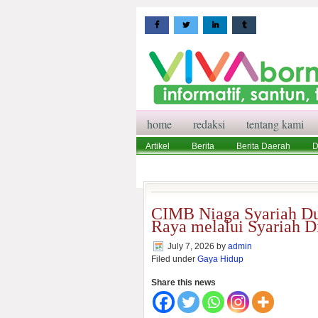
home
redaksi
tentang kami
Artikel
Berita
Berita Daerah
D
Wisata
Pedoman Media Siber
Red
CIMB Niaga Syariah Du
Raya melalui Syariah D
July 7, 2026
by
admin
Filed under
Gaya Hidup
Share this news