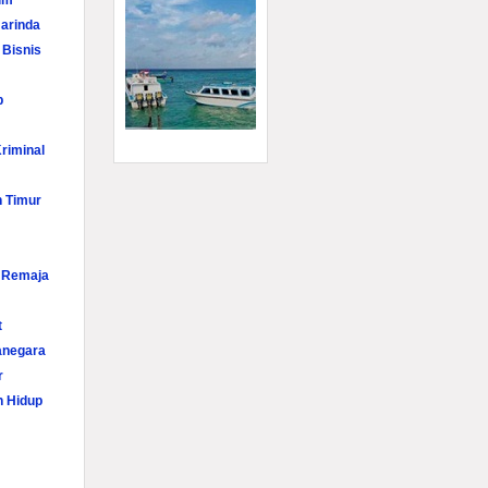
im
arinda
 Bisnis
p
riminal
n Timur
i Remaja
t
anegara
r
n Hidup