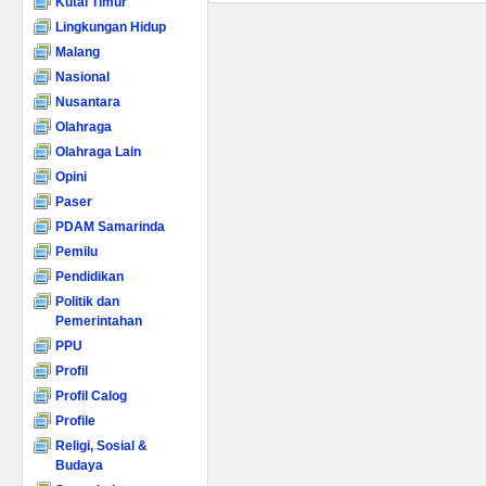
Kutai Timur
Lingkungan Hidup
Malang
Nasional
Nusantara
Olahraga
Olahraga Lain
Opini
Paser
PDAM Samarinda
Pemilu
Pendidikan
Politik dan
Pemerintahan
PPU
Profil
Profil Calog
Profile
Religi, Sosial &
Budaya