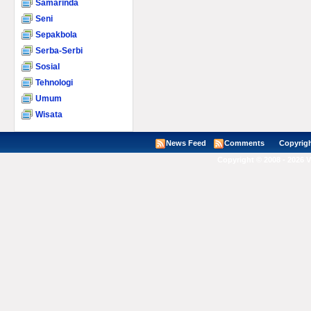
Samarinda
Seni
Sepakbola
Serba-Serbi
Sosial
Tehnologi
Umum
Wisata
News Feed
Comments
Copyright ©
Copyright © 2008 - 2026 V