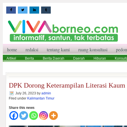
home
redaksi
tentang kami
ruang konsultasi
pedom
Artikel
Berita
Berita Daerah
Daerah
Hiburan
Konsult
Wisata
Pedoman Media Siber
Redaksi
Ruang Konsultasi
DPK Dorong Keterampilan Literasi Kaum 
July 26, 2023
by
admin
Filed under
Kalimantan Timur
Share this news