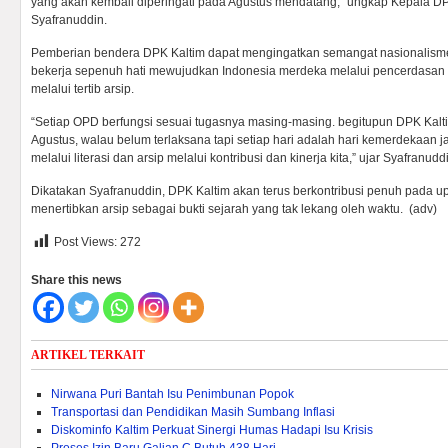
yang akan kembali diperingati pada Agustus mendatang,” ungkap Kepala 
Syafranuddin.
Pemberian bendera DPK Kaltim dapat mengingatkan semangat nasionalisme
bekerja sepenuh hati mewujudkan Indonesia merdeka melalui pencerdasan li
melalui tertib arsip.
“Setiap OPD berfungsi sesuai tugasnya masing-masing. begitupun DPK Kal
Agustus, walau belum terlaksana tapi setiap hari adalah hari kemerdekaan
melalui literasi dan arsip melalui kontribusi dan kinerja kita,” ujar Syafranudd
Dikatakan Syafranuddin, DPK Kaltim akan terus berkontribusi penuh pada
menertibkan arsip sebagai bukti sejarah yang tak lekang oleh waktu. (adv)
Post Views:
272
Share this news
ARTIKEL TERKAIT
Nirwana Puri Bantah Isu Penimbunan Popok
Transportasi dan Pendidikan Masih Sumbang Inflasi
Diskominfo Kaltim Perkuat Sinergi Humas Hadapi Isu Krisis