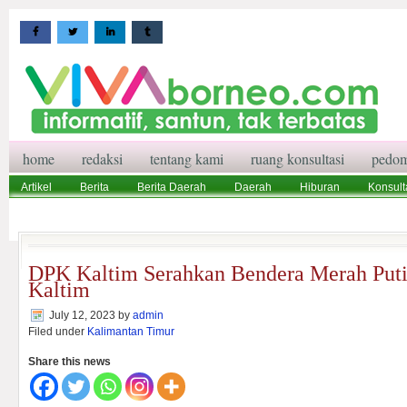
home
redaksi
tentang kami
ruang konsultasi
pedom
Artikel
Berita
Berita Daerah
Daerah
Hiburan
Konsult
Wisata
Pedoman Media Siber
Redaksi
Ruang Konsultasi
DPK Kaltim Serahkan Bendera Merah Put
Kaltim
July 12, 2023
by
admin
Filed under
Kalimantan Timur
Share this news