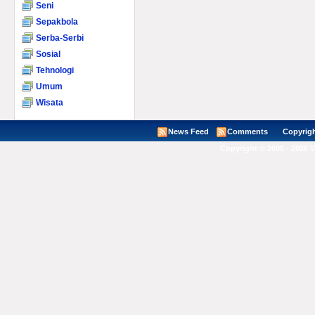
Seni
Sepakbola
Serba-Serbi
Sosial
Tehnologi
Umum
Wisata
News Feed
Comments
Copyright ©
Copyright © 2008 - 2026 V