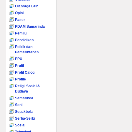
Olahraga Lain
Opini
Paser
PDAM Samarinda
Pemilu
Pendidikan
Politik dan
Pemerintahan
PPU
Profil
Profil Calog
Profile
Religi, Sosial &
Budaya
Samarinda
Seni
Sepakbola
Serba-Serbi
Sosial