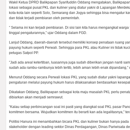
Wakil Ketua DPRD Balikpapan Syarifuddin Oddang mengatakan, Balikpapan s
lokasi sebagai pusat PKL dan kuliner yang diatur yakni di Lapangan Merde
kota-kota lain seperti Solo, Semarang dan Jogya sehingga bisa mengatur k
dan tidak terjadi pembiaran oleh pemerintah.
” Selama ini kan terjadi pembiaran. Di sisi lain kita harus mengangkat warg
tinggal pengaturannya,” ujar Oddang dalam FGD.
Lanjut Oddang, daerah-daerah tersebut memiliki konsep penataan ruang y
payung hukum seperti Perwali. Sehingga para PKL atau Kuliner ini tidak kuc
petugas Satpol PP.
”Jadi ada areal ketertiban, luasannya juga sudah diberikan jangan nanti sam
sudah ada rambu-rambunya lebih tertib, lebih aman lebih enak dipandang,” 
Menurut Oddang secara Perwali lokasi PKL yang sudah diatur yakni lapanga
pengaturan melalui payung hukum harus dilaksanakan berdasarkan kesepa
Dikatakan Oddang, Balikpapan sebagai kota maju masalah PKL perlu penata
dibiarkan akan menjadi semrawut.
“Kalau setiap perbincangan soal ini pasti yang diangkat soal PKL pasar Pand
komitmen bersama. Wujudkan komitmen itu berarti kan ada legalitasnya,” te
Politisi Hanura ini menambahkan bicara PKL dan kuliner bukan hanya pada s
stakeholder dengan leading sektor Dinas Perdagangan, Dinas Pariwisata den