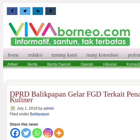
home
redaksi
tentang kami
ruang konsultasi
pedom
Artikel
Berita
Berita Daerah
Daerah
Hiburan
Konsult
Wisata
Pedoman Media Siber
Redaksi
Ruang Konsultasi
DPRD Balikpapan Gelar FGD Terkait Pen
Kuliner
July 1, 2019
by
admin
Filed under
Balikpapan
Share this news