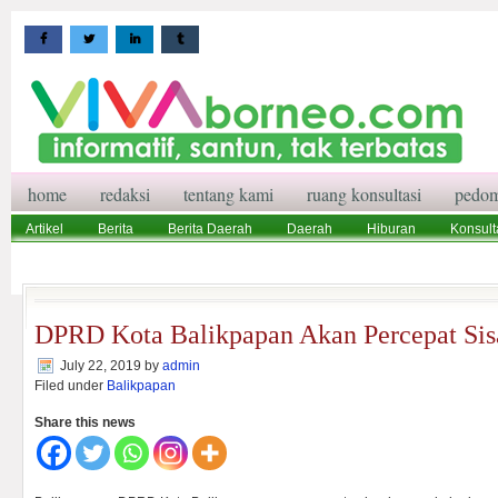
home
redaksi
tentang kami
ruang konsultasi
pedom
Artikel
Berita
Berita Daerah
Daerah
Hiburan
Konsult
Wisata
Pedoman Media Siber
Redaksi
Ruang Konsultasi
DPRD Kota Balikpapan Akan Percepat Sis
July 22, 2019
by
admin
Filed under
Balikpapan
Share this news