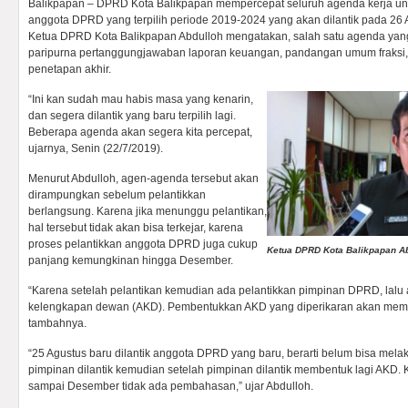
Balikpapan – DPRD Kota Balikpapan mempercepat seluruh agenda kerja unt
anggota DPRD yang terpilih periode 2019-2024 yang akan dilantik pada 26 
Ketua DPRD Kota Balikpapan Abdulloh mengatakan, salah satu agenda yang 
paripurna pertanggungjawaban laporan keuangan, pandangan umum fraksi,
penetapan akhir.
“Ini kan sudah mau habis masa yang kenarin,
dan segera dilantik yang baru terpilih lagi.
Beberapa agenda akan segera kita percepat,
ujarnya, Senin (22/7/2019).
Menurut Abdulloh, agen-agenda tersebut akan
dirampungkan sebelum pelantikkan
berlangsung. Karena jika menunggu pelantikan,
hal tersebut tidak akan bisa terkejar, karena
proses pelantikkan anggota DPRD juga cukup
Ketua DPRD Kota Balikpapan A
panjang kemungkinan hingga Desember.
“Karena setelah pelantikan kemudian ada pelantikkan pimpinan DPRD, lalu
kelengkapan dewan (AKD). Pembentukkan AKD yang diperikaran akan mema
tambahnya.
“25 Agustus baru dilantik anggota DPRD yang baru, berarti belum bisa mel
pimpinan dilantik kemudian setelah pimpinan dilantik membentuk lagi AKD.
sampai Desember tidak ada pembahasan,” ujar Abdulloh.