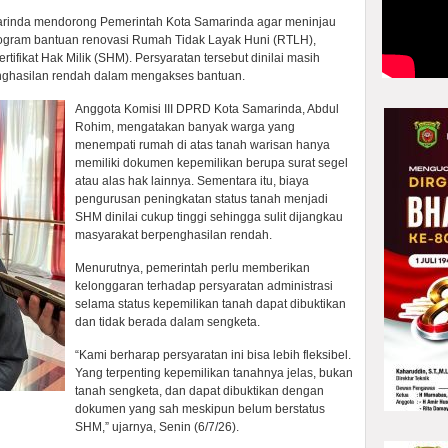
arinda mendorong Pemerintah Kota Samarinda agar meninjau
rogram bantuan renovasi Rumah Tidak Layak Huni (RTLH),
tifikat Hak Milik (SHM). Persyaratan tersebut dinilai masih
nghasilan rendah dalam mengakses bantuan.
Anggota Komisi III DPRD Kota Samarinda, Abdul
Rohim, mengatakan banyak warga yang
menempati rumah di atas tanah warisan hanya
memiliki dokumen kepemilikan berupa surat segel
atau alas hak lainnya. Sementara itu, biaya
pengurusan peningkatan status tanah menjadi
SHM dinilai cukup tinggi sehingga sulit dijangkau
masyarakat berpenghasilan rendah.
Menurutnya, pemerintah perlu memberikan
kelonggaran terhadap persyaratan administrasi
selama status kepemilikan tanah dapat dibuktikan
dan tidak berada dalam sengketa.
“Kami berharap persyaratan ini bisa lebih fleksibel.
Yang terpenting kepemilikan tanahnya jelas, bukan
tanah sengketa, dan dapat dibuktikan dengan
dokumen yang sah meskipun belum berstatus
SHM,” ujarnya, Senin (6/7/26).