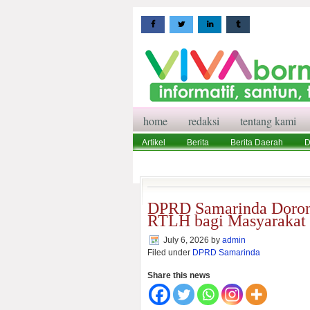
home
redaksi
tentang kami
Artikel
Berita
Berita Daerah
D
Wisata
Pedoman Media Siber
Red
DPRD Samarinda Doron
RTLH bagi Masyarakat 
July 6, 2026
by
admin
Filed under
DPRD Samarinda
Share this news