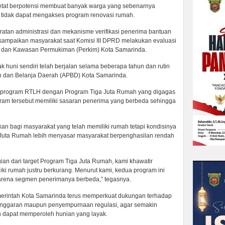
ketat berpotensi membuat banyak warga yang sebenarnya
u tidak dapat mengakses program renovasi rumah.
atan administrasi dan mekanisme verifikasi penerima bantuan
isampaikan masyarakat saat Komisi III DPRD melakukan evaluasi
dan Kawasan Permukiman (Perkim) Kota Samarinda.
k huni sendiri telah berjalan selama beberapa tahun dan rutin
n dan Belanja Daerah (APBD) Kota Samarinda.
n program RTLH dengan Program Tiga Juta Rumah yang digagas
ram tersebut memiliki sasaran penerima yang berbeda sehingga
an bagi masyarakat yang telah memiliki rumah tetapi kondisinya
a Juta Rumah lebih menyasar masyarakat berpenghasilan rendah
ian dari target Program Tiga Juta Rumah, kami khawatir
i rumah justru berkurang. Menurut kami, kedua program ini
 karena segmen penerimanya berbeda,” tegasnya.
erintah Kota Samarinda terus memperkuat dukungan terhadap
anggaran maupun penyempurnaan regulasi, agar semakin
 dapat memperoleh hunian yang layak.