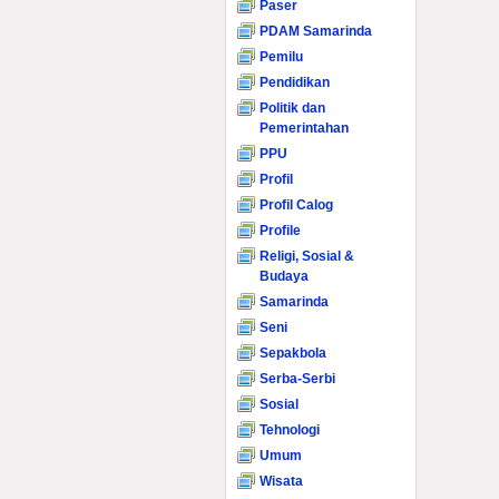
Paser
PDAM Samarinda
Pemilu
Pendidikan
Politik dan
Pemerintahan
PPU
Profil
Profil Calog
Profile
Religi, Sosial &
Budaya
Samarinda
Seni
Sepakbola
Serba-Serbi
Sosial
Tehnologi
Umum
Wisata