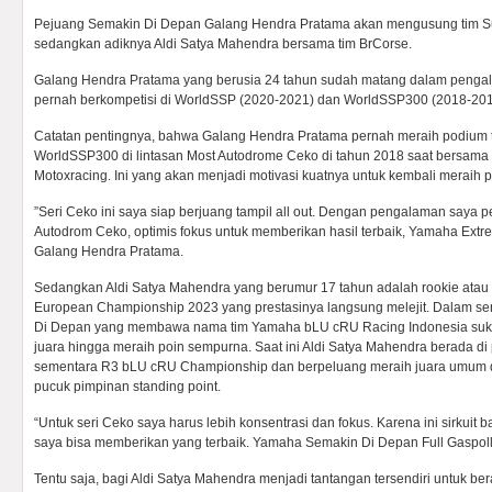
Pejuang Semakin Di Depan Galang Hendra Pratama akan mengusung tim S
sedangkan adiknya Aldi Satya Mahendra bersama tim BrCorse.
Galang Hendra Pratama yang berusia 24 tahun sudah matang dalam peng
pernah berkompetisi di WorldSSP (2020-2021) dan WorldSSP300 (2018-201
Catatan pentingnya, bahwa Galang Hendra Pratama pernah meraih podium t
WorldSSP300 di lintasan Most Autodrome Ceko di tahun 2018 saat bersama 
Motoxracing. Ini yang akan menjadi motivasi kuatnya untuk kembali meraih pr
”Seri Ceko ini saya siap berjuang tampil all out. Dengan pengalaman saya pe
Autodrom Ceko, optimis fokus untuk memberikan hasil terbaik, Yamaha Extrem
Galang Hendra Pratama.
Sedangkan Aldi Satya Mahendra yang berumur 17 tahun adalah rookie ata
European Championship 2023 yang prestasinya langsung melejit. Dalam seri
Di Depan yang membawa nama tim Yamaha bLU cRU Racing Indonesia su
juara hingga meraih poin sempurna. Saat ini Aldi Satya Mahendra berada di
sementara R3 bLU cRU Championship dan berpeluang meraih juara umum d
pucuk pimpinan standing point.
“Untuk seri Ceko saya harus lebih konsentrasi dan fokus. Karena ini sirkuit
saya bisa memberikan yang terbaik. Yamaha Semakin Di Depan Full Gaspoll 
Tentu saja, bagi Aldi Satya Mahendra menjadi tantangan tersendiri untuk be