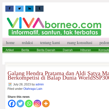
home
redaksi
tentang kami
ruang konsultasi
pedom
Artikel
Berita
Berita Daerah
Daerah
Hiburan
Konsult
Wisata
Pedoman Media Siber
Redaksi
Ruang Konsultasi
Galang Hendra Pratama dan Aldi Satya M
Berkompetisi di Balap Dunia WorldSSP30
July 28, 2023
by
admin
Filed under
Olahraga Lain
Share this news