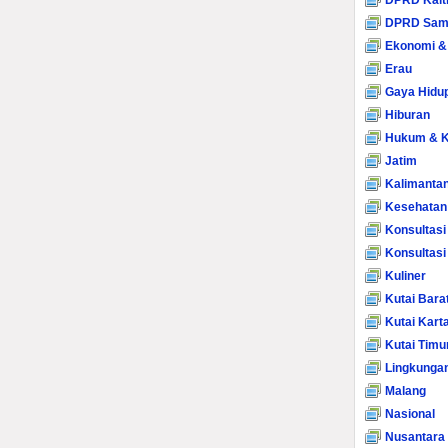
DPRD Kalt
DPRD Sam
Ekonomi &
Erau
Gaya Hidu
Hiburan
Hukum & K
Jatim
Kalimanta
Kesehatan
Konsultasi
Konsultas
Kuliner
Kutai Bara
Kutai Kart
Kutai Timu
Lingkunga
Malang
Nasional
Nusantara