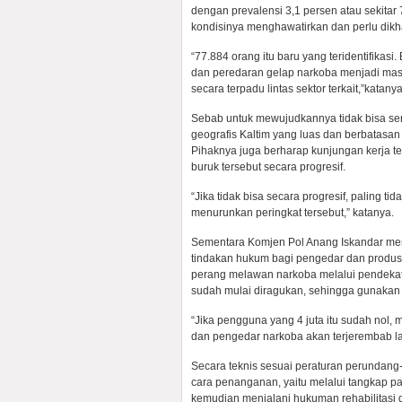
dengan prevalensi 3,1 persen atau sekitar
kondisinya menghawatirkan dan perlu dikh
“77.884 orang itu baru yang teridentifikasi
dan peredaran gelap narkoba menjadi mas
secara terpadu lintas sektor terkait,”katanya
Sebab untuk mewujudkannya tidak bisa send
geografis Kaltim yang luas dan berbatasa
Pihaknya juga berharap kunjungan kerja 
buruk tersebut secara progresif.
“Jika tidak bisa secara progresif, paling t
menurunkan peringkat tersebut,” katanya.
Sementara Komjen Pol Anang Iskandar me
tindakan hukum bagi pengedar dan produs
perang melawan narkoba melalui pendekat
sudah mulai diragukan, sehingga gunaka
“Jika pengguna yang 4 juta itu sudah nol, 
dan pengedar narkoba akan terjerembab la
Secara teknis sesuai peraturan perundang-
cara penanganan, yaitu melalui tangkap 
kemudian menjalani hukuman rehabilitasi d