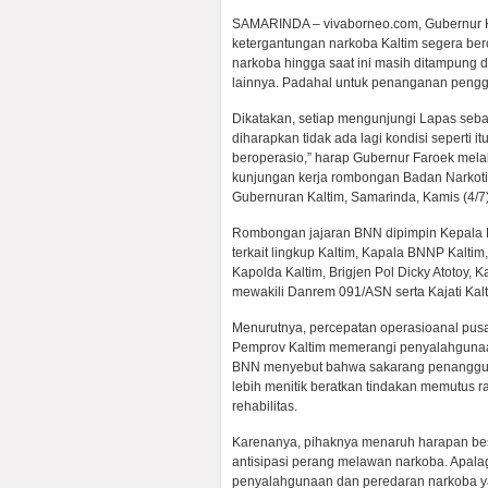
SAMARINDA – vivaborneo.com, Gubernur Ka
ketergantungan narkoba Kaltim segera be
narkoba hingga saat ini masih ditampung
lainnya. Padahal untuk penanganan peng
Dikatakan, setiap mengunjungi Lapas se
diharapkan tidak ada lagi kondisi seperti it
beroperasio,” harap Gubernur Faroek melal
kunjungan kerja rombongan Badan Narkoti
Gubernuran Kaltim, Samarinda, Kamis (4/7)
Rombongan jajaran BNN dipimpin Kepala BN
terkait lingkup Kaltim, Kapala BNNP Kalti
Kapolda Kaltim, Brigjen Pol Dicky Atotoy,
mewakili Danrem 091/ASN serta Kajati Kalt
Menurutnya, percepatan operasioanal pusat
Pemprov Kaltim memerangi penyalahgunaan 
BNN menyebut bahwa sakarang penanggul
lebih menitik beratkan tindakan memutus
rehabilitas.
Karenanya, pihaknya menaruh harapan be
antisipasi perang melawan narkoba. Apalag
penyalahgunaan dan peredaran narkoba yan