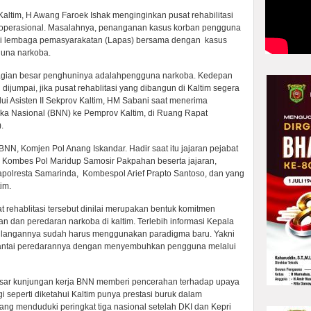
ltim, H Awang Faroek Ishak menginginkan pusat rehabilitasi
roperasional. Masalahnya, penanganan kasus korban pengguna
 di lembaga pemasyarakatan (Lapas) bersama dengan kasus
guna narkoba.
bagian besar penghuninya adalahpengguna narkoba. Kedepan
u dijumpai, jika pusat rehablitasi yang dibangun di Kaltim segera
ui Asisten II Sekprov Kaltim, HM Sabani saat menerima
ka Nasional (BNN) ke Pemprov Kaltim, di Ruang Rapat
.
N, Komjen Pol Anang Iskandar. Hadir saat itu jajaran pejabat
m, Kombes Pol Maridup Samosir Pakpahan beserta jajaran,
 Kapolresta Samarinda, Kombespol Arief Prapto Santoso, dan yang
im.
 rehablitasi tersebut dinilai merupakan bentuk komitmen
dan peredaran narkoba di kaltim. Terlebih informasi Kepala
angannya sudah harus menggunakan paradigma baru. Yakni
 rantai peredarannya dengan menyembuhkan pengguna melalui
sar kunjungan kerja BNN memberi pencerahan terhadap upaya
i seperti diketahui Kaltim punya prestasi buruk dalam
g menduduki peringkat tiga nasional setelah DKI dan Kepri