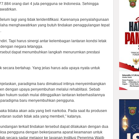
 77.884 orang dari 4 juta pengguna se Indonesia. Sehingga
awatirkan.
. Belum lagi yang tidak teridentifikasi. Karenanya penyalahgunaan
laha menghawatirkan yang butuh tindakan penaggulangan tepat
.
iri. Tapi harus sinergi antar kelembagan lantaran kondsi letak
n dengan negara tetangga.
tersebut dapat menumbuhkan langkah menururnkan prestasi
idak secara bertahap. Yang jelas harus ada upaya nyata untuk
njelaskan, paradigma baru dimaksud intinya menyeimbangkan
en dengan upaya penyembuhan melalui rehablitasi. Sebab
an hukum sudah mulai ditinggalkan lantaran keberhasilannya
n paradigma baru menyembuhkan pengguna.
maka tidaka akan ada yang beli narkoba. Pada saat itu produsen
ntaran sudah tidak ada yang membeli,” katanya.
undangan terkait tindakan tersebut dapat dilakukan dengan dua
paksa pengguna dengan bekerjasama aparat keamanan untuk
ab secara sadar melapor ke layanan Institusi Penerima Wajib