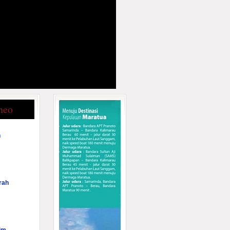
neo
n
rah