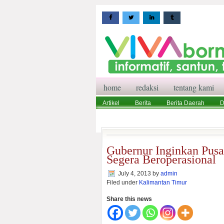
home
redaksi
tentang kami
Artikel
Berita
Berita Daerah
D
Wisata
Pedoman Media Siber
Red
Gubernur Inginkan Pusa
Segera Beroperasional
July 4, 2013
by
admin
Filed under
Kalimantan Timur
Share this news