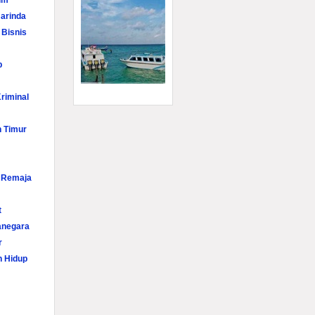
im
arinda
 Bisnis
p
riminal
n Timur
i Remaja
t
anegara
r
n Hidup