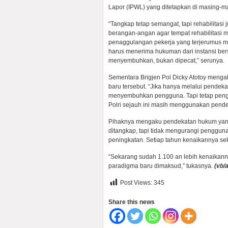
Lapor (IPWL) yang ditetapkan di masing-m
“Tangkap tetap semangat, tapi rehabilitas
berangan-angan agar tempat rehabilitasi m
penaggulangan pekerja yang terjerumus m
harus menerima hukuman dari instansi be
menyembuhkan, bukan dipecat,” serunya.
Sementara Brigjen Pol Dicky Atotoy mengak
baru tersebut. “Jika hanya melalui pende
menyembuhkan pengguna. Tapi tetap peng
Polri sejauh ini masih menggunakan pend
Pihaknya mengaku pendekatan hukum yang 
ditangkap, tapi tidak mengurangi pengguna
peningkatan. Setiap tahun kenaikannya sek
“Sekarang sudah 1.100 an lebih kenaikan
paradigma baru dimaksud,” tukasnya.
(vb/a
Post Views:
345
Share this news