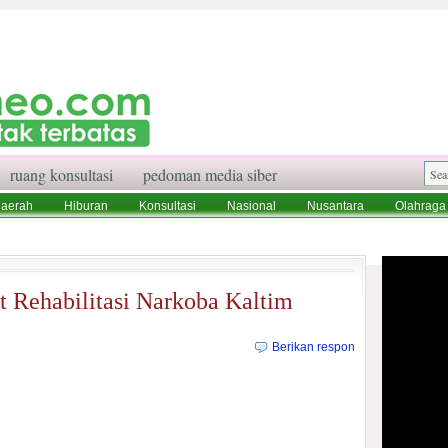
ruang konsultasi
pedoman media siber
aerah
Hiburan
Konsultasi
Nasional
Nusantara
Olahraga
aksi
Ruang Konsultasi
Tentang Kami
t Rehabilitasi Narkoba Kaltim
Berikan respon