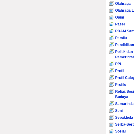
Olahraga
Olahraga L
Opini
Paser
PDAM Sam
Pemilu
Pendidikan
Politik dan
Pemerinta
PPU
Profil
Profil Calo
Profile
Religi, Sos
Budaya
Samarinda
Seni
Sepakbola
Serba-Serb
Sosial