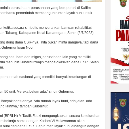
eminta perusahaan-perusahaan yang beroperasi di Kaltim
membantu pemerintah membangun rumah layak huni untuk
r ketika secara simbolis menyerahkan bantuan rehabilitasi
tan Tabang, Kabupaten Kutai Kartanegara, Senin (3/7/2023).
olong dong dana CSR-nya. Kita bukan minta uangnya, tapi dana
 Gubernur Isran Noor.
ng batu bara dan migas, perusahaan lain yang memiliki
altim menurut Gubernur wajib mengalokasikan dana CSR. Salah
ni.
 pemerintah nasional yang memiliki banyak keuntungan di
 50 unit. Mereka belum ada,” sindir Gubernur.
Banyak bantuannya. Ada rumah layak huni, ada jalan, ada
ng lainnya,” tambah Gubernur.
i (BPRLH) M Taufik Fauzi mengungkapkan secara keseluruhan
ltim bekerja sama dengan Kodam VI Mulawarman akan
 huni dari dana CSR. Tiap rumah layak huni dibangun dengan