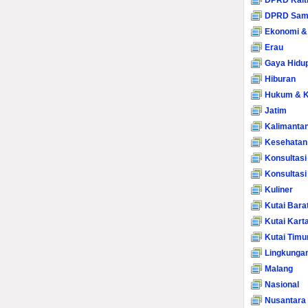
DPRD Kalt
DPRD Sam
Ekonomi &
Erau
Gaya Hidu
Hiburan
Hukum & K
Jatim
Kalimanta
Kesehatan
Konsultasi
Konsultas
Kuliner
Kutai Bara
Kutai Kart
Kutai Timu
Lingkunga
Malang
Nasional
Nusantara