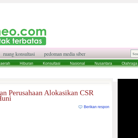
ruang konsultasi
pedoman media siber
aerah
Hiburan
Konsultasi
Nasional
Nusantara
Olahraga
aksi
Ruang Konsultasi
Tentang Kami
kan Perusahaan Alokasikan CSR
Huni
Berikan respon