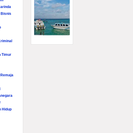
im
arinda
 Bisnis
p
riminal
n Timur
i Remaja
t
anegara
r
n Hidup