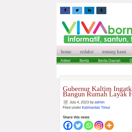
home
redaksi
tentang kami
Artikel
Berita
Berita Daerah
D
Wisata
Pedoman Media Siber
Red
Gubernur Kaltim Ingat
Bangun Rumah Layak 
July 4, 2023
by
admin
Filed under
Kalimantan Timur
Share this news