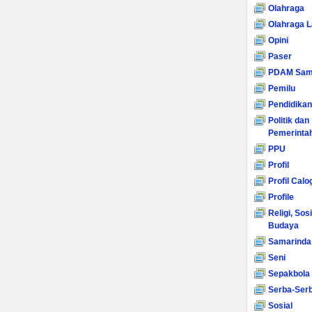
Olahraga
Olahraga L
Opini
Paser
PDAM Sam
Pemilu
Pendidikan
Politik dan
Pemerinta
PPU
Profil
Profil Calo
Profile
Religi, Sos
Budaya
Samarinda
Seni
Sepakbola
Serba-Serb
Sosial