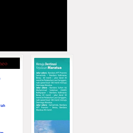
neo
n
rah