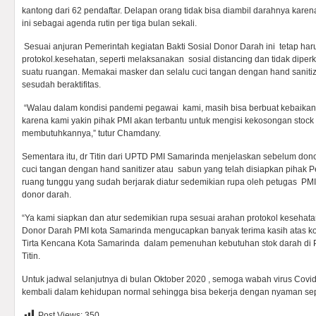
kantong dari 62 pendaftar. Delapan orang tidak bisa diambil darahnya kare
ini sebagai agenda rutin per tiga bulan sekali.
Sesuai anjuran Pemerintah kegiatan Bakti Sosial Donor Darah ini tetap ha
protokol.kesehatan, seperti melaksanakan sosial distancing dan tidak dip
suatu ruangan. Memakai masker dan selalu cuci tangan dengan hand saniti
sesudah beraktifitas.
“Walau dalam kondisi pandemi pegawai kami, masih bisa berbuat kebaika
karena kami yakin pihak PMI akan terbantu untuk mengisi kekosongan stock
membutuhkannya,” tutur Chamdany.
Sementara itu, dr Titin dari UPTD PMI Samarinda menjelaskan sebelum donor 
cuci tangan dengan hand sanitizer atau sabun yang telah disiapkan pihak
ruang tunggu yang sudah berjarak diatur sedemikian rupa oleh petugas P
donor darah.
“Ya kami siapkan dan atur sedemikian rupa sesuai arahan protokol kesehata
Donor Darah PMI kota Samarinda mengucapkan banyak terima kasih atas k
Tirta Kencana Kota Samarinda dalam pemenuhan kebutuhan stok darah di PM
Titin.
Untuk jadwal selanjutnya di bulan Oktober 2020 , semoga wabah virus Covid
kembali dalam kehidupan normal sehingga bisa bekerja dengan nyaman sep
Post Views:
350