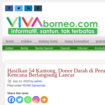
home
redaksi
tentang kami
ruang konsultasi
pedom
Artikel
Berita
Berita Daerah
Daerah
Hiburan
Konsult
Wisata
Pedoman Media Siber
Redaksi
Ruang Konsultasi
Hasilkan 54 Kantong, Donor Darah di Per
Kencana Berlangsung Lancar
July 14, 2020
by
admin
Filed under
PDAM Samarinda
Share this news