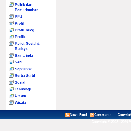
Politik dan
Pemerintahan
PPU
Profil
Profil Calog
Profile
Religi, Sosial &
Budaya
Samarinda
Seni
Sepakbola
Serba-Serbi
Sosial
Tehnologi
Umum
Wisata
News Feed
Comments
Copyright ©
Copyright © 2008 - 2026 V