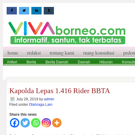
home
redaksi
tentang kami
ruang konsultasi
pedom
Artikel
Berita
Berita Daerah
Daerah
Hiburan
Konsult
Wisata
Pedoman Media Siber
Redaksi
Ruang Konsultasi
Kapolda Lepas 1.416 Rider BBTA
July 28, 2019
by
admin
Filed under
Olahraga Lain
Share this news