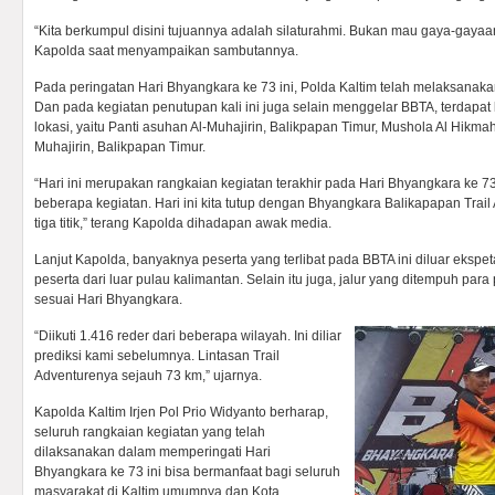
“Kita berkumpul disini tujuannya adalah silaturahmi. Bukan mau gaya-gayaan 
Kapolda saat menyampaikan sambutannya.
Pada peringatan Hari Bhyangkara ke 73 ini, Polda Kaltim telah melaksana
Dan pada kegiatan penutupan kali ini juga selain menggelar BBTA, terdapat ke
lokasi, yaitu Panti asuhan Al-Muhajirin, Balikpapan Timur, Mushola Al Hikma
Muhajirin, Balikpapan Timur.
“Hari ini merupakan rangkaian kegiatan terakhir pada Hari Bhyangkara ke 7
beberapa kegiatan. Hari ini kita tutup dengan Bhyangkara Balikapapan Trail 
tiga titik,” terang Kapolda dihadapan awak media.
Lanjut Kapolda, banyaknya peserta yang terlibat pada BBTA ini diluar ekspet
peserta dari luar pulau kalimantan. Selain itu juga, jalur yang ditempuh para
sesuai Hari Bhyangkara.
“Diikuti 1.416 reder dari beberapa wilayah. Ini diliar
prediksi kami sebelumnya. Lintasan Trail
Adventurenya sejauh 73 km,” ujarnya.
Kapolda Kaltim Irjen Pol Prio Widyanto berharap,
seluruh rangkaian kegiatan yang telah
dilaksanakan dalam memperingati Hari
Bhyangkara ke 73 ini bisa bermanfaat bagi seluruh
masyarakat di Kaltim umumnya dan Kota