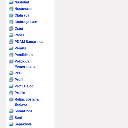
Nasional
Nusantara
Olahraga
Olahraga Lain
Opini
Paser
PDAM Samarinda
Pemilu
Pendidikan
Politik dan
Pemerintahan
PPU
Profil
Profil Calog
Profile
Religi, Sosial &
Budaya
Samarinda
Seni
Sepakbola