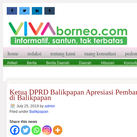
home
redaksi
tentang kami
ruang konsultasi
pedom
Artikel
Berita
Berita Daerah
Daerah
Hiburan
Konsult
Wisata
Pedoman Media Siber
Redaksi
Ruang Konsultasi
Ketua DPRD Balikpapan Apresiasi Pemba
di Balikpapan
July 25, 2019
by
admin
Filed under
Balikpapan
Share this news