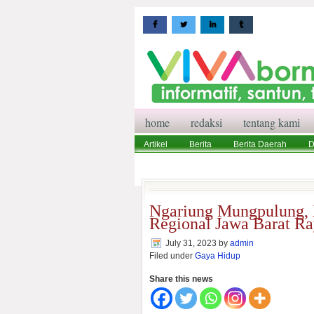
home
redaksi
tentang kami
Artikel
Berita
Berita Daerah
D
Wisata
Pedoman Media Siber
Red
Ngariung Mungpulung, 
Regional Jawa Barat Ra
July 31, 2023
by
admin
Filed under
Gaya Hidup
Share this news