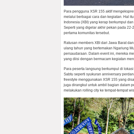
Para pengguna XSR 155 aktif mengekspresi
melalui berbagai cara dan kegiatan. Hal i
Indonesia (XBI) yang kerap berkumpul da
Seperti yang digelar akhir pekan pada 22-
pertama komunitas tersebut.
Ratusan members XBI dari Jawa Barat dan
ulang tahun yang bertemakan Ngariung M
persaudaraan. Dalam event ini, mereka m
yang diisi dengan bermacam kegiatan mena
Para peserta langsung berkumpul di lokasi
Sabtu seperti syukuran anniversary perdan
freestyle menggunakan XSR 155 yang disaji
juga dirangkul untuk ambil bagian dalam p
melakukan rolling city ke tempat-tempat w