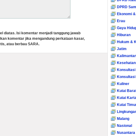
DPRD Kalt
DPRD Sam
Ekonomi &
Erau
Gaya Hidu
el diatas. Isi komentar menjadi tanggung jawab
Hiburan
lkan komentar jika mengandung perkataan kasar,
Hukum & K
tis, atau berbau SARA.
Jatim
Kalimanta
Kesehatan
Konsultasi
Konsultas
Kuliner
Kutai Bara
Kutai Kart
Kutai Timu
Lingkunga
Malang
Nasional
Nusantara