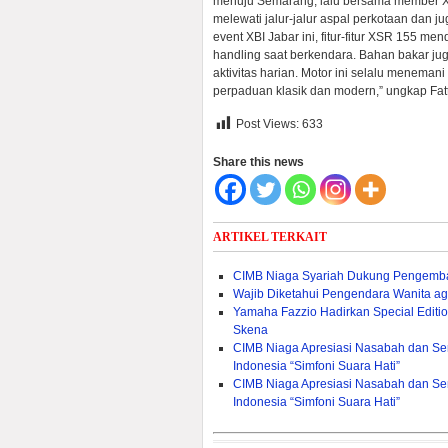
menuju Semarang, lalu bersama member XB
melewati jalur-jalur aspal perkotaan dan j
event XBI Jabar ini, fitur-fitur XSR 155 
handling saat berkendara. Bahan bakar jug
aktivitas harian. Motor ini selalu menema
perpaduan klasik dan modern,” ungkap Fat
Post Views:
633
Share this news
ARTIKEL TERKAIT
CIMB Niaga Syariah Dukung Pengemban
Wajib Diketahui Pengendara Wanita ag
Yamaha Fazzio Hadirkan Special Edit
Skena
CIMB Niaga Apresiasi Nasabah dan Sen
Indonesia “Simfoni Suara Hati”
CIMB Niaga Apresiasi Nasabah dan Sen
Indonesia “Simfoni Suara Hati”