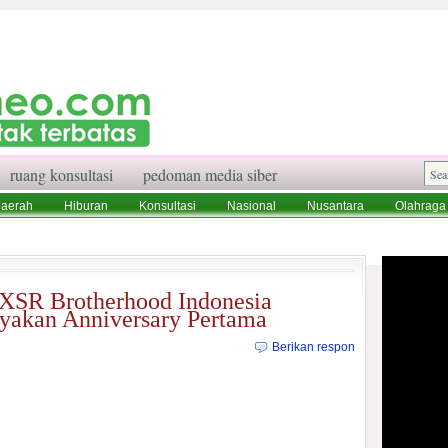
ruang konsultasi
pedoman media siber
aerah
Hiburan
Konsultasi
Nasional
Nusantara
Olahraga
aksi
Ruang Konsultasi
Tentang Kami
XSR Brotherhood Indonesia
yakan Anniversary Pertama
Berikan respon