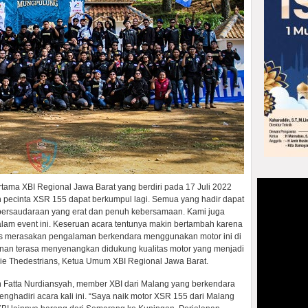
tama XBI Regional Jawa Barat yang berdiri pada 17 Juli 2022
uh pecinta XSR 155 dapat berkumpul lagi. Semua yang hadir dapat
 persaudaraan yang erat dan penuh kebersamaan. Kami juga
dalam event ini. Keseruan acara tentunya makin bertambah karena
s merasakan pengalaman berkendara menggunakan motor ini di
lanan terasa menyenangkan didukung kualitas motor yang menjadi
opie Thedestrians, Ketua Umum XBI Regional Jawa Barat.
h Fatta Nurdiansyah, member XBI dari Malang yang berkendara
ghadiri acara kali ini. “Saya naik motor XSR 155 dari Malang