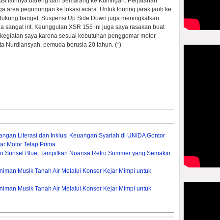
I lainnya bareng dari Semarang ke Kuningan. Perjalanan
uga area pegunungan ke lokasi acara. Untuk touring jarak jauh ke
mendukung banget. Suspensi Up Side Down juga meningkatkan
a sangat irit. Keunggulan XSR 155 ini juga saya rasakan buat
ni kegiatan saya karena sesuai kebutuhan penggemar motor
ta Nurdiansyah, pemuda berusia 20 tahun. (*)
gan Literasi dan Inklusi Keuangan Syariah di UNIDA Gontor
ar Motor Tetap Prima
ion Sunset Blue, Tampilkan Nuansa Retro Summer yang Semakin
iman Musik Tanah Air Melalui Konser Kejar Mimpi untuk
iman Musik Tanah Air Melalui Konser Kejar Mimpi untuk