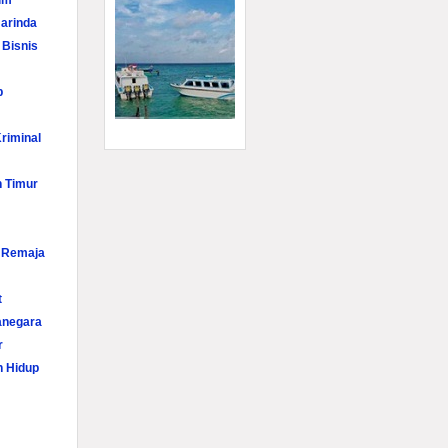
im
arinda
 Bisnis
p
riminal
n Timur
i Remaja
t
anegara
r
n Hidup