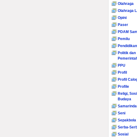
Olahraga
Olahraga L
Opini
Paser
PDAM Sam
Pemilu
Pendidikan
Politik dan
Pemerinta
PPU
Profil
Profil Calo
Profile
Religi, Sos
Budaya
Samarinda
Seni
Sepakbola
Serba-Serb
Sosial