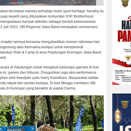
kan kecintaan mereka terhadap motor sport heritage Yamaha itu
tu juga seperti yang ditunjukkan komunitas XSR Brotherhood
n mengadakan banyak aktivitas sebagai bentuk kebersamaan.
23 Juli 2023, XBI Regional Jawa Barat merayakan anniversary
 chapter lainnya bersama mengabadikan momen istimewa hari
ungpulung atau bermakna kumpul untuk mempererat
elakukan Ride & Camp di area Palutungan Kuningan Jawa Barat
rik.
 acara di Palutungan untuk mengikuti beberapa agenda di hari
a ini, games dan hiburan. Disuguhkan juga aksi performance
kan oleh freestyler yaitu Harry Ramdhani. Masyarakat sekitar
esta rakyat dan pentas budaya. Di hari Minggu members XBI
isata di Kuningan yang berakhir di waduk Darma.