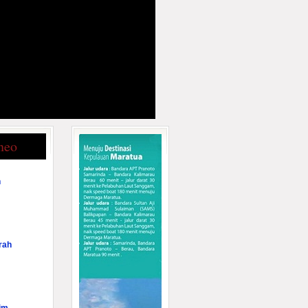
neo
n
rah