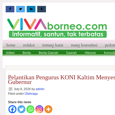
home
redaksi
tentang kami
ruang konsultasi
pedom
Artikel
Berita
Berita Daerah
Daerah
Hiburan
Konsult
Wisata
Pedoman Media Siber
Redaksi
Ruang Konsultasi
Pelantikan Pengurus KONI Kaltim Menye
Gubernur
July 8, 2026
by
admin
Filed under
Olahraga
Share this news