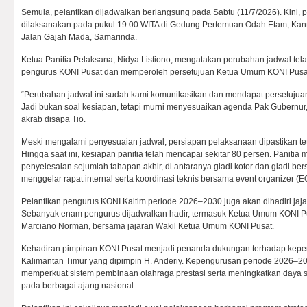
Semula, pelantikan dijadwalkan berlangsung pada Sabtu (11/7/2026). Kini, p
dilaksanakan pada pukul 19.00 WITA di Gedung Pertemuan Odah Etam, Kant
Jalan Gajah Mada, Samarinda.
Ketua Panitia Pelaksana, Nidya Listiono, mengatakan perubahan jadwal tel
pengurus KONI Pusat dan memperoleh persetujuan Ketua Umum KONI Pusa
“Perubahan jadwal ini sudah kami komunikasikan dan mendapat persetujua
Jadi bukan soal kesiapan, tetapi murni menyesuaikan agenda Pak Gubernur,”
akrab disapa Tio.
Meski mengalami penyesuaian jadwal, persiapan pelaksanaan dipastikan tet
Hingga saat ini, kesiapan panitia telah mencapai sekitar 80 persen. Paniti
penyelesaian sejumlah tahapan akhir, di antaranya gladi kotor dan gladi be
menggelar rapat internal serta koordinasi teknis bersama event organizer (E
Pelantikan pengurus KONI Kaltim periode 2026–2030 juga akan dihadiri jaj
Sebanyak enam pengurus dijadwalkan hadir, termasuk Ketua Umum KONI Pus
Marciano Norman, bersama jajaran Wakil Ketua Umum KONI Pusat.
Kehadiran pimpinan KONI Pusat menjadi penanda dukungan terhadap kep
Kalimantan Timur yang dipimpin H. Anderiy. Kepengurusan periode 2026–2
memperkuat sistem pembinaan olahraga prestasi serta meningkatkan daya sa
pada berbagai ajang nasional.