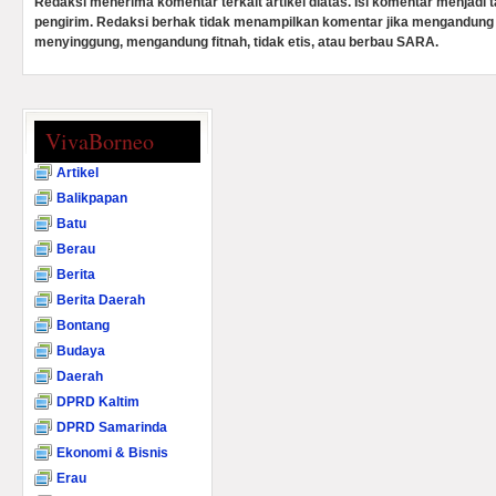
Redaksi menerima komentar terkait artikel diatas. Isi komentar menjadi
pengirim. Redaksi berhak tidak menampilkan komentar jika mengandung 
menyinggung, mengandung fitnah, tidak etis, atau berbau SARA.
VivaBorneo
Artikel
Balikpapan
Batu
Berau
Berita
Berita Daerah
Bontang
Budaya
Daerah
DPRD Kaltim
DPRD Samarinda
Ekonomi & Bisnis
Erau