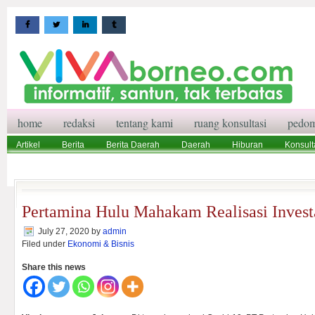
home
redaksi
tentang kami
ruang konsultasi
pedom
Artikel
Berita
Berita Daerah
Daerah
Hiburan
Konsult
Wisata
Pedoman Media Siber
Redaksi
Ruang Konsultasi
Pertamina Hulu Mahakam Realisasi Invest
July 27, 2020
by
admin
Filed under
Ekonomi & Bisnis
Share this news