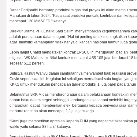
Kepala Divisi Pengelolaan Pengadaan Barang dan Jasa SKK Migas, Erwin S
Danar Dodjoadhi berharap produksi migas dari proyek ini akan mampu me
Mahakam di tahun 2024. “Pada saat produksi puncak, kontribusi dari ketiga
mencapai 120 MMSCFD,” katanya.
Direktur Utama PHI, Chalid Said Salim, menyampaikan kegembiraannya kar
adalah perusahaan dalam negeri. “Hal ini penting untuk meningkatkan kap
agar memiliki kemampuan tidak hanya di kancah nasional namun juga globa
Lebih lanjut Chalid mengatakan kontrak EPSCC ini merupakan bagian pent
migas di WK Mahakam. Nilai kontrak mencapai US$ 105 juta, berdurasi 18
sebesar 51,2 persen.
Sulistya Hastuti Wahyu dalam sambutannya menyambut baik realisasi proy
Covid seperti saat ini. Kegiatan ini sekaligus merealisasi satu bagian yang
KKKS untuk mendukung pencapaian target produksi 1 juta barel pada tahun
Selanjutnya SKK Migas mendorong agar dalam pelaksanaan kontrak ini me
bahan baku dalam negeri sehingga kandungan lokal dapat melebihi target ya
diharapkan dapat memberikan efek berganda kepada penyedia jasa dan te
menurut rencana akan mencapai 2,3 juta jam kerja.
“Kami juga memberikan apresiasi kepada PHM yang dapat melaksanakan pros
waktu yaitu selama 88 hari,” katanya.
Apresiasi juga diberikan SKK Migas kepada PHM karena KKKS tersebut ma