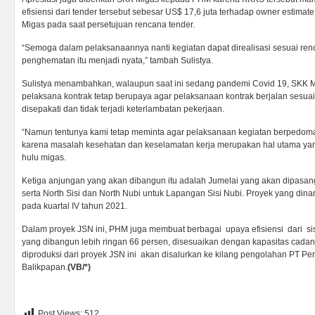
efisiensi dari tender tersebut sebesar US$ 17,6 juta terhadap owner estima
Migas pada saat persetujuan rencana tender.
“Semoga dalam pelaksanaannya nanti kegiatan dapat direalisasi sesuai ren
penghematan itu menjadi nyata,” tambah Sulistya.
Sulistya menambahkan, walaupun saat ini sedang pandemi Covid 19, SKK
pelaksana kontrak tetap berupaya agar pelaksanaan kontrak berjalan sesua
disepakati dan tidak terjadi keterlambatan pekerjaan.
“Namun tentunya kami tetap meminta agar pelaksanaan kegiatan berpedoma
karena masalah kesehatan dan keselamatan kerja merupakan hal utama yang 
hulu migas.
Ketiga anjungan yang akan dibangun itu adalah Jumelai yang akan dipasa
serta North Sisi dan North Nubi untuk Lapangan Sisi Nubi. Proyek yang dina
pada kuartal IV tahun 2021.
Dalam proyek JSN ini, PHM juga membuat berbagai upaya efisiensi dari si
yang dibangun lebih ringan 66 persen, disesuaikan dengan kapasitas cad
diproduksi dari proyek JSN ini akan disalurkan ke kilang pengolahan PT Per
Balikpapan.
(VB/*)
Post Views:
512