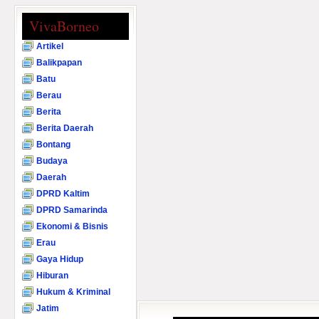
VivaBorneo
Artikel
Balikpapan
Batu
Berau
Berita
Berita Daerah
Bontang
Budaya
Daerah
DPRD Kaltim
DPRD Samarinda
Ekonomi & Bisnis
Erau
Gaya Hidup
Hiburan
Hukum & Kriminal
Jatim