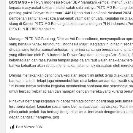
BONTANG
– PT PLN Indonesia Power UBP Mahakam kembali menunjukan 
kepada masyarakat sekitar melalui salah satu unitnya PLTD-MG Bontang 
penting, yakni Gebyar Muharram 1446 Hijriah dan Hari Anak Nasional 2024 .
pemberian santunan kepada anak-anak yatim dan dhuafa. Kegiatan ini dila
siang di Kantor PLTD-MG Bontang, bekerja sama dengan PLN Indonesia Pow
PIKK PLN IP UBP Mahakam.
Manager PLTD-MG Bontang, Dhimas Adi Purbandhono, menyampaikan apresi
yang bertajuk “Anak Terlindungi, Indonesia Maju”. Kegiatan ini dihadiri seb
dhuafa yang terlihat sangat antusias menerima santunan berupa uang tunai
yang diberikan oleh PLN Indonesia Power Grup dan Lembaga Amil Zakat (L
kebahagiaan dan rasa syukur tampak jelas dalam raut wajah anak-anak ter
bahwa kebaikan akan selalu menemukan jalan untuk dirasakan oleh mere
Dhimas menekankan pentingnya kegiatan seperti ini untuk terus dilakukan,
bantuan materiil, tetapi juga menumbuhkan rasa kebersamaan dan kasih say
“Ini bukan hanya sekadar kegiatan memberikan santunan dan seremonial saja
untuk berbagi kebahagiaan dan harapan dengan mereka yang kurang berun
Pihaknya berharap kegiatan ini dapat menjadi contoh positif bagi perusaha
turut serta dalam kegiatan sosial yang bermanfaat bagi masyarakat. “Kami i
pihak untuk peduli dan berbagi dengan sesama, termasuk dengan anak-an
depan bangsa,” harapnya. (as)
Post Views:
386