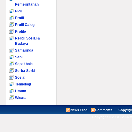
Pemerintahan
PPU
Profil
Profil Calog
Profile
Religi, Sosial &
Budaya
Samarinda
Seni
Sepakbola
Serba-Serbi
Sosial
Tehnologi
Umum
Wisata
News Feed
Comments
Copyright ©
Copyright © 2008 - 2026 V