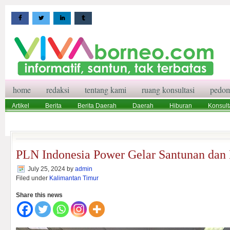
home
redaksi
tentang kami
ruang konsultasi
pedom
Artikel
Berita
Berita Daerah
Daerah
Hiburan
Konsult
Wisata
Pedoman Media Siber
Redaksi
Ruang Konsultasi
PLN Indonesia Power Gelar Santunan dan
July 25, 2024
by
admin
Filed under
Kalimantan Timur
Share this news