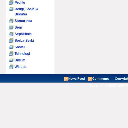
Profile
Religi, Sosial &
Budaya
Samarinda
Seni
Sepakbola
Serba-Serbi
Sosial
Tehnologi
Umum
Wisata
News Feed
Comments
Copyright ©
Copyright © 2008 - 2026 V