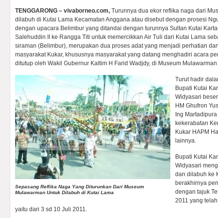
TENGGARONG – vivaborneo.com,
Turunnya dua ekor reflika naga dari M
dilabuh di Kutai Lama Kecamatan Anggana atau disebut dengan prosesi Ngu
dengan upacara Belimbur yang ditandai dengan turunnya Sultan Kutai Kart
Salehuddin II ke Rangga Titi untuk memercikkan Air Tuli dari Kutai Lama se
siraman (Belimbur), merupakan dua proses adat yang menjadi perhatian da
masyarakat Kukar, khususnya masyarakat yang datang menghadiri acara pe
ditutup oleh Wakil Gubernur Kaltim H Farid Wadjdy, di Museum Mulawarman
Turut hadir dal
Bupati Kutai Ka
Widyasari beser
HM Ghufron Yusu
Ing Martadipur
kekerabatan Ker
Kukar HAPM Har
lainnya.
Bupati Kutai Ka
Widyasari menga
dan dilabuh ke
berakhirnya pen
Sepasang Reflika Naga Yang Diturunkan Dari Museum
dengan tajuk T
Mulawarman Untuk Dilabuh di Kutai Lama
2011 yang tela
yaitu dari 3 sd 10 Juli 2011.