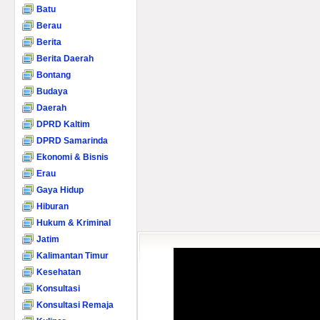
Batu
Berau
Berita
Berita Daerah
Bontang
Budaya
Daerah
DPRD Kaltim
DPRD Samarinda
Ekonomi & Bisnis
Erau
Gaya Hidup
Hiburan
Hukum & Kriminal
Jatim
Kalimantan Timur
Kesehatan
Konsultasi
Konsultasi Remaja