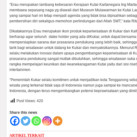
“Erau merupakan lambang kebesaran Kerajaan Kutai Kartanegara Ing Marta
membawa sepasang naga yg diawali dari Museum Mulawarman ke Kutai Lama
yang sampai hari ini tetap menjadi agenda yang tidak bisa dipisahkan sebag
pembersihan diri sekaligus memohon perlindungan dari Allah SWT,” kata Rit
Dikatakannya Erau merupakan ikon produk kepariwisataan di Kukar dan Kalt
berharap agar seluruh stake holder yang ada diKukar, untuk dapat bersam
mempersiapkan sarana dan prasarana pendukung yang lebih baik, sehing
tarik bagi wisatawan untuk datang ke Kukar dan menyaksikannya. Menurut R
selalu melakukan inovasi dalam upaya pengembangan kepariwisataan di K
prasarana pendukung sangat mutlak dibutuhkan, sehingga wisatawan suka 
rangka mempelajari keunikan dan keanekaragaman Kutai yaitu dari sisi ri
intertainmen.
“Pemerintah Kukar selalu komitmen untuk menjadikan kota Tenggarong sebag
wisata yang terkenal tidak saja di Indonesia namun juga sampai ke mancanega
Indonesia, dengan terus mengembangkan potensi keprawisataan yang dimiliki,
Post Views:
420
Share this news
ARTIKEL TERKAIT