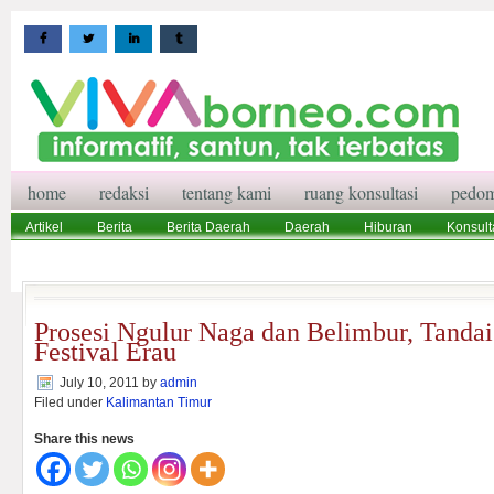
home
redaksi
tentang kami
ruang konsultasi
pedom
Artikel
Berita
Berita Daerah
Daerah
Hiburan
Konsult
Wisata
Pedoman Media Siber
Redaksi
Ruang Konsultasi
Prosesi Ngulur Naga dan Belimbur, Tandai
Festival Erau
July 10, 2011
by
admin
Filed under
Kalimantan Timur
Share this news