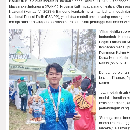
BANDUNG
– Setelah meraih 36 medali hingga Rabu 5 Juli 2023. Kontingen
Masyarakat Indonesia (KORMI) Provinsi Kaltim pada ajang Festival Olahra
Nasional (Fornas) VII 2023 di Bandung kembali meraih tambahan medali dar
Nasional Perisai Putih (PSNPP), yakni dua medali emas masing-masing dari
remaja putri dan wiragana dewasa putra serta satu perunggu dari nomor wir
“Alhamdulillah pero
bertambah. Ini me
Pegiat Fornas VII Ka
tambahan medali pu
Kontingen Kaltim H
Ketua Kormi Kaltim 
Kamis (6/7/2023).
Dengan perolehan 
tercatat 11 emas, 9
Kaltim.
Total medali diraih 
medali. Hanafiah m
terus bertambah, 
pertandingan yang d
“Semoga terus bert
mampu membanggak
mereka,” jelasnya.(