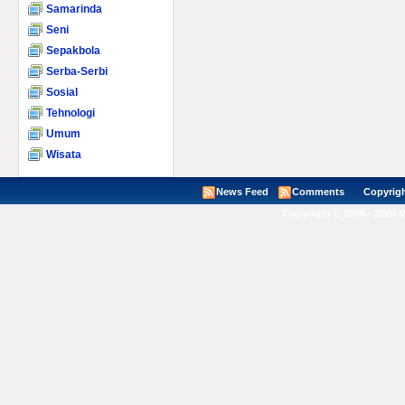
Samarinda
Seni
Sepakbola
Serba-Serbi
Sosial
Tehnologi
Umum
Wisata
News Feed
Comments
Copyright ©
Copyright © 2008 - 2026 V