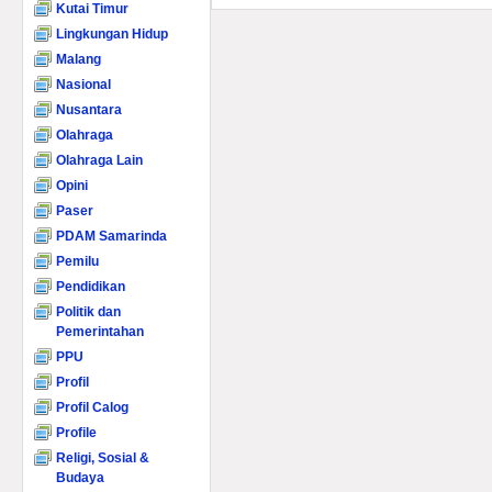
Kutai Timur
Lingkungan Hidup
Malang
Nasional
Nusantara
Olahraga
Olahraga Lain
Opini
Paser
PDAM Samarinda
Pemilu
Pendidikan
Politik dan
Pemerintahan
PPU
Profil
Profil Calog
Profile
Religi, Sosial &
Budaya