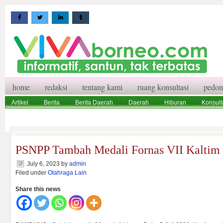
home
redaksi
tentang kami
ruang konsultasi
pedom
Artikel
Berita
Berita Daerah
Daerah
Hiburan
Konsult
Wisata
Pedoman Media Siber
Redaksi
Ruang Konsultasi
PSNPP Tambah Medali Fornas VII Kaltim
July 6, 2023
by
admin
Filed under
Olahraga Lain
Share this news