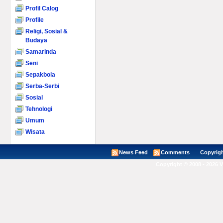
Profil Calog
Profile
Religi, Sosial &
Budaya
Samarinda
Seni
Sepakbola
Serba-Serbi
Sosial
Tehnologi
Umum
Wisata
News Feed
Comments
Copyright ©
Copyright © 2008 - 2026 V