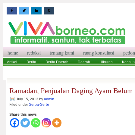
home
redaksi
tentang kami
ruang konsultasi
pedom
Artikel
Berita
Berita Daerah
Daerah
Hiburan
Konsult
Wisata
Pedoman Media Siber
Redaksi
Ruang Konsultasi
Ramadan, Penjualan Daging Ayam Belum 
July 15, 2013
by
admin
Filed under
Serba-Serbi
Share this news