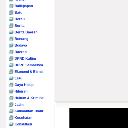
Balikpapan
Batu
Berau
Berita
Berita Daerah
Bontang
Budaya
Daerah
DPRD Kaltim
DPRD Samarinda
Ekonomi & Bisnis
Erau
Gaya Hidup
Hiburan
Hukum & Kriminal
Jatim
Kalimantan Timur
Kesehatan
Konsultasi