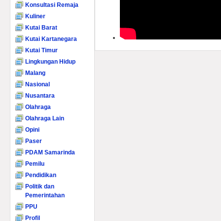
Konsultasi Remaja
Kuliner
Kutai Barat
Kutai Kartanegara
Kutai Timur
Lingkungan Hidup
Malang
Nasional
Nusantara
Olahraga
Olahraga Lain
Opini
Paser
PDAM Samarinda
Pemilu
Pendidikan
Politik dan
Pemerintahan
PPU
Profil