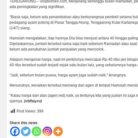
TENGGARONG – vivaborneo.com, Menjelang seminggu bulan Ramadan, pe
ada peningkatan yang signifikan.
“Biasa saja, belum ada penambahan atau berkurangnya pembeli selama bula
pedagang ayam potong di Pasar Tangga Arung, Tenggarong Kutai Kartanegar
(14/7) siang.
Hamsiah mengatakan, tiap harinya Dia bisa menjual antara 40 hingga palin
Dijelaskannya, jumlah tersebut sama saja baik sebelum Ramadan atau saat 
belum ada perubahan jumlah penjualan yang mencolok.
Adapun mengenai harga, saat ini perkilonya mencapai Rp 40 ribu per kilog
40 ribu tersebut sudah terjadi sejak satu bulan lalu, yang sebelumnya harga
“Jadi, sebelum bulan puasa, harga ayam juga sudah naik,” terangnya.
Menurutnya, kenaikan tersebut memang dari agen di tempat Hamsiah men
“Kalau harga dari atas (agen.red) naik, ya tentunya kita yang jualan ini jug
ujarnya.
(vb/hayru)
Post Views:
399
Share this news