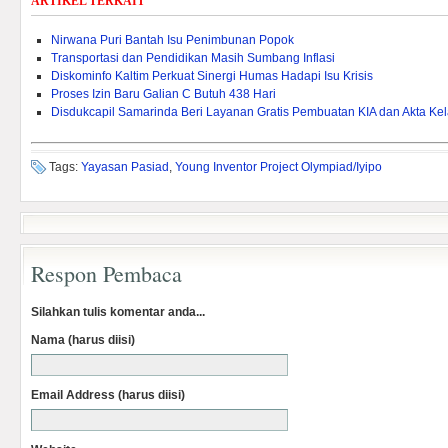
ARTIKEL TERKAIT
Nirwana Puri Bantah Isu Penimbunan Popok
Transportasi dan Pendidikan Masih Sumbang Inflasi
Diskominfo Kaltim Perkuat Sinergi Humas Hadapi Isu Krisis
Proses Izin Baru Galian C Butuh 438 Hari
Disdukcapil Samarinda Beri Layanan Gratis Pembuatan KIA dan Akta Kel
Tags:
Yayasan Pasiad
,
Young Inventor Project Olympiad/Iyipo
Respon Pembaca
Silahkan tulis komentar anda...
Nama (harus diisi)
Email Address (harus diisi)