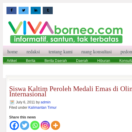
home
redaksi
tentang kami
ruang konsultasi
pedom
Artikel
Berita
Berita Daerah
Daerah
Hiburan
Konsult
Wisata
Pedoman Media Siber
Redaksi
Ruang Konsultasi
Siswa Kaltim Peroleh Medali Emas di Oli
Internasional
July 6, 2011
by
admin
Filed under
Kalimantan Timur
Share this news