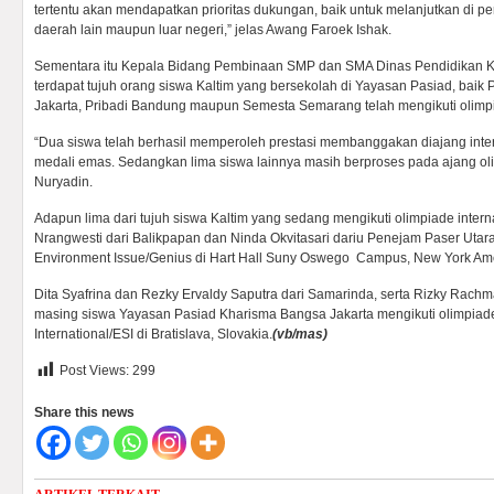
tertentu akan mendapatkan prioritas dukungan, baik untuk melanjutkan di pe
daerah lain maupun luar negeri,” jelas Awang Faroek Ishak.
Sementara itu Kepala Bidang Pembinaan SMP dan SMA Dinas Pendidikan Ka
terdapat tujuh orang siswa Kaltim yang bersekolah di Yayasan Pasiad, bai
Jakarta, Pribadi Bandung maupun Semesta Semarang telah mengikuti olimpia
“Dua siswa telah berhasil memperoleh prestasi membanggakan diajang int
medali emas. Sedangkan lima siswa lainnya masih berproses pada ajang olim
Nuryadin.
Adapun lima dari tujuh siswa Kaltim yang sedang mengikuti olimpiade interna
Nrangwesti dari Balikpapan dan Ninda Okvitasari dariu Penejam Paser Utara
Environment Issue/Genius di Hart Hall Suny Oswego Campus, New York Amer
Dita Syafrina dan Rezky Ervaldy Saputra dari Samarinda, serta Rizky Rach
masing siswa Yayasan Pasiad Kharisma Bangsa Jakarta mengikuti olimpiad
International/ESI di Bratislava, Slovakia.
(vb/mas)
Post Views:
299
Share this news