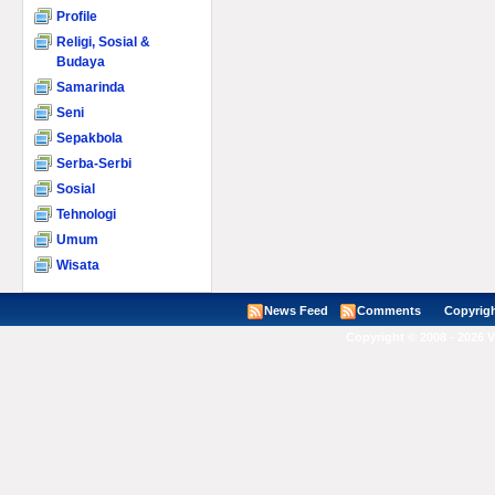
Profile
Religi, Sosial &
Budaya
Samarinda
Seni
Sepakbola
Serba-Serbi
Sosial
Tehnologi
Umum
Wisata
News Feed
Comments
Copyright ©
Copyright © 2008 - 2026 V