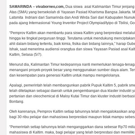
SAMARINDA – vivaborneo,com,
Dua siswa asal Kalimantan Timur jenjan
Atas (SMA) yang bersekolah di Yayasan Pasiad Kharisma Bangsa Jakarta. 
Latsmita Indriani dari Samarinda dan Andi Wirda Sari dari Kabupaten Nu
pada ajang Internasional Young Inventor Project Olympiad/Iyipo di Tbilisi, G
“Pemprov Kaltim akan membantu para siswa Kaltim yang berprestasi melal
hingga ke tingkat perguruan tinggi. Terutama untuk mendukung menciptakan
ahli dalam bidang tertentu, baik kimia, fisika dan bidang lainnya,” harap G
Ishak, saat menerima audiensi orangtua dan siswa Yayasan Pasiad asal Ka
Kaltim, Selasa (5/7).
Menurut dia, Kalimantan Timur kedepannya nanti memerlukan tenaga-tenag
menangani proyek-proyek besar yang menggunakan sumber daya alam. Tent
dan kesempatan para generasi Kaltim untuk mampu mengelolanya.
Apalagi, pemerintah telah membangunkan pabrik Pupuk Kaltim 5, pabrik sme
telah ditetapkan sebagai daerah untuk pengembangan dua klaster industri yak
pertanian dan oleochemical di Maloy Kutai Timur dan kluster industri berbas
Bontang.
Oleh karenanya, Pemprov Kaltim setiap tahunnya telah mengalokasikan an
bagi 30 ribu pelajar dan mahasiswa berprestasi maupun tidak mampu sebesa
“Pemerintah setiap tahunnya telah menganggarkan dana sebesar Rp70 miliar
mahasiswa di Kaltim. maka, bagi pelajar yang telah berprestasi dan memili