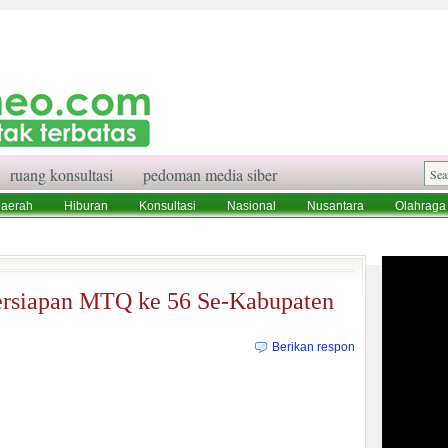
ruang konsultasi
pedoman media siber
aerah
Hiburan
Konsultasi
Nasional
Nusantara
Olahraga
aksi
Ruang Konsultasi
Tentang Kami
ersiapan MTQ ke 56 Se-Kabupaten
Berikan respon