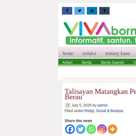
home
redaksi
tentang kami
Artikel
Berita
Berita Daerah
D
Wisata
Pedoman Media Siber
Red
Talisayan Matangkan P
Berau
July 5, 2026
by
admin
Filed under
Religi, Sosial & Budaya
Share this news