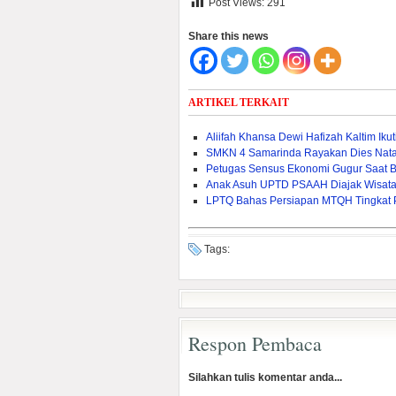
Post Views:
291
Share this news
ARTIKEL TERKAIT
Aliifah Khansa Dewi Hafizah Kaltim Iku
SMKN 4 Samarinda Rayakan Dies Natal
Petugas Sensus Ekonomi Gugur Saat B
Anak Asuh UPTD PSAAH Diajak Wisata 
LPTQ Bahas Persiapan MTQH Tingkat Pr
Tags:
Respon Pembaca
Silahkan tulis komentar anda...