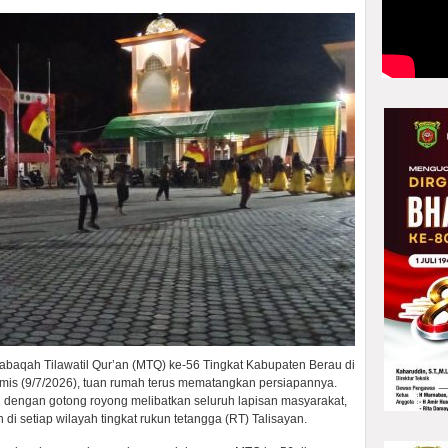
qah Tilawatil Qur’an (MTQ) ke-56 Tingkat Kabupaten Berau di
mis (9/7/2026), tuan rumah terus mematangkan persiapannya.
 dengan gotong royong melibatkan seluruh lapisan masyarakat,
di setiap wilayah tingkat rukun tetangga (RT) Talisayan.