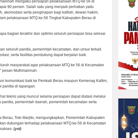
tmainnah mengaku persiapan pelaksanaan MTQ ke 56 di
pai 90 persen. Salah satu yang menjadi perhatian yaitu
, akomodasi serta penginapan bagi kafilah, dewan hakim,
 dalam pelaksanaan MTQ ke-56 Tingkat Kabupaten Berau di
a bagian terakhir dan optimis seluruh persiapan bisa selesai
an seluruh panitia, pemerintah kecamatan, dan unsur terkait.
asi, serta fasilitas pendukung dapat berjalan baik.
eluruh masyarakat agar pelaksanaan MTQ ke 56 di Kecamatan
s,” pesan Muthmainnah.
gun komunikasi baik ke Pemkab Berau maupun Kemenag Kaltim,
i panitia di lapangan.
 hal teknis yang muncul selama persiapan dapat diatasi melalui
a panitia, pemerintah daerah, pemerintah kecamatan serta
a Berau, Toto Marjito, mengungkapkan, Pemerintah Kabupaten
rikan dukungan terhadap pelaksanaan MTQ ke-56 di Kecamatan
 sukses.
(yoi)