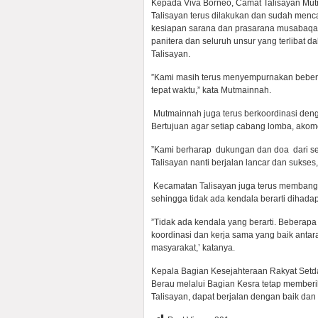
‎Kepada Viva Borneo, Camat Talisayan Mu
Talisayan terus dilakukan dan sudah menca
kesiapan sarana dan prasarana musabaqah
panitera dan seluruh unsur yang terlibat
Talisayan.
‎”Kami masih terus menyempurnakan beberap
tepat waktu,” kata Mutmainnah.
‎ Mutmainnah juga terus berkoordinasi deng
Bertujuan agar setiap cabang lomba, akomod
‎”Kami berharap dukungan dan doa dari s
Talisayan nanti berjalan lancar dan sukse
‎ Kecamatan Talisayan juga terus memban
sehingga tidak ada kendala berarti dihadap
‎”Tidak ada kendala yang berarti. Beberapa
koordinasi dan kerja sama yang baik antar
masyarakat,’ katanya.
‎Kepala Bagian Kesejahteraan Rakyat Setd
Berau melalui Bagian Kesra tetap membe
Talisayan, dapat berjalan dengan baik dan