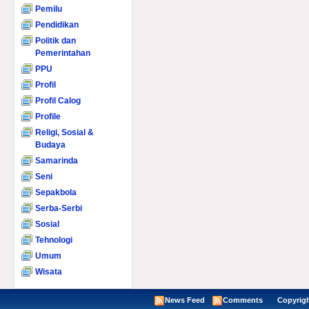
Pemilu
Pendidikan
Politik dan
Pemerintahan
PPU
Profil
Profil Calog
Profile
Religi, Sosial &
Budaya
Samarinda
Seni
Sepakbola
Serba-Serbi
Sosial
Tehnologi
Umum
Wisata
News Feed
Comments
Copyright ©