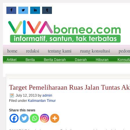
home
redaksi
tentang kami
ruang konsultasi
pedom
Artikel
Berita
Berita Daerah
Daerah
Hiburan
Konsult
Wisata
Pedoman Media Siber
Redaksi
Ruang Konsultasi
Target Pemeliharaan Ruas Jalan Tuntas A
July 12, 2013
by
admin
Filed under
Kalimantan Timur
Share this news