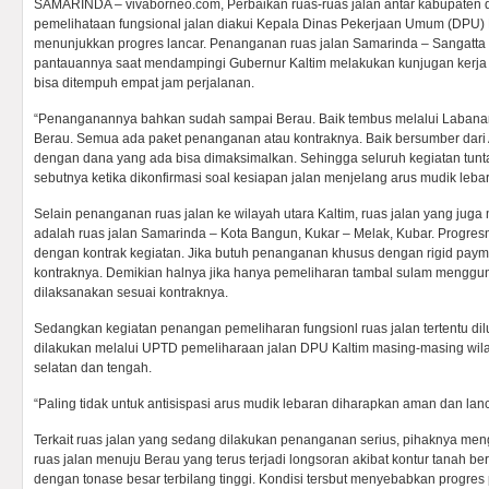
SAMARINDA – vivaborneo.com, Perbaikan ruas-ruas jalan antar kabupaten d
pemelihataan fungsional jalan diakui Kepala Dinas Pekerjaan Umum (DPU) K
menunjukkan progres lancar. Penanganan ruas jalan Samarinda – Sangatta 
pantauannya saat mendampingi Gubernur Kaltim melakukan kunjugan kerja k
bisa ditempuh empat jam perjalanan.
“Penanganannya bahkan sudah sampai Berau. Baik tembus melalui Labana
Berau. Semua ada paket penanganan atau kontraknya. Baik bersumber d
dengan dana yang ada bisa dimaksimalkan. Sehingga seluruh kegiatan tunt
sebutnya ketika dikonfirmasi soal kesiapan jalan menjelang arus mudik lebar
Selain penanganan ruas jalan ke wilayah utara Kaltim, ruas jalan yang ju
adalah ruas jalan Samarinda – Kota Bangun, Kukar – Melak, Kubar. Progres
dengan kontrak kegiatan. Jika butuh penanganan khusus dengan rigid paym
kontraknya. Demikian halnya jika hanya pemeliharan tambal sulam menggu
dilaksanakan sesuai kontraknya.
Sedangkan kegiatan penangan pemeliharan fungsionl ruas jalan tertentu d
dilakukan melalui UPTD pemeliharaan jalan DPU Kaltim masing-masing wilaya
selatan dan tengah.
“Paling tidak untuk antisispasi arus mudik lebaran diharapkan aman dan lanc
Terkait ruas jalan yang sedang dilakukan penanganan serius, pihaknya meng
ruas jalan menuju Berau yang terus terjadi longsoran akibat kontur tanah be
dengan tonase besar terbilang tinggi. Kondisi tersbut menyebabkan progr