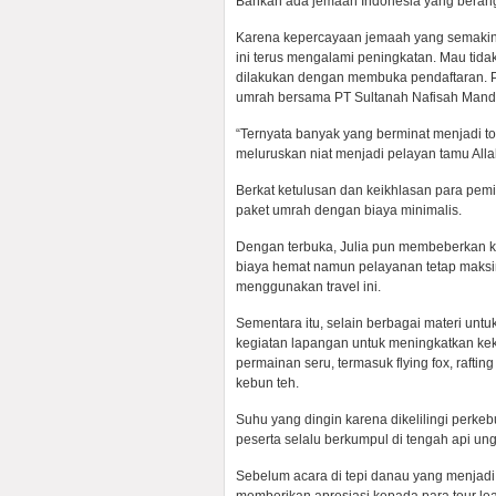
Bahkan ada jemaah Indonesia yang berangkat
Karena kepercayaan jemaah yang semakin 
ini terus mengalami peningkatan. Mau tid
dilakukan dengan membuka pendaftaran. 
umrah bersama PT Sultanah Nafisah Mandi
“Ternyata banyak yang berminat menjadi t
meluruskan niat menjadi pelayan tamu All
Berkat ketulusan dan keikhlasan para pem
paket umrah dengan biaya minimalis.
Dengan terbuka, Julia pun membeberkan 
biaya hemat namun pelayanan tetap maksim
menggunakan travel ini.
Sementara itu, selain berbagai materi untu
kegiatan lapangan untuk meningkatkan k
permainan seru, termasuk flying fox, raft
kebun teh.
Suhu yang dingin karena dikelilingi perk
peserta selalu berkumpul di tengah api u
Sebelum acara di tepi danau yang menjadi sum