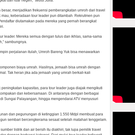
 dari luar negeri,” sebut Julia.
besar, menjadikan frekuensi pemberangkatan umroh dari travel
ak mau, keberadaan tour leader pun ditambah. Rekrutmen pun
Pendaftar diutamakan pada mereka yang pernah berangkat
ri.
our leader. Mereka semua dengan tulus dan ikhlas, sama-sama
ah,” sambungnya.
impin perjalanan itulah, Umroh Bareng Yuk bisa menawarkan
komponen biaya umrah. Hasilnya, jemaah bisa umrah dengan
al. Tak heran jika ada jemaah yang umrah berkali-kali
k peningkatan kapasitas, para tour leader juga diajak mengikuti
ekompakan dan kebersamaan. Di antaranya dengan berbagai
ing di Sungai Palayangan, hingga mengendarai ATV menyusuri
ebunan dan pegunungan di ketinggian 1.550 Mdpl membuat para
nggun sembari bercengkerama sesaat setelah matahari tenggelam.
ber listrik dan air bersih itu diakhiri, tak lupa pemilik travel