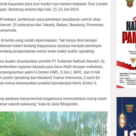
ak kapasitas para tour leader-nya melalui kegiatan Tour Leader
gan, Bandung selama tiga hari, 21-23 Juli 2023.
00 hektare, pertemuan para pemimpin perjalanan umroh alias
ai daerah. Di antaranya dari Jakarta, Bekasi, Bandung, Purworejo,
Samarinda.
r di tenda yang sudah dipersiapkan. Tak hanya diisi dengan
 dibekali materi tentang bagaimana caranya menjadi pemimpin
entang pengendalian emosi serta materi public speaking.
r leader disampaikan pemilik PT Sultanah Nafisah Mandiri, Hj.
memberikan layanan kepada para tamu Allah dengan maksimal,
erpengalaman yakni H Deden HMS, S.Sos.I, MPd., dan H Adi
i public speaking dari Akademi Trainer Indonesia, Coach Eri
an emosi disampaikan praktisi hipnoterapis klinis, Endro S.
yang awalnya hanya berniat bagaimana memudahkan orang untuk
ar seperti sekarang,” kata Hj Julia Wingantini.