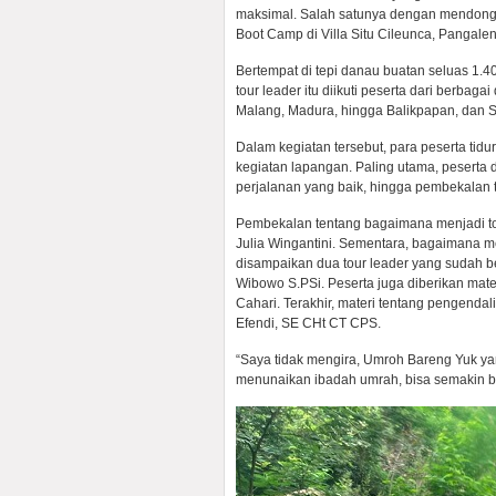
maksimal. Salah satunya dengan mendongkr
Boot Camp di Villa Situ Cileunca, Pangalen
Bertempat di tepi danau buatan seluas 1.4
tour leader itu diikuti peserta dari berbag
Malang, Madura, hingga Balikpapan, dan 
Dalam kegiatan tersebut, para peserta tidu
kegiatan lapangan. Paling utama, peserta
perjalanan yang baik, hingga pembekalan t
Pembekalan tentang bagaimana menjadi tou
Julia Wingantini. Sementara, bagaimana 
disampaikan dua tour leader yang sudah b
Wibowo S.PSi. Peserta juga diberikan mater
Cahari. Terakhir, materi tentang pengendali
Efendi, SE CHt CT CPS.
“Saya tidak mengira, Umroh Bareng Yuk 
menunaikan ibadah umrah, bisa semakin bes