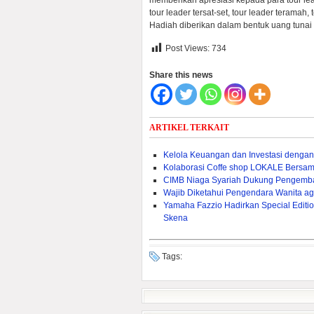
memberikan apresiasi kepada para tour lead
tour leader tersat-set, tour leader teramah,
Hadiah diberikan dalam bentuk uang tunai 
Post Views:
734
Share this news
ARTIKEL TERKAIT
Kelola Keuangan dan Investasi dengan
Kolaborasi Coffe shop LOKALE Bersa
CIMB Niaga Syariah Dukung Pengemban
Wajib Diketahui Pengendara Wanita ag
Yamaha Fazzio Hadirkan Special Edit
Skena
Tags: