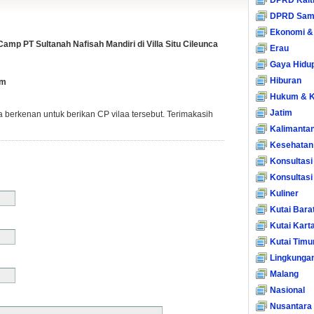
DPRD Kalt
DPRD Sam
Ekonomi &
mp PT Sultanah Nafisah Mandiri di Villa Situ Cileunca
Erau
Gaya Hidu
Hiburan
pm
Hukum & K
Jatim
ka berkenan untuk berikan CP vilaa tersebut. Terimakasih
Kalimanta
Kesehatan
Konsultasi
Konsultas
Kuliner
Kutai Bara
Kutai Kart
Kutai Timu
Lingkunga
Malang
Nasional
Nusantara