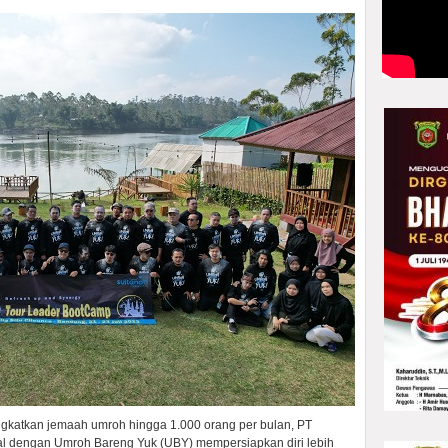
atkan jemaah umroh hingga 1.000 orang per bulan, PT
nal dengan Umroh Bareng Yuk (UBY) mempersiapkan diri lebih