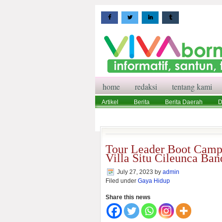
home
redaksi
tentang kami
Artikel
Berita
Berita Daerah
D
Wisata
Pedoman Media Siber
Red
Tour Leader Boot Camp 
Villa Situ Cileunca Ba
July 27, 2023
by
admin
Filed under
Gaya Hidup
Share this news