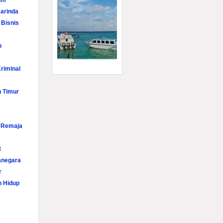
im
arinda
 Bisnis
p
riminal
n Timur
i Remaja
t
anegara
r
n Hidup