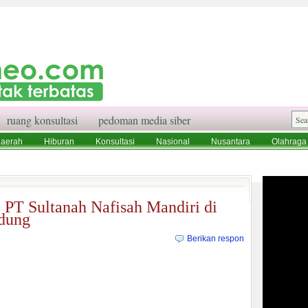
ruang konsultasi
pedoman media siber
aerah
Hiburan
Konsultasi
Nasional
Nusantara
Olahraga
aksi
Ruang Konsultasi
Tentang Kami
PT Sultanah Nafisah Mandiri di
ndung
Berikan respon