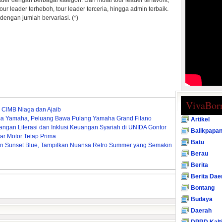
er dengan berbagai kategori. Dari mulai tour leader terfavorit,
 tour leader terheboh, tour leader terceria, hingga admin terbaik.
dengan jumlah bervariasi. (*)
VivaBor
 CIMB Niaga dan Ajaib
ma Yamaha, Peluang Bawa Pulang Yamaha Grand Filano
Artikel
gan Literasi dan Inklusi Keuangan Syariah di UNIDA Gontor
Balikpapa
ar Motor Tetap Prima
Batu
ion Sunset Blue, Tampilkan Nuansa Retro Summer yang Semakin
Berau
Berita
Berita Dae
Bontang
Budaya
Daerah