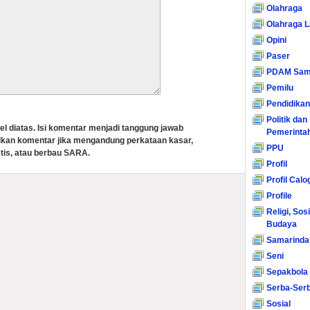
Olahraga
Olahraga L
Opini
Paser
PDAM Sam
Pemilu
Pendidikan
Politik dan
el diatas. Isi komentar menjadi tanggung jawab
Pemerinta
lkan komentar jika mengandung perkataan kasar,
PPU
tis, atau berbau SARA.
Profil
Profil Calo
Profile
Religi, Sos
Budaya
Samarinda
Seni
Sepakbola
Serba-Serb
Sosial