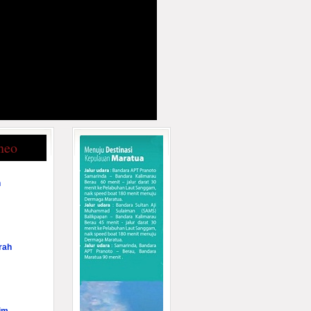
neo
n
rah