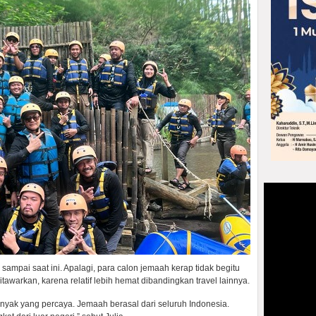
 sampai saat ini. Apalagi, para calon jemaah kerap tidak begitu
awarkan, karena relatif lebih hemat dibandingkan travel lainnya.
nyak yang percaya. Jemaah berasal dari seluruh Indonesia.