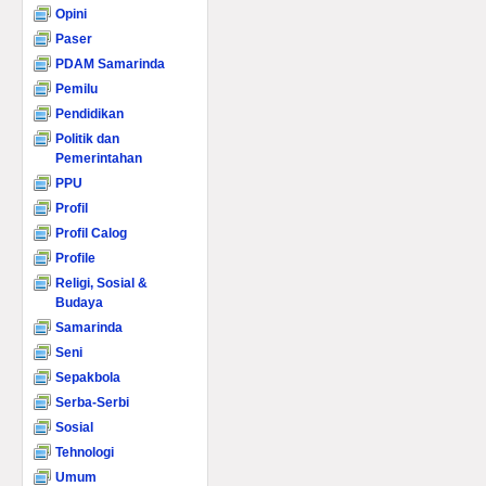
Opini
Paser
PDAM Samarinda
Pemilu
Pendidikan
Politik dan
Pemerintahan
PPU
Profil
Profil Calog
Profile
Religi, Sosial &
Budaya
Samarinda
Seni
Sepakbola
Serba-Serbi
Sosial
Tehnologi
Umum