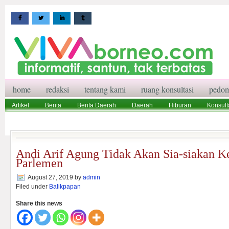
home
redaksi
tentang kami
ruang konsultasi
pedom
Artikel
Berita
Berita Daerah
Daerah
Hiburan
Konsult
Wisata
Pedoman Media Siber
Redaksi
Ruang Konsultasi
Andi Arif Agung Tidak Akan Sia-siakan K
Parlemen
August 27, 2019
by
admin
Filed under
Balikpapan
Share this news