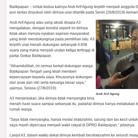
Balikpapan – Untuk kedua kalinya Andi Arif Agung terpilih menjadi anggota 
pun lantas disyukuri oleh dirinya usai dilantik pada Senin (26/8/2019) kemari
Andi Arif Agung atau yang akrab disapa A3
mengatakan, dengan kondisi seperti ini dirinya
tidak akan menyia-nyiakan aspirasi masyarakat
yang telah mendukungnya pada pemilihan lalu. A3
terpilih usai meraih dukungan sebanyak 4.838
suara yang mana menjadi urutan ketiga tertinggi di
partai Golkar Balikpapan.
“Alhamdulillah, ini semua berkat dukungan warga
Balikpapan Tengah yang telah memberi
kepercayaan kepada saya. Khususnya dukungan
dari anak dan istri serta keluarga besar saya,”
ujarnya, Selasa (27/8/2019).
Andi Arif Agung
A3 menjelaskan, jika dirinya tidak menyangka bisa
meraih hasil suara sampai sebanyak itu, padahal dirinya hanya melakukan 
rumah warga.
“Saya tidak menyangka, hanya modal silaturahmi, sarung dan tas kecil untuk 
saya masih dipercaya menjadi wakil rakyat di DPRD Balikpapan,” jelasnya.
Lanjut A3, dalam waktu dekat dirinya kembali bersilaturahmi ke seluruh ma