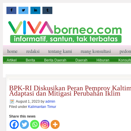
home
redaksi
tentang kami
ruang konsultasi
pedom
Artikel
Berita
Berita Daerah
Daerah
Hiburan
Konsult
Wisata
Pedoman Media Siber
Redaksi
Ruang Konsultasi
BPK-RI Diskusikan Peran Pemprov Kaltim
Adaptasi dan Mitigasi Perubahan Iklim
August 1, 2023
by
admin
Filed under
Kalimantan Timur
Share this news