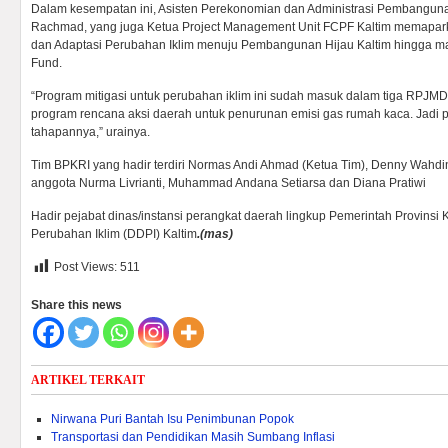
Dalam kesempatan ini, Asisten Perekonomian dan Administrasi Pembangun
Rachmad, yang juga Ketua Project Management Unit FCPF Kaltim memaparka
dan Adaptasi Perubahan Iklim menuju Pembangunan Hijau Kaltim hingga 
Fund.
“Program mitigasi untuk perubahan iklim ini sudah masuk dalam tiga RPJMD
program rencana aksi daerah untuk penurunan emisi gas rumah kaca. Jadi 
tahapannya,” urainya.
Tim BPKRI yang hadir terdiri Normas Andi Ahmad (Ketua Tim), Denny Wahdin
anggota Nurma Livrianti, Muhammad Andana Setiarsa dan Diana Pratiwi
Hadir pejabat dinas/instansi perangkat daerah lingkup Pemerintah Provins
Perubahan Iklim (DDPI) Kaltim
.(mas)
Post Views:
511
Share this news
ARTIKEL TERKAIT
Nirwana Puri Bantah Isu Penimbunan Popok
Transportasi dan Pendidikan Masih Sumbang Inflasi