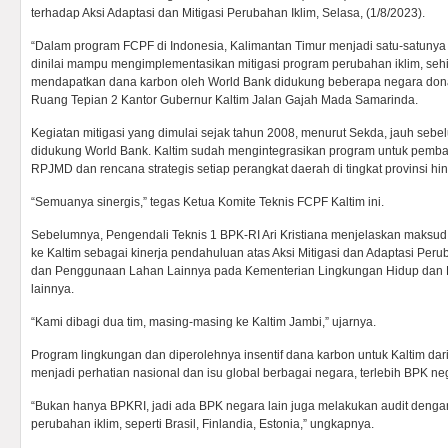
terhadap Aksi Adaptasi dan Mitigasi Perubahan Iklim, Selasa, (1/8/2023).
“Dalam program FCPF di Indonesia, Kalimantan Timur menjadi satu-satunya
dinilai mampu mengimplementasikan mitigasi program perubahan iklim, seh
mendapatkan dana karbon oleh World Bank didukung beberapa negara donatu
Ruang Tepian 2 Kantor Gubernur Kaltim Jalan Gajah Mada Samarinda.
Kegiatan mitigasi yang dimulai sejak tahun 2008, menurut Sekda, jauh se
didukung World Bank. Kaltim sudah mengintegrasikan program untuk pemba
RPJMD dan rencana strategis setiap perangkat daerah di tingkat provinsi hi
“Semuanya sinergis,” tegas Ketua Komite Teknis FCPF Kaltim ini.
Sebelumnya, Pengendali Teknis 1 BPK-RI Ari Kristiana menjelaskan maksud
ke Kaltim sebagai kinerja pendahuluan atas Aksi Mitigasi dan Adaptasi Peru
dan Penggunaan Lahan Lainnya pada Kementerian Lingkungan Hidup dan Ke
lainnya.
“Kami dibagi dua tim, masing-masing ke Kaltim Jambi,” ujarnya.
Program lingkungan dan diperolehnya insentif dana karbon untuk Kaltim dari 
menjadi perhatian nasional dan isu global berbagai negara, terlebih BPK ne
“Bukan hanya BPKRI, jadi ada BPK negara lain juga melakukan audit denga
perubahan iklim, seperti Brasil, Finlandia, Estonia,” ungkapnya.