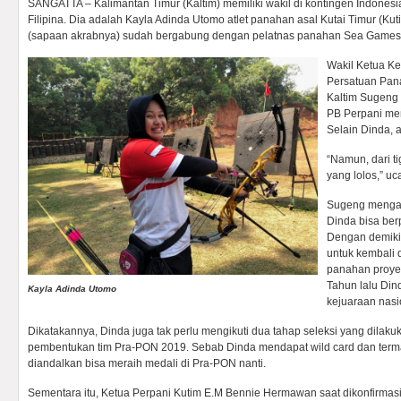
SANGATTA – Kalimantan Timur (Kaltim) memiliki wakil di kontingen Indone
Filipina. Dia adalah Kayla Adinda Utomo atlet panahan asal Kutai Timur (Kuti
(sapaan akrabnya) sudah bergabung dengan pelatnas panahan Sea Games d
Wakil Ketua Ke
Persatuan Pan
Kaltim Sugeng
PB Perpani mema
Selain Dinda, a
“Namun, dari t
yang lolos,” u
Sugeng mengat
Dinda bisa ber
Dengan demiki
untuk kembali d
panahan proye
Tahun lalu Din
Kayla Adinda Utomo
kejuaraan nasi
Dikatakannya, Dinda juga tak perlu mengikuti dua tahap seleksi yang dilaku
pembentukan tim Pra-PON 2019. Sebab Dinda mendapat wild card dan termas
diandalkan bisa meraih medali di Pra-PON nanti.
Sementara itu, Ketua Perpani Kutim E.M Bennie Hermawan saat dikonfirmas