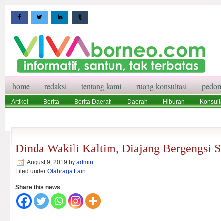
home
redaksi
tentang kami
ruang konsultasi
pedom
Artikel
Berita
Berita Daerah
Daerah
Hiburan
Konsult
Wisata
Pedoman Media Siber
Redaksi
Ruang Konsultasi
Dinda Wakili Kaltim, Diajang Bergengsi 
August 9, 2019
by
admin
Filed under
Olahraga Lain
Share this news