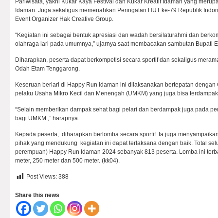
Pariwisata, yakni Kukar Kaya Festival dan Kukar Kreatif Idaman yang meru
Idaman. Juga sekaligus memeriahkan Peringatan HUT ke-79 Republik Indo
Event Organizer Hak Creative Group.
“Kegiatan ini sebagai bentuk apresiasi dan wadah bersilaturahmi dan berkom
olahraga lari pada umumnya,” ujarnya saat membacakan sambutan Bupati 
Diharapkan, peserta dapat berkompetisi secara sportif dan sekaligus mer
Odah Etam Tenggarong.
Keseruan berlari di Happy Run Idaman ini dilaksanakan bertepatan dengan
pelaku Usaha Mikro Kecil dan Menengah (UMKM) yang juga bisa terdampak d
“Selain memberikan dampak sehat bagi pelari dan berdampak juga pada pe
bagi UMKM ,” harapnya.
Kepada peserta, diharapkan berlomba secara sportif. Ia juga menyampaikan
pihak yang mendukung kegiatan ini dapat terlaksana dengan baik. Total selur
perempuan) Happy Run Idaman 2024 sebanyak 813 peserta. Lomba ini terbagi
meter, 250 meter dan 500 meter. (kk04).
Post Views:
388
Share this news