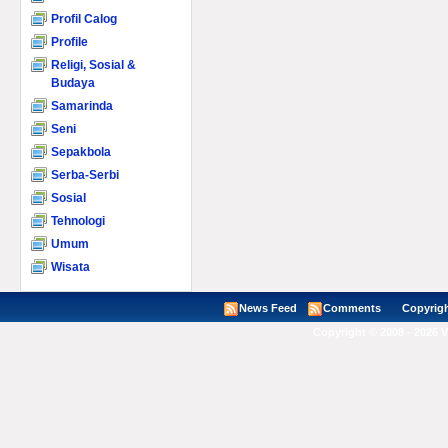
Profil Calog
Profile
Religi, Sosial &
Budaya
Samarinda
Seni
Sepakbola
Serba-Serbi
Sosial
Tehnologi
Umum
Wisata
News Feed
Comments
Copyright ©
Copyright © 2008 - 2026 V