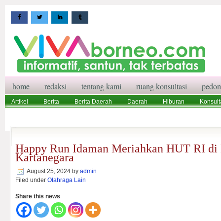
home
redaksi
tentang kami
ruang konsultasi
pedom
Artikel
Berita
Berita Daerah
Daerah
Hiburan
Konsult
Wisata
Pedoman Media Siber
Redaksi
Ruang Konsultasi
Happy Run Idaman Meriahkan HUT RI di 
Kartanegara
August 25, 2024
by
admin
Filed under
Olahraga Lain
Share this news