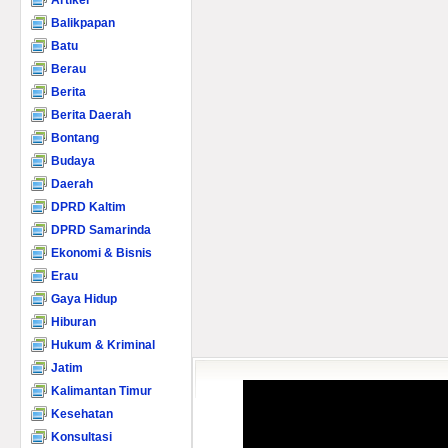
Artikel
Balikpapan
Batu
Berau
Berita
Berita Daerah
Bontang
Budaya
Daerah
DPRD Kaltim
DPRD Samarinda
Ekonomi & Bisnis
Erau
Gaya Hidup
Hiburan
Hukum & Kriminal
Jatim
Kalimantan Timur
Kesehatan
Konsultasi