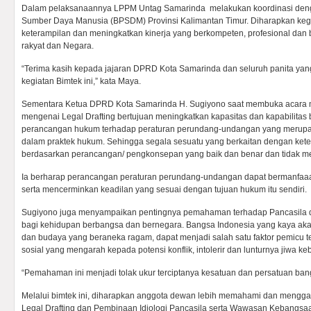
Dalam pelaksanaannya LPPM Untag Samarinda melakukan koordinasi d
Sumber Daya Manusia (BPSDM) Provinsi Kalimantan Timur. Diharapkan keg
keterampilan dan meningkatkan kinerja yang berkompeten, profesional dan 
rakyat dan Negara.
“Terima kasih kepada jajaran DPRD Kota Samarinda dan seluruh panita yan
kegiatan Bimtek ini,” kata Maya.
Sementara Ketua DPRD Kota Samarinda H. Sugiyono saat membuka acara m
mengenai Legal Drafting bertujuan meningkatkan kapasitas dan kapabilita
perancangan hukum terhadap peraturan perundang-undangan yang merupak
dalam praktek hukum. Sehingga segala sesuatu yang berkaitan dengan ket
berdasarkan perancangan/ pengkonsepan yang baik dan benar dan tidak m
Ia berharap perancangan peraturan perundang-undangan dapat bermanfaaa
serta mencerminkan keadilan yang sesuai dengan tujuan hukum itu sendiri.
Sugiyono juga menyampaikan pentingnya pemahaman terhadap Pancasil
bagi kehidupan berbangsa dan bernegara. Bangsa Indonesia yang kaya akan 
dan budaya yang beraneka ragam, dapat menjadi salah satu faktor pemicu te
sosial yang mengarah kepada potensi konflik, intolerir dan lunturnya jiwa k
“Pemahaman ini menjadi tolak ukur terciptanya kesatuan dan persatuan bang
Melalui bimtek ini, diharapkan anggota dewan lebih memahami dan menggali
Legal Drafting dan Pembinaan Idiologi Pancasila serta Wawasan Kebangsa