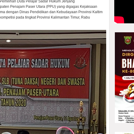
 Pemilihan Duta Pelajar Sadar Hukum Jenjang
aten Penajam Paser Utara (PPU) yang digagas Kejaksaan
sama dengan Dinas Pendidikan dan Kebudayaan Provinsi Kaltim
kompetisi pada tingkat Provinsi Kalimantan Timur, Rabu