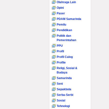
Olahraga Lain
Opini
Paser
PDAM Samarinda
Pemilu
Pendidikan
Politik dan
Pemerintahan
PPU
Profil
Profil Calog
Profile
Religi, Sosial &
Budaya
Samarinda
Seni
Sepakbola
Serba-Serbi
Sosial
Tehnologi