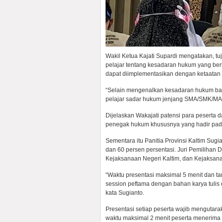
Wakil Ketua Kajati Supardi mengatakan, 
pelajar tentang kesadaran hukum yang ber
dapat diimplementasikan dengan ketaatan
“Selain mengenalkan kesadaran hukum bag
pelajar sadar hukum jenjang SMA/SMK/MA d
Dijelaskan Wakajati patensi para pesert
penegak hukum khususnya yang hadir pada
Sementara itu Panitia Provinsi Kaltim Sugia
dan 60 persen persentasi. Juri Pemilihan D
Kejaksanaan Negeri Kaltim, dan Kejaksan
“Waktu presentasi maksimal 5 menit dan ta
session peftama dengan bahan karya tuli
kata Sugianto.
Presentasi setiap peserta wajib mengutara
waktu maksimal 2 menit peserta menerima 