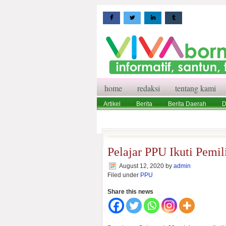
home
redaksi
tentang kami
Artikel
Berita
Berita Daerah
D
Wisata
Pedoman Media Siber
Red
Pelajar PPU Ikuti Pemi
August 12, 2020
by
admin
Filed under
PPU
Share this news