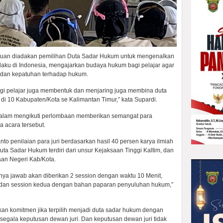
tujuan diadakan pemilihan Duta Sadar Hukum untuk mengenalkan
laku di Indonesia, mengajarkan budaya hukum bagi pelajar agar
 dan kepatuhan terhadap hukum.
i pelajar juga membentuk dan menjaring juga membina duta
i 10 Kabupaten/Kota se Kalimantan Timur,” kata Supardi.
a dalam mengikuti perlombaan memberikan semangat para
 acara tersebut.
nto penilaian para juri berdasarkan hasil 40 persen karya ilmiah
uta Sadar Hukum terdiri dari unsur Kejaksaan Tinggi Kaltim, dan
aan Negeri Kab/Kota.
nya jawab akan diberikan 2 session dengan waktu 10 Menit,
s dan session kedua dengan bahan paparan penyuluhan hukum,”
kan komitmen jika terpilih menjadi duta sadar hukum dengan
segala keputusan dewan juri. Dan keputusan dewan juri tidak