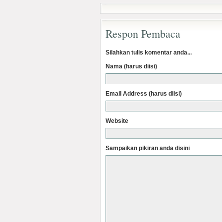
Respon Pembaca
Silahkan tulis komentar anda...
Nama (harus diisi)
Email Address (harus diisi)
Website
Sampaikan pikiran anda disini