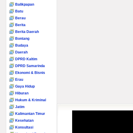
Balikpapan
Batu
Berau
Berita
Berita Daerah
Bontang
Budaya
Daerah
DPRD Kaltim
DPRD Samarinda
Ekonomi & Bisnis
Erau
Gaya Hidup
Hiburan
Hukum & Kriminal
Jatim
Kalimantan Timur
Kesehatan
Konsultasi