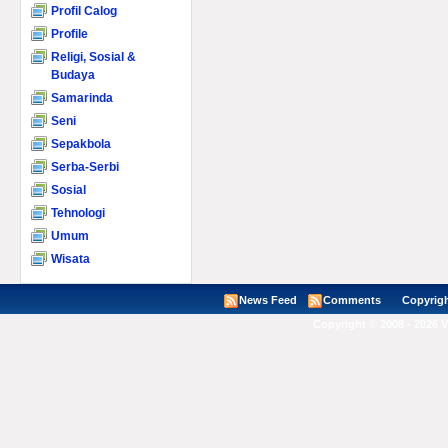
Profil Calog
Profile
Religi, Sosial &
Budaya
Samarinda
Seni
Sepakbola
Serba-Serbi
Sosial
Tehnologi
Umum
Wisata
News Feed
Comments
Copyright ©
Copyright © 2008 - 2026 V