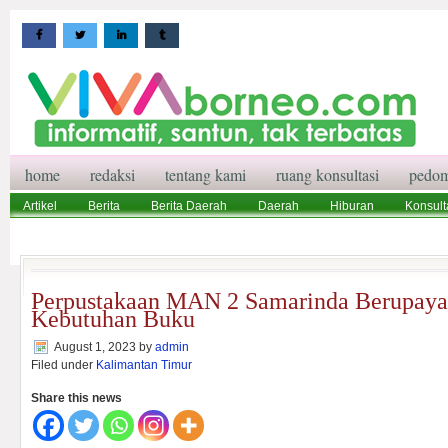
home
redaksi
tentang kami
ruang konsultasi
pedom
Artikel
Berita
Berita Daerah
Daerah
Hiburan
Konsult
Wisata
Pedoman Media Siber
Redaksi
Ruang Konsultasi
Perpustakaan MAN 2 Samarinda Berupaya
Kebutuhan Buku
August 1, 2023
by
admin
Filed under
Kalimantan Timur
Share this news