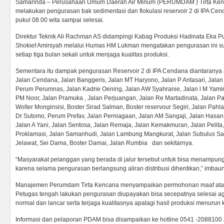
Samarinda – Perusahaan Umum Daerah Air Minum (PERUMDAM ) Tirta Ken
melakukan pengurasan bak sedimentasi dan flokulasi reservoir 2 di IPA Cen
pukul 08.00 wita sampai selesai.
Direktur Teknik Ali Rachman AS didampingi Kabag Produksi Hadinata Eka Pu
Shokief Amirsyah melalui Humas HM Lukman mengatakan pengurasan ini su
setiap tiga bulan sekali untuk menjaga kualitas produksi.
Sementara itu dampak pengurasan Reservoir 2 di IPA Cendana diantaranya a
Jalan Cendana, Jalan Banggeris, Jalan MT Haryono, Jalan P Antasari, Jalan
Perum Perumnas, Jalan Kadrie Oening, Jalan AW Syahranie, Jalan l M Yami
PM Noor, Jalan Pramuka , Jalan Perjuangan, Jalan Re Martadinata, Jalan P
Wolter Monginsisi, Boster Sirad Salman, Boster reservour Segiri, Jalan Pah
Dr Sutomo, Perum Prefav, Jalan Perniagaan, Jalan AM Sangaji, Jalan Hasan 
Jalan A Yani, Jalan Sentosa, Jalan Remaja, Jalan Kemakmuran, Jalan Pelita, 
Proklamasi, Jalan Samanhudi, Jalan Lambung Mangkurat, Jalan Subulus Sa
Jelawat, Sei Dama, Boster Damai, Jalan Rumbia dan sekitarnya.
“Masyarakat pelanggan yang berada di jalur tersebut untuk bisa menampung
karena selama pengurasan berlangsung aliran distribusi dihentikan,” imbau
Manajemen Perumdam Tirta Kencana menyampaikan permohonan maaf atas 
Petugas tengah lakukan pengurasan diupayakan bisa secepatnya selesai agar
normal dan lancar serta terjaga kualitasnya apalagi hasil produksi menurun k
Informasi dan pelaporan PDAM bisa disampaikan ke hotline 0541 -208810