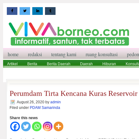
home
redaksi
tentang kami
ruang konsultasi
pedom
Artikel
Berita
Berita Daerah
Daerah
Hiburan
Konsult
Wisata
Pedoman Media Siber
Redaksi
Ruang Konsultasi
Perumdam Tirta Kencana Kuras Reservoir
August 26, 2020
by
admin
Filed under
PDAM Samarinda
Share this news