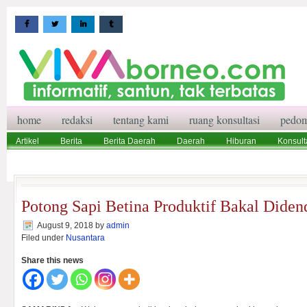
home
redaksi
tentang kami
ruang konsultasi
pedom
Artikel
Berita
Berita Daerah
Daerah
Hiburan
Konsult
Wisata
Pedoman Media Siber
Redaksi
Ruang Konsultasi
Potong Sapi Betina Produktif Bakal Diden
August 9, 2018
by
admin
Filed under
Nusantara
Share this news