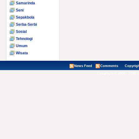
Samarinda
Seni
Sepakbola
Serba-Serbi
Sosial
Tehnologi
Umum
Wisata
News Feed
Comments
Copyright ©
Copyright © 2008 - 2026 V