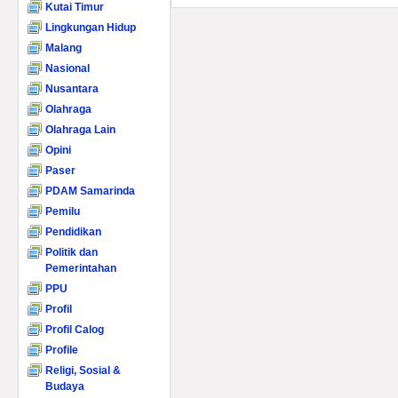
Kutai Timur
Lingkungan Hidup
Malang
Nasional
Nusantara
Olahraga
Olahraga Lain
Opini
Paser
PDAM Samarinda
Pemilu
Pendidikan
Politik dan
Pemerintahan
PPU
Profil
Profil Calog
Profile
Religi, Sosial &
Budaya