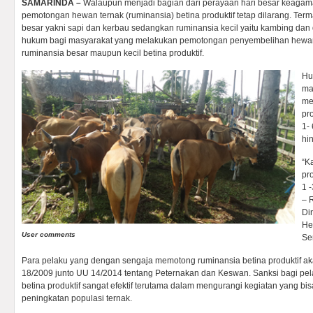
SAMARINDA –
Walaupun menjadi bagian dari perayaan hari besar keagama
pemotongan hewan ternak (ruminansia) betina produktif tetap dilarang. Ter
besar yakni sapi dan kerbau sedangkan ruminansia kecil yaitu kambing dan
hukum bagi masyarakat yang melakukan pemotongan penyembelihan hewan
ruminansia besar maupun kecil betina produktif.
Hu
ma
me
pr
1-
hi
“K
pr
1 
– 
Di
He
User comments
Se
Para pelaku yang dengan sengaja memotong ruminansia betina produktif 
18/2009 junto UU 14/2014 tentang Peternakan dan Keswan. Sanksi bagi pe
betina produktif sangat efektif terutama dalam mengurangi kegiatan yang 
peningkatan populasi ternak.