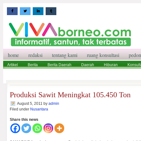
home
redaksi
tentang kami
ruang konsultasi
pedom
Artikel
Berita
Berita Daerah
Daerah
Hiburan
Konsult
Wisata
Pedoman Media Siber
Redaksi
Ruang Konsultasi
Produksi Sawit Meningkat 105.450 Ton
August 5, 2011
by
admin
Filed under
Nusantara
Share this news