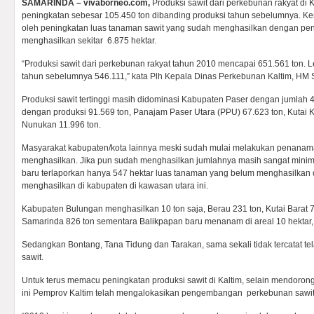
SAMARINDA – vivaborneo.com,
Produksi sawit dari perkebunan rakyat di
peningkatan sebesar 105.450 ton dibanding produksi tahun sebelumnya. Ken
oleh peningkatan luas tanaman sawit yang sudah menghasilkan dengan pe
menghasilkan sekitar 6.875 hektar.
“Produksi sawit dari perkebunan rakyat tahun 2010 mencapai 651.561 ton. Le
tahun sebelumnya 546.111,” kata Plh Kepala Dinas Perkebunan Kaltim, HM 
Produksi sawit tertinggi masih didominasi Kabupaten Paser dengan jumlah 44
dengan produksi 91.569 ton, Panajam Paser Utara (PPU) 67.623 ton, Kutai 
Nunukan 11.996 ton.
Masyarakat kabupaten/kota lainnya meski sudah mulai melakukan penana
menghasilkan. Jika pun sudah menghasilkan jumlahnya masih sangat minim. 
baru terlaporkan hanya 547 hektar luas tanaman yang belum menghasilka
menghasilkan di kabupaten di kawasan utara ini.
Kabupaten Bulungan menghasilkan 10 ton saja, Berau 231 ton, Kutai Barat 7
Samarinda 826 ton sementara Balikpapan baru menanam di areal 10 hektar
Sedangkan Bontang, Tana Tidung dan Tarakan, sama sekali tidak tercatat 
sawit.
Untuk terus memacu peningkatan produksi sawit di Kaltim, selain mendorong
ini Pemprov Kaltim telah mengalokasikan pengembangan perkebunan sawit 