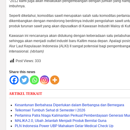
“2012 kami juga akan melakukan pengembangan dengan jumlah yang hampir 
imbuhnya.
Seperti diketahui, komoditas sawit merupakan salah satu komoditas pertani
dikembangkan dengan mendorong berdirinya industri pengolahan sawit unt
produk turunan sawit yang akan dipusatkan di Kawasan Industri Maloy di Kut
Kawasan ini rencananya akan didukung dengan keberadaan satu pelabuhan b
sehingga akan menjadi outlet industri baru Kaltim masa depan. Apalagi posis
Alur Laut Kepulauan Indonesia (ALKI) II sangat potensial bagi pengembang
intenasional.
(vb/sam)
Post Views:
333
Share this news
ARTIKEL TERKAIT
Kesantunan Berbahasa Diperlukan dalam Berbangsa dan Bernegara
Telkomsel Tumbuh Sehat di Semester I 2026
Pertamina Patra Niaga Kalimantan Perkuat Pemberdayaan Generasi Mu
MALIKA 2.0, Ubah Jelantah Menjadi Produk Bernilai Guna
PLN Indonesia Power UBP Mahakam Gelar Medical Check Up