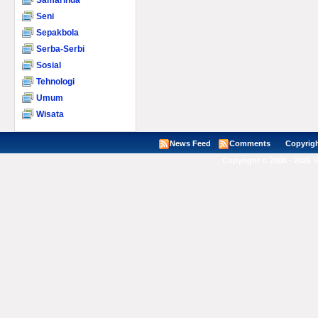
Samarinda
Seni
Sepakbola
Serba-Serbi
Sosial
Tehnologi
Umum
Wisata
News Feed
Comments
Copyright ©
Copyright © 2008 - 2026 V