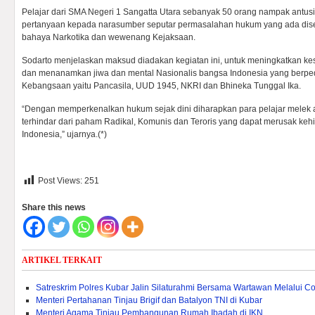
Pelajar dari SMA Negeri 1 Sangatta Utara sebanyak 50 orang nampak antusi
pertanyaan kepada narasumber seputar permasalahan hukum yang ada dise
bahaya Narkotika dan wewenang Kejaksaan.
Sodarto menjelaskan maksud diadakan kegiatan ini, untuk meningkatkan 
dan menanamkan jiwa dan mental Nasionalis bangsa Indonesia yang berpe
Kebangsaan yaitu Pancasila, UUD 1945, NKRI dan Bhineka Tunggal Ika.
“Dengan memperkenalkan hukum sejak dini diharapkan para pelajar melek 
terhindar dari paham Radikal, Komunis dan Teroris yang dapat merusak k
Indonesia,” ujarnya.(*)
Post Views:
251
Share this news
ARTIKEL TERKAIT
Satreskrim Polres Kubar Jalin Silaturahmi Bersama Wartawan Melalui Co
Menteri Pertahanan Tinjau Brigif dan Batalyon TNI di Kubar
Menteri Agama Tinjau Pembangunan Rumah Ibadah di IKN