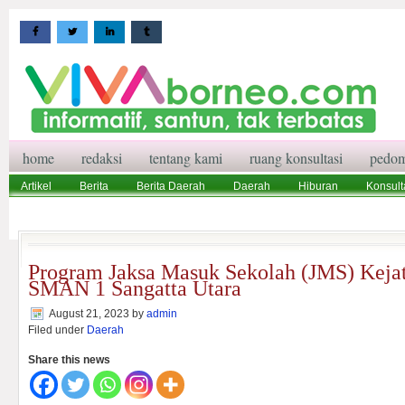
home
redaksi
tentang kami
ruang konsultasi
pedom
Artikel
Berita
Berita Daerah
Daerah
Hiburan
Konsult
Wisata
Pedoman Media Siber
Redaksi
Ruang Konsultasi
Program Jaksa Masuk Sekolah (JMS) Kejat
SMAN 1 Sangatta Utara
August 21, 2023
by
admin
Filed under
Daerah
Share this news