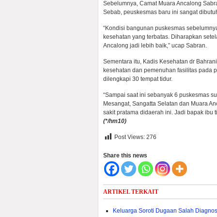
Sebelumnya, Camat Muara Ancalong Sabra
Sebab, peuskesmas baru ini sangat dibutu
“Kondisi bangunan puskesmas sebelumnya s
kesehatan yang terbatas. Diharapkan sete
Ancalong jadi lebih baik,” ucap Sabran.
Sementara itu, Kadis Kesehatan dr Bahran
kesehatan dan pemenuhan fasilitas pada
dilengkapi 30 tempat tidur.
“Sampai saat ini sebanyak 6 puskesmas s
Mesangat, Sangatta Selatan dan Muara An
sakit pratama didaerah ini. Jadi bapak ibu
(*/hm10)
Post Views:
276
Share this news
ARTIKEL TERKAIT
Keluarga Soroti Dugaan Salah Diagno