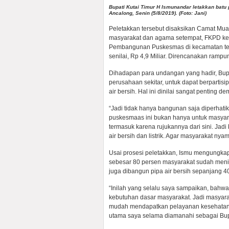
Bupati Kutai Timur H Ismunandar letakkan ba
Ancalong, Senin (5/8/2019). (Foto: Jani)
Peletakkan tersebut disaksikan Camat Mua
masyarakat dan agama setempat, FKPD kec
Pembangunan Puskesmas di kecamatan tertu
senilai, Rp 4,9 Miliar. Direncanakan rampu
Dihadapan para undangan yang hadir, Bup
perusahaan sekitar, untuk dapat berpartisi
air bersih. Hal ini dinilai sangat penting 
“Jadi tidak hanya bangunan saja diperhati
puskesmaas ini bukan hanya untuk masyar
termasuk karena rujukannya dari sini. Jad
air bersih dan listrik. Agar masyarakat nya
Usai prosesi peletakkan, Ismu mengungka
sebesar 80 persen masyarakat sudah meni
juga dibangun pipa air bersih sepanjang 4
“Inilah yang selalu saya sampaikan, bah
kebutuhan dasar masyarakat. Jadi masyara
mudah mendapatkan pelayanan kesehatan, 
utama saya selama diamanahi sebagai Bupa