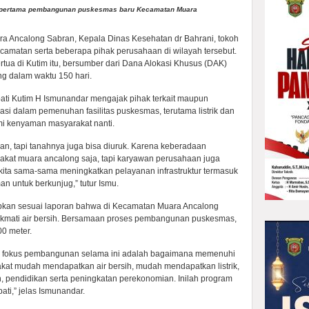
tu pertama pembangunan puskesmas baru Kecamatan Muara
ra Ancalong Sabran, Kepala Dinas Kesehatan dr Bahrani, tokoh
amatan serta beberapa pihak perusahaan di wilayah tersebut.
a di Kutim itu, bersumber dari Dana Alokasi Khusus (DAK)
ng dalam waktu 150 hari.
ati Kutim H Ismunandar mengajak pihak terkait maupun
pasi dalam pemenuhan fasilitas puskesmas, terutama listrik dan
demi kenyaman masyarakat nanti.
kan, tapi tanahnya juga bisa diuruk. Karena keberadaan
akat muara ancalong saja, tapi karyawan perusahaan juga
i kita sama-sama meningkatkan pelayanan infrastruktur termasuk
man untuk berkunjug,” tutur Ismu.
pkan sesuai laporan bahwa di Kecamatan Muara Ancalong
kmati air bersih. Bersamaan proses pembangunan puskesmas,
00 meter.
wa fokus pembangunan selama ini adalah bagaimana memenuhi
kat mudah mendapatkan air bersih, mudah mendapatkan listrik,
pendidikan serta peningkatan perekonomian. Inilah program
ti,” jelas Ismunandar.