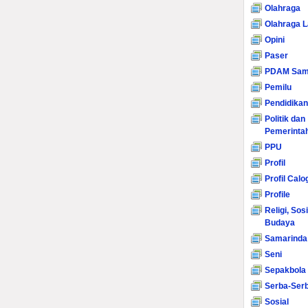
Olahraga
Olahraga L
Opini
Paser
PDAM Sam
Pemilu
Pendidikan
Politik dan
Pemerinta
PPU
Profil
Profil Calo
Profile
Religi, Sos
Budaya
Samarinda
Seni
Sepakbola
Serba-Serb
Sosial