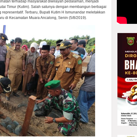
hatan terhadap masyarakat diwilayah pedalaman, menjadi
utai Timur (Kutim). Salah satunya dengan membangun berbagai
g representatif. Terbaru, Bupati Kutim H Ismunandar meletakkan
u di Kecamatan Muara Ancalong, Senin (5/8/2019).