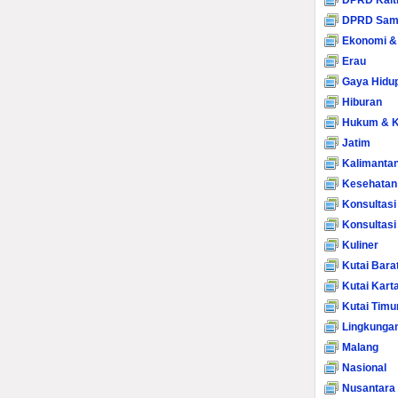
DPRD Kalt
DPRD Sam
Ekonomi &
Erau
Gaya Hidu
Hiburan
Hukum & K
Jatim
Kalimanta
Kesehatan
Konsultasi
Konsultas
Kuliner
Kutai Bara
Kutai Kart
Kutai Timu
Lingkunga
Malang
Nasional
Nusantara