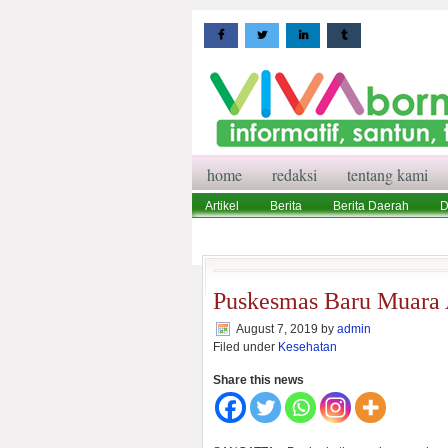
home
redaksi
tentang kami
Artikel
Berita
Berita Daerah
D
Wisata
Pedoman Media Siber
Red
Puskesmas Baru Muara 
August 7, 2019
by
admin
Filed under
Kesehatan
Share this news