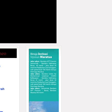
neo
n
rah