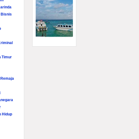
im
arinda
 Bisnis
p
riminal
n Timur
i Remaja
t
anegara
r
n Hidup