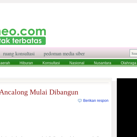
ruang konsultasi
pedoman media siber
aerah
Hiburan
Konsultasi
Nasional
Nusantara
Olahraga
aksi
Ruang Konsultasi
Tentang Kami
Ancalong Mulai Dibangun
Berikan respon