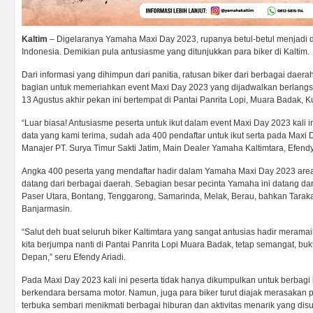
Kaltim
– Digelaranya Yamaha Maxi Day 2023, rupanya betul-betul menjadi day
Indonesia. Demikian pula antusiasme yang ditunjukkan para biker di Kaltim.
Dari informasi yang dihimpun dari panitia, ratusan biker dari berbagai daerah
bagian untuk memeriahkan event Maxi Day 2023 yang dijadwalkan berlangs
13 Agustus akhir pekan ini bertempat di Pantai Panrita Lopi, Muara Badak, K
“Luar biasa! Antusiasme peserta untuk ikut dalam event Maxi Day 2023 kali ini
data yang kami terima, sudah ada 400 pendaftar untuk ikut serta pada Maxi D
Manajer PT. Surya Timur Sakti Jatim, Main Dealer Yamaha Kaltimtara, Efendy 
Angka 400 peserta yang mendaftar hadir dalam Yamaha Maxi Day 2023 area 
datang dari berbagai daerah. Sebagian besar pecinta Yamaha ini datang da
Paser Utara, Bontang, Tenggarong, Samarinda, Melak, Berau, bahkan Taraka
Banjarmasin.
“Salut deh buat seluruh biker Kaltimtara yang sangat antusias hadir merama
kita berjumpa nanti di Pantai Panrita Lopi Muara Badak, tetap semangat, b
Depan,” seru Efendy Ariadi.
Pada Maxi Day 2023 kali ini peserta tidak hanya dikumpulkan untuk berbagi 
berkendara bersama motor. Namun, juga para biker turut diajak merasakan
terbuka sembari menikmati berbagai hiburan dan aktivitas menarik yang dis