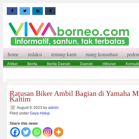
home
redaksi
tentang kami
ruang konsultasi
pedom
Artikel
Berita
Berita Daerah
Daerah
Hiburan
Konsult
Wisata
Pedoman Media Siber
Redaksi
Ruang Konsultasi
Ratusan Biker Ambil Bagian di Yamaha M
Kaltim
August 9, 2023
by
admin
Filed under
Gaya Hidup
Share this news