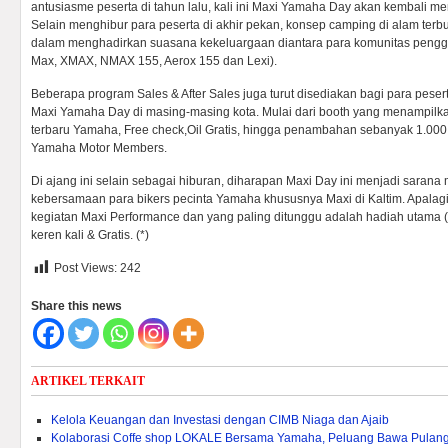
antusiasme peserta di tahun lalu, kali ini Maxi Yamaha Day akan kembali
Selain menghibur para peserta di akhir pekan, konsep camping di alam terbuka 
dalam menghadirkan suasana kekeluargaan diantara para komunitas pengg
Max, XMAX, NMAX 155, Aerox 155 dan Lexi).
Beberapa program Sales & After Sales juga turut disediakan bagi para pesert
Maxi Yamaha Day di masing-masing kota. Mulai dari booth yang menampilka
terbaru Yamaha, Free check,Oil Gratis, hingga penambahan sebanyak 1.00
Yamaha Motor Members.
Di ajang ini selain sebagai hiburan, diharapan Maxi Day ini menjadi saran
kebersamaan para bikers pecinta Yamaha khususnya Maxi di Kaltim. Apalag
kegiatan Maxi Performance dan yang paling ditunggu adalah hadiah utama (1
keren kali & Gratis. (*)
Post Views:
242
Share this news
ARTIKEL TERKAIT
Kelola Keuangan dan Investasi dengan CIMB Niaga dan Ajaib
Kolaborasi Coffe shop LOKALE Bersama Yamaha, Peluang Bawa Pulang