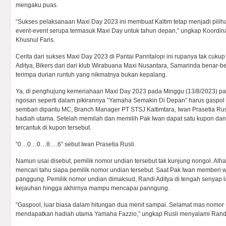
mengaku puas.
“Sukses pelaksanaan Maxi Day 2023 ini membuat Kaltim tetap menjadi pilih
event-event serupa termasuk Maxi Day untuk tahun depan,” ungkap Koordin
Khusnul Faris.
Cerita dari sukses Maxi Day 2023 di Pantai Panritalopi ini rupanya tak cukup
Aditya, Bikers dari dari klub Wirabuana Maxi Nusantara, Samarinda benar-b
terimpa durian runtuh yang nikmatnya bukan kepalang.
Ya, di penghujung kemeriahaan Maxi Day 2023 pada Minggu (13/8/2023) pagi
ngosan seperti dalam pikirannya “Yamaha Semakin Di Depan” harus gaspol un
sembari dipantu MC, Branch Manager PT STSJ Kaltimtara, Iwan Prasetia Ru
hadiah utama. Setelah memilah dan memilih Pak Iwan dapat satu kupon d
tercantuk di kupon tersebut.
“0…0…0…8….6” sebut Iwan Prasetia Rusli.
Namun usai disebut, pemilik nomor undian tersebut tak kunjung nongol. Alha
mencari tahu siapa pemilik nomor undian tersebut. Saat Pak Iwan memberi w
panggung. Pemilik nomor undian dimaksud, Randi Aditya di tengah senyap l
kejauhan hingga akhirnya mampu mencapai panngung.
“Gaspool, luar biasa dalam hitungan dua menit sampai. Selamat mas nomor
mendapatkan hadiah utama Yamaha Fazzio,” ungkap Rusli menyalami Randi