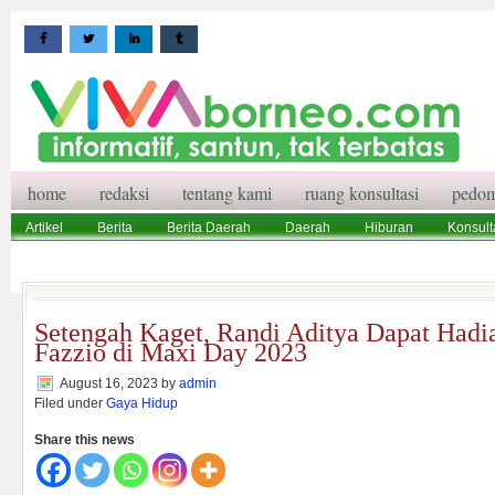
home
redaksi
tentang kami
ruang konsultasi
pedom
Artikel
Berita
Berita Daerah
Daerah
Hiburan
Konsult
Wisata
Pedoman Media Siber
Redaksi
Ruang Konsultasi
Setengah Kaget, Randi Aditya Dapat Had
Fazzio di Maxi Day 2023
August 16, 2023
by
admin
Filed under
Gaya Hidup
Share this news