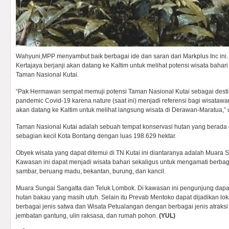
Wahyuni,MPP menyambut baik berbagai ide dan saran dari Markplus Inc ini
Kertajaya berjanji akan datang ke Kaltim untuk melihat potensi wisata baha
Taman Nasional Kutai.
“Pak Hermawan sempat memuji potensi Taman Nasional Kutai sebagai desti
pandemic Covid-19 karena nature (saat ini) menjadi referensi bagi wisatawa
akan datang ke Kaltim untuk melihat langsung wisata di Derawan-Maratua,” 
Taman Nasional Kutai adalah sebuah tempat konservasi hutan yang berada 
sebagian kecil Kota Bontang dengan luas 198.629 hektar.
Obyek wisata yang dapat ditemui di TN Kutai ini diantaranya adalah
Muara S
Kawasan ini dapat menjadi wisata bahari sekaligus untuk mengamati berbaga
sambar, beruang madu, bekantan, burung, dan kancil.
Muara Sungai Sangatta dan Teluk Lombok. Di kawasan ini pengunjung da
hutan bakau yang masih utuh. Selain itu Prevab Mentoko dapat dijadikan lok
berbagai jenis satwa dan Wisata Petualangan dengan berbagai jenis atraksi 
jembatan gantung, ulin raksasa, dan rumah pohon.
(YUL)