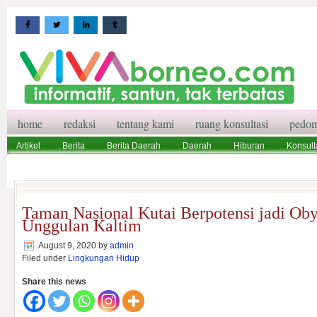
home
redaksi
tentang kami
ruang konsultasi
pedom
Artikel
Berita
Berita Daerah
Daerah
Hiburan
Konsult
Wisata
Pedoman Media Siber
Redaksi
Ruang Konsultasi
Taman Nasional Kutai Berpotensi jadi Ob
Unggulan Kaltim
August 9, 2020
by
admin
Filed under
Lingkungan Hidup
Share this news