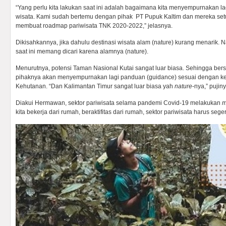
“Yang perlu kita lakukan saat ini adalah bagaimana kita menyempurnakan la
wisata. Kami sudah bertemu dengan pihak PT Pupuk Kaltim dan mereka set
membuat roadmap pariwisata TNK 2020-2022,” jelasnya.
Dikisahkannya, jika dahulu destinasi wisata alam (nature) kurang menarik.
saat ini memang dicari karena alamnya (nature).
Menurutnya, potensi Taman Nasional Kutai sangat luar biasa. Sehingga be
pihaknya akan menyempurnakan lagi panduan (guidance) sesuai dengan k
Kehutanan. “Dan Kalimantan Timur sangat luar biasa yah
nature
-nya,” puji
Diakui Hermawan, sektor pariwisata selama pandemi Covid-19 melakukan
m
kita bekerja dari rumah, beraktifitas dari rumah, sektor pariwisata harus sege