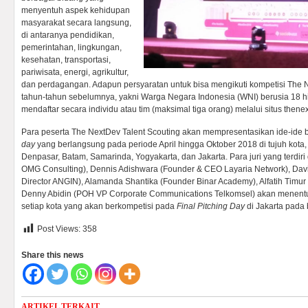
menyentuh aspek kehidupan
masyarakat secara langsung,
di antaranya pendidikan,
pemerintahan, lingkungan,
kesehatan, transportasi,
pariwisata, energi, agrikultur,
dan perdagangan. Adapun persyaratan untuk bisa mengikuti kompetisi The 
tahun-tahun sebelumnya, yakni Warga Negara Indonesia (WNI) berusia 18 h
mendaftar secara individu atau tim (maksimal tiga orang) melalui situs thenex
Para peserta The NextDev Talent Scouting akan mempresentasikan ide-ide 
day
yang berlangsung pada periode April hingga Oktober 2018 di tujuh kota
Denpasar, Batam, Samarinda, Yogyakarta, dan Jakarta. Para juri yang terdiri
OMG Consulting), Dennis Adishwara (Founder & CEO Layaria Network), Da
Director ANGIN), Alamanda Shantika (Founder Binar Academy), Alfatih Timur
Denny Abidin (POH VP Corporate Communications Telkomsel) akan menen
setiap kota yang akan berkompetisi pada
Final Pitching Day
di Jakarta pada
Post Views:
358
Share this news
ARTIKEL TERKAIT