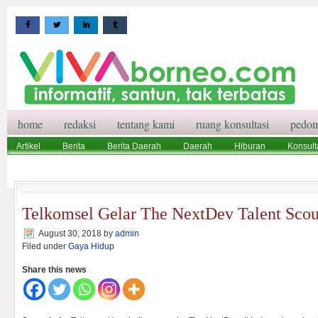
home
redaksi
tentang kami
ruang konsultasi
pedom
Artikel
Berita
Berita Daerah
Daerah
Hiburan
Konsult
Wisata
Pedoman Media Siber
Redaksi
Ruang Konsultasi
Telkomsel Gelar The NextDev Talent Scou
August 30, 2018
by
admin
Filed under
Gaya Hidup
Share this news