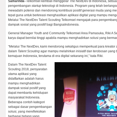
Samarinda
–Telkomsel kembali menggelar The NextDev di Indonesia, sebua
pengembangan
startup
teknologi di Indonesia. Program yang telah berlangs
mewadahi potensi dan mendorong kontribusi positif generasi muda yang me
tepat guna untuk berkreasi menghasilkan aplikasi digital yang mampu meng
Melalui The NextDev Talent Scouting Telkomsel mengajak para pengemban
dampak sosial yang positif bagi BangsaIndonesia.
General Manager Youth and Community Telkomsel Area Pamasuka, Riki A
karya dapat bernilai tinggi apabila mampu menghadirkan solusi yang berma
“Melalui The NextDev, kami mendorong sekaligus memperkuat para kreator ap
dalam
Talent Scouting
agar mampu melahirkan inisiatif dan terobosan yang 
kemajuan Indonesia, terutama di era digital sekarang ini,” kata Riki.
Dalam The NextDev Talent
Scouting 2018, persyaratan
utama aplikasi yang
didaftarkan adalah harus
mampu menghadirkan
dampak sosial positif yang
dapat membantu kehidupan
masyarakat Indonesia.
Beberapa contoh kategori
sebagai dasar pengembangan
solusi, yang merefleksikan
berbagai bidang yang