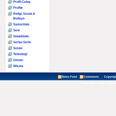
Profil Calog
Profile
Religi, Sosial &
Budaya
Samarinda
Seni
Sepakbola
Serba-Serbi
Sosial
Tehnologi
Umum
Wisata
News Feed
Comments
Copyright ©
Copyright © 2008 - 2026 V