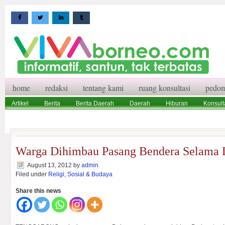
home
redaksi
tentang kami
ruang konsultasi
pedom
Artikel
Berita
Berita Daerah
Daerah
Hiburan
Konsult
Wisata
Pedoman Media Siber
Redaksi
Ruang Konsultasi
Warga Dihimbau Pasang Bendera Selama 
August 13, 2012
by
admin
Filed under
Religi, Sosial & Budaya
Share this news