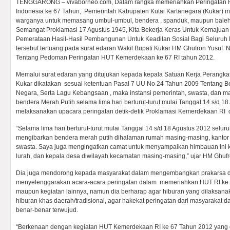
TENGGARONG – vivaborneo.com, Dalam rangka memeriahkan Peringatan 
Indonesia ke 67 Tahun, Pemerintah Kabupaten Kutai Kartanegara (Kukar) 
warganya untuk memasang umbul-umbul, bendera , spanduk, maupun bal
Semangat Proklamasi 17 Agustus 1945, Kita Bekerja Keras Untuk Kemajuan 
Pemerataan Hasil-Hasil Pembangunan Untuk Keadilan Sosial Bagi Seluruh
tersebut tertuang pada surat edaran Wakil Bupati Kukar HM Ghufron Yusuf
Tentang Pedoman Peringatan HUT Kemerdekaan ke 67 RI tahun 2012.
Memalui surat edaran yang ditujukan kepada kepala Satuan Kerja Perangk
Kukar dikatakan sesuai ketentuan Pasal 7 UU No 24 Tahun 2009 Tentang 
Negara, Serta Lagu Kebangsaan , maka instansi pemerintah, swasta, dan m
bendera Merah Putih selama lima hari berturut-turut mulai Tanggal 14 s/d 18
melaksanakan upacara peringatan detik-detik Proklamasi Kemerdekaan RI
“Selama lima hari berturut-turut mulai Tanggal 14 s/d 18 Agustus 2012 selu
mengibarkan bendera merah putih dihalaman rumah masing-masing, kantor 
swasta. Saya juga mengingatkan camat untuk menyampaikan himbauan ini 
lurah, dan kepala desa diwilayah kecamatan masing-masing,” ujar HM Ghufr
Dia juga mendorong kepada masyarakat dalam mengembangkan prakarsa da
menyelenggarakan acara-acara peringatan dalam memeriahkan HUT RI ke 6
maupun kegiatan lainnya, namun dia berharap agar hiburan yang dilaksa
hiburan khas daerah/tradisional, agar hakekat peringatan dari masyarakat 
benar-benar terwujud.
“Berkenaan dengan kegiatan HUT Kemerdekaan RI ke 67 Tahun 2012 yang 