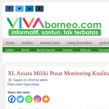
home
redaksi
tentang kami
ruang konsultasi
pedom
Artikel
Berita
Berita Daerah
Daerah
Hiburan
Konsult
Wisata
Pedoman Media Siber
Redaksi
Ruang Konsultasi
XL Axiata Miliki Pusat Monitoring Kualit
August 16, 2018
by
admin
Filed under
Gaya Hidup
Share this news