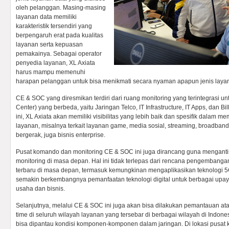
oleh pelanggan. Masing-masing
layanan data memiliki
karakteristik tersendiri yang
berpengaruh erat pada kualitas
layanan serta kepuasan
pemakainya. Sebagai operator
penyedia layanan, XL Axiata
harus mampu memenuhi
harapan pelanggan untuk bisa menikmati secara nyaman apapun jenis laya
CE & SOC yang diresmikan terdiri dari ruang monitoring yang terintegrasi u
Center) yang berbeda, yaitu Jaringan Telco, IT Infrastructure, IT Apps, dan Bill
ini, XL Axiata akan memiliki visibilitas yang lebih baik dan spesifik dalam m
layanan, misalnya terkait layanan game, media sosial, streaming, broadb
bergerak, juga bisnis enterprise.
Pusat komando dan monitoring CE & SOC ini juga dirancang guna menganti
monitoring di masa depan. Hal ini tidak terlepas dari rencana pengembangan
terbaru di masa depan, termasuk kemungkinan mengaplikasikan teknologi 5
semakin berkembangnya pemanfaatan teknologi digital untuk berbagai upay
usaha dan bisnis.
Selanjutnya, melalui CE & SOC ini juga akan bisa dilakukan pemantauan atas
time di seluruh wilayah layanan yang tersebar di berbagai wilayah di Indonesia
bisa dipantau kondisi komponen-komponen dalam jaringan. Di lokasi pusat 