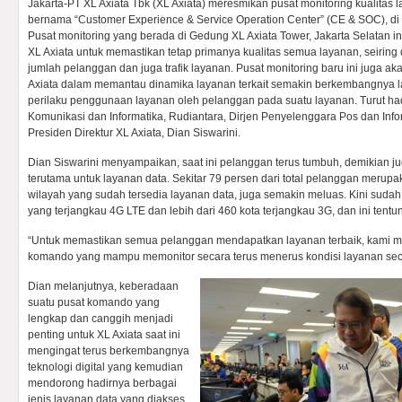
Jakarta-PT XL Axiata Tbk (XL Axiata) meresmikan pusat monitoring kualitas 
bernama “Customer Experience & Service Operation Center” (CE & SOC), di 
Pusat monitoring yang berada di Gedung XL Axiata Tower, Jakarta Selatan i
XL Axiata untuk memastikan tetap primanya kualitas semua layanan, seirin
jumlah pelanggan dan juga trafik layanan. Pusat monitoring baru ini juga
Axiata dalam memantau dinamika layanan terkait semakin berkembangnya la
perilaku penggunaan layanan oleh pelanggan pada suatu layanan. Turut had
Komunikasi dan Informatika, Rudiantara, Dirjen Penyelenggara Pos dan Info
Presiden Direktur XL Axiata, Dian Siswarini.
Dian Siswarini menyampaikan, saat ini pelanggan terus tumbuh, demikian ju
terutama untuk layanan data. Sekitar 79 persen dari total pelanggan merup
wilayah yang sudah tersedia layanan data, juga semakin meluas. Kini sudah
yang terjangkau 4G LTE dan lebih dari 460 kota terjangkau 3G, dan ini tent
“Untuk memastikan semua pelanggan mendapatkan layanan terbaik, kami 
komando yang mampu memonitor secara terus menerus kondisi layanan seca
Dian melanjutnya, keberadaan
suatu pusat komando yang
lengkap dan canggih menjadi
penting untuk XL Axiata saat ini
mengingat terus berkembangnya
teknologi digital yang kemudian
mendorong hadirnya berbagai
jenis layanan data yang diakses