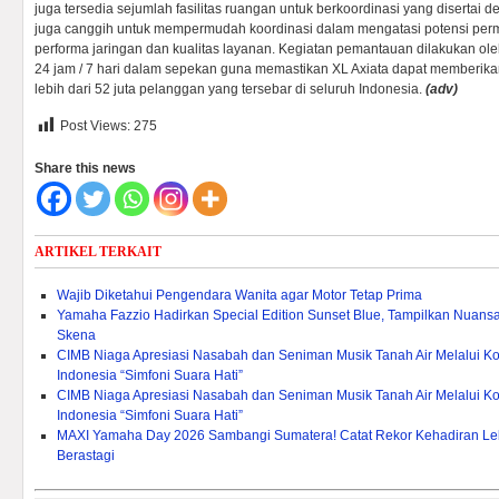
juga tersedia sejumlah fasilitas ruangan untuk berkoordinasi yang disertai d
juga canggih untuk mempermudah koordinasi dalam mengatasi potensi perm
performa jaringan dan kualitas layanan. Kegiatan pemantauan dilakukan oleh
24 jam / 7 hari dalam sepekan guna memastikan XL Axiata dapat memberikan
lebih dari 52 juta pelanggan yang tersebar di seluruh Indonesia.
(adv)
Post Views:
275
Share this news
ARTIKEL TERKAIT
Wajib Diketahui Pengendara Wanita agar Motor Tetap Prima
Yamaha Fazzio Hadirkan Special Edition Sunset Blue, Tampilkan Nuan
Skena
CIMB Niaga Apresiasi Nasabah dan Seniman Musik Tanah Air Melalui Ko
Indonesia “Simfoni Suara Hati”
CIMB Niaga Apresiasi Nasabah dan Seniman Musik Tanah Air Melalui Ko
Indonesia “Simfoni Suara Hati”
MAXI Yamaha Day 2026 Sambangi Sumatera! Catat Rekor Kehadiran Lebi
Berastagi