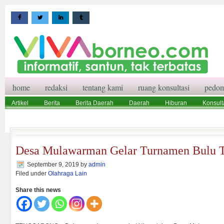
home
redaksi
tentang kami
ruang konsultasi
pedom
Artikel
Berita
Berita Daerah
Daerah
Hiburan
Konsult
Wisata
Pedoman Media Siber
Redaksi
Ruang Konsultasi
Desa Mulawarman Gelar Turnamen Bulu T
September 9, 2019
by
admin
Filed under
Olahraga Lain
Share this news