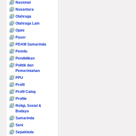
Nasional
Nusantara
Olahraga
Olahraga Lain
Opini
Paser
PDAM Samarinda
Pemilu
Pendidikan
Politik dan
Pemerintahan
PPU
Profil
Profil Calog
Profile
Religi, Sosial &
Budaya
Samarinda
Seni
Sepakbola