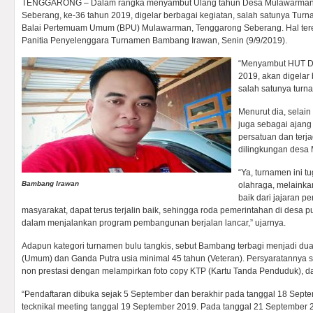
TENGGARONG – Dalam rangka menyambut Ulang tahun Desa Mulawarman
Seberang, ke-36 tahun 2019, digelar berbagai kegiatan, salah satunya Tur
Balai Pertemuam Umum (BPU) Mulawarman, Tenggarong Seberang. Hal tereb
Panitia Penyelenggara Turnamen Bambang Irawan, Senin (9/9/2019).
“Menyambut HUT D
2019, akan digelar 
salah satunya turna
Menurut dia, selai
juga sebagai ajang
persatuan dan terj
dilingkungan desa
“Ya, turnamen ini t
Bambang Irawan
olahraga, melainka
baik dari jajaran 
masyarakat, dapat terus terjalin baik, sehingga roda pemerintahan di desa
dalam menjalankan program pembangunan berjalan lancar,” ujarnya.
Adapun kategori turnamen bulu tangkis, sebut Bambang terbagi menjadi dua
(Umum) dan Ganda Putra usia minimal 45 tahun (Veteran). Persyaratannya 
non prestasi dengan melampirkan foto copy KTP (Kartu Tanda Penduduk), da
“Pendaftaran dibuka sejak 5 September dan berakhir pada tanggal 18 Sept
tecknikal meeting tanggal 19 September 2019. Pada tanggal 21 September 