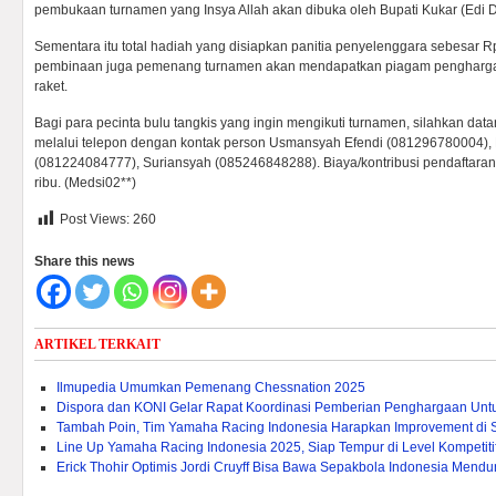
pembukaan turnamen yang Insya Allah akan dibuka oleh Bupati Kukar (Edi 
Sementara itu total hadiah yang disiapkan panitia penyelenggara sebesar R
pembinaan juga pemenang turnamen akan mendapatkan piagam penghargaa
raket.
Bagi para pecinta bulu tangkis yang ingin mengikuti turnamen, silahkan data
melalui telepon dengan kontak person Usmansyah Efendi (081296780004)
(081224084777), Suriansyah (085246848288). Biaya/kontribusi pendaftara
ribu. (Medsi02**)
Post Views:
260
Share this news
ARTIKEL TERKAIT
Ilmupedia Umumkan Pemenang Chessnation 2025
Dispora dan KONI Gelar Rapat Koordinasi Pemberian Penghargaan Untuk 
Tambah Poin, Tim Yamaha Racing Indonesia Harapkan Improvement di 
Line Up Yamaha Racing Indonesia 2025, Siap Tempur di Level Kompetitif
Erick Thohir Optimis Jordi Cruyff Bisa Bawa Sepakbola Indonesia Mendu