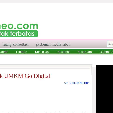
ruang konsultasi
pedoman media siber
aerah
Hiburan
Konsultasi
Nasional
Nusantara
Olahraga
aksi
Ruang Konsultasi
Tentang Kami
ak UMKM Go Digital
Berikan respon