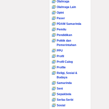
Olahraga
Olahraga Lain
Opini
Paser
PDAM Samarinda
Pemilu
Pendidikan
Politik dan
Pemerintahan
PPU
Profil
Profil Calog
Profile
Religi, Sosial &
Budaya
Samarinda
Seni
Sepakbola
Serba-Serbi
Sosial