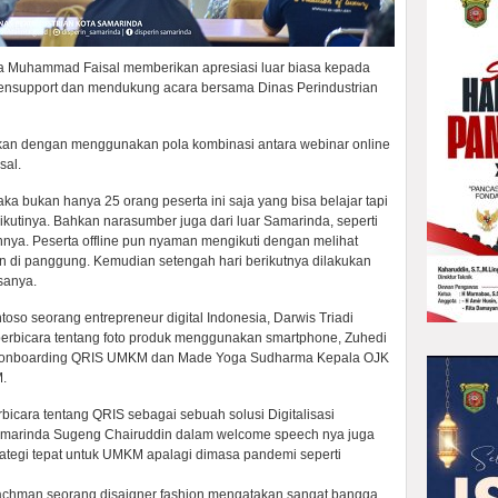
da Muhammad Faisal memberikan apresiasi luar biasa kepada
mensupport dan mendukung acara bersama Dinas Perindustrian
nakan dengan menggunakan pola kombinasi antara webinar online
sal.
ka bukan hanya 25 orang peserta ini saja yang bisa belajar tapi
kutinya. Bahkan narasumber juga dari luar Samarinda, seperti
innya. Peserta offline pun nyaman mengikuti dengan melihat
n di panggung. Kemudian setengah hari berikutnya dilakukan
sanya.
o seorang entrepreneur digital Indonesia, Darwis Triadi
 berbicara tentang foto produk menggunakan smartphone, Zuhedi
ng onboarding QRIS UMKM dan Made Yoga Sudharma Kepala OJK
.
erbicara tentang QRIS sebagai sebuah solusi Digitalisasi
arinda Sugeng Chairuddin dalam welcome speech nya juga
rategi tepat untuk UMKM apalagi dimasa pandemi seperti
rachman seorang disaigner fashion mengatakan sangat bangga