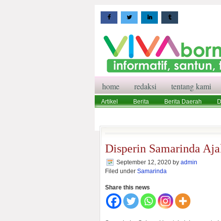
home
redaksi
tentang kami
Artikel
Berita
Berita Daerah
D
Wisata
Pedoman Media Siber
Red
Disperin Samarinda Aj
September 12, 2020
by
admin
Filed under
Samarinda
Share this news