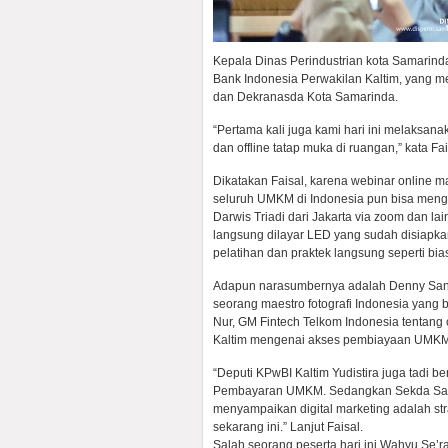
Kepala Dinas Perindustrian kota Samarin
Bank Indonesia Perwakilan Kaltim, yang 
dan Dekranasda Kota Samarinda.
“Pertama kali juga kami hari ini melaksa
dan offline tatap muka di ruangan,” kata Fai
Dikatakan Faisal, karena webinar online ma
seluruh UMKM di Indonesia pun bisa mengi
Darwis Triadi dari Jakarta via zoom dan la
langsung dilayar LED yang sudah disiapka
pelatihan dan praktek langsung seperti bia
Adapun narasumbernya adalah Denny Santos
seorang maestro fotografi Indonesia yang
Nur, GM Fintech Telkom Indonesia tenta
Kaltim mengenai akses pembiayaan UMKM
“Deputi KPwBI Kaltim Yudistira juga tadi b
Pembayaran UMKM. Sedangkan Sekda Sam
menyampaikan digital marketing adalah st
sekarang ini.” Lanjut Faisal.
Salah seorang peserta hari ini Wahyu Se’