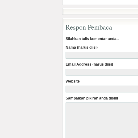
Respon Pembaca
Silahkan tulis komentar anda...
Nama (harus diisi)
Email Address (harus diisi)
Website
Sampaikan pikiran anda disini