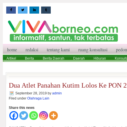
home
redaksi
tentang kami
ruang konsultasi
pedom
Artikel
Berita
Berita Daerah
Daerah
Hiburan
Konsult
Wisata
Pedoman Media Siber
Redaksi
Ruang Konsultasi
Dua Atlet Panahan Kutim Lolos Ke PON 
September 28, 2019
by
admin
Filed under
Olahraga Lain
Share this news