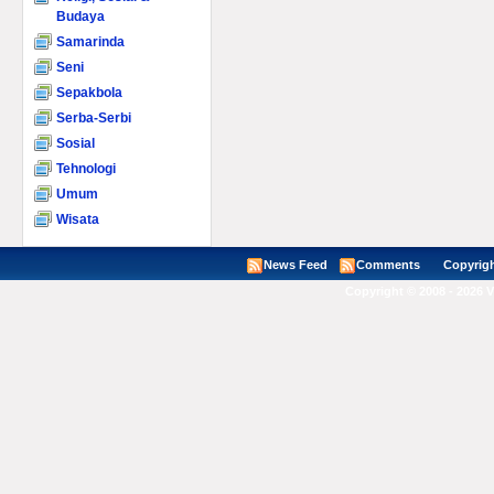
Budaya
Samarinda
Seni
Sepakbola
Serba-Serbi
Sosial
Tehnologi
Umum
Wisata
News Feed
Comments
Copyright ©
Copyright © 2008 - 2026 V