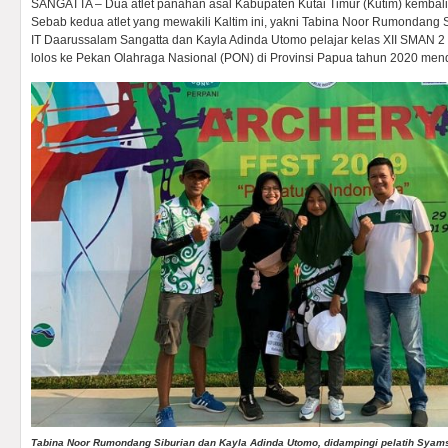
SANGATTA – Dua atlet panahan asal Kabupaten Kutai Timur (Kutim) kemba
Sebab kedua atlet yang mewakili Kaltim ini, yakni Tabina Noor Rumondang Si
IT Daarussalam Sangatta dan Kayla Adinda Utomo pelajar kelas XII SMAN 2 S
lolos ke Pekan Olahraga Nasional (PON) di Provinsi Papua tahun 2020 men
Tabina Noor Rumondang Siburian dan Kayla Adinda Utomo, didampingi pelatih Syam