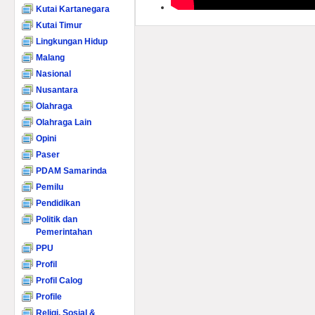
Kutai Kartanegara
Kutai Timur
Lingkungan Hidup
Malang
Nasional
Nusantara
Olahraga
Olahraga Lain
Opini
Paser
PDAM Samarinda
Pemilu
Pendidikan
Politik dan
Pemerintahan
PPU
Profil
Profil Calog
Profile
Religi, Sosial &