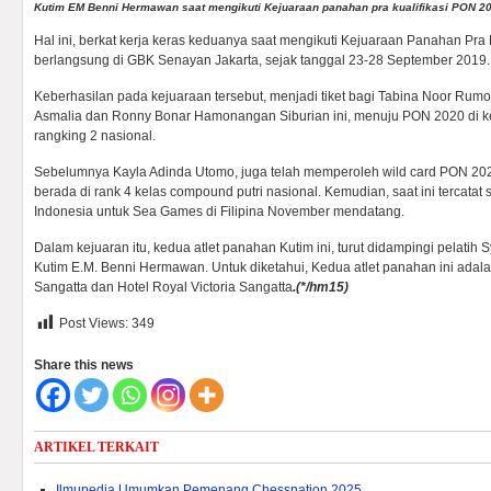
Kutim EM Benni Hermawan saat mengikuti Kejuaraan panahan pra kualifikasi PON 202
Hal ini, berkat kerja keras keduanya saat mengikuti Kejuaraan Panahan Pra
berlangsung di GBK Senayan Jakarta, sejak tanggal 23-28 September 2019.
Keberhasilan pada kejuaraan tersebut, menjadi tiket bagi Tabina Noor Rumo
Asmalia dan Ronny Bonar Hamonangan Siburian ini, menuju PON 2020 di ke
rangking 2 nasional.
Sebelumnya Kayla Adinda Utomo, juga telah memperoleh wild card PON 2020
berada di rank 4 kelas compound putri nasional. Kemudian, saat ini tercata
Indonesia untuk Sea Games di Filipina November mendatang.
Dalam kejuaran itu, kedua atlet panahan Kutim ini, turut didampingi pelati
Kutim E.M. Benni Hermawan. Untuk diketahui, Kedua atlet panahan ini adala
Sangatta dan Hotel Royal Victoria Sangatta
.(
*/hm15)
Post Views:
349
Share this news
ARTIKEL TERKAIT
Ilmupedia Umumkan Pemenang Chessnation 2025